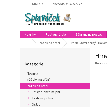
Přejít
732821737
obchod@splavacek.cz
na
obsah
Novinky
Rostoucí židle
Zábrany na postel
Domů
Potisk na přání
Hrnek 330ml černý - Hallo
P
Hrn
o
Přeskočit
s
Průměr
Neohod
Kategorie
kategorie
t
hodnoce
r
produkt
Novinky
a
je
Výšivky na přání
0,0
n
z
Potisk na přání
n
5
í
Hrnky a lahve na pití
hvězdič
p
Textil na potisk
a
Ostatní