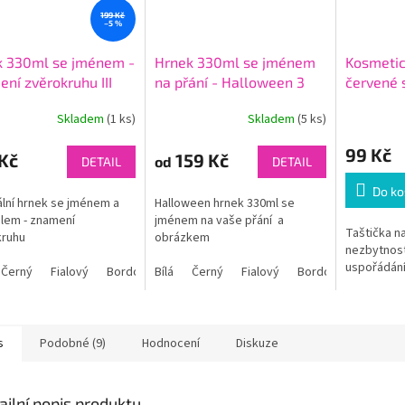
199 Kč
–5 %
k 330ml se jménem -
Hrnek 330ml se jménem
Kosmetic
ní zvěrokruhu III
na přání - Halloween 3
červené 
Skladem
(1 ks)
Skladem
(5 ks)
99 Kč
Kč
159 Kč
od
DETAIL
DETAIL
Do ko
ální hrnek se jménem a
Halloween hrnek 330ml se
lem - znamení
jménem na vaše přání a
Taštička na
kruhu
obrázkem
nezbytnost
uspořádání 
Černý
Fialový
Bordó
Bílá
Modrý
Černý
Světle modrý
Fialový
Bordó
Oranžový
Modrý
Růžo
s
Podobné (9)
Hodnocení
Diskuze
ailní popis produktu