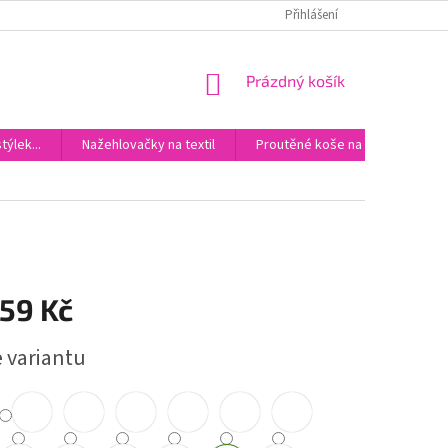
DOPRAVA
KONTAKTY
Přihlášení
NÁKUPNÍ
Prázdný košík
KOŠÍK
ýlek...
Nažehlovačky na textil
Proutěné koše na miminka
59 Kč
e variantu