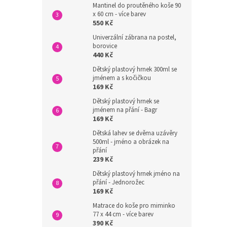
Mantinel do proutěného koše 90
x 60 cm - více barev
550 Kč
Univerzální zábrana na postel,
borovice
440 Kč
Dětský plastový hrnek 300ml se
jménem a s kočičkou
169 Kč
Dětský plastový hrnek se
jménem na přání - Bagr
169 Kč
Dětská lahev se dvěma uzávěry
500ml - jméno a obrázek na
přání
239 Kč
Dětský plastový hrnek jméno na
přání - Jednorožec
169 Kč
Matrace do koše pro miminko
77 x 44 cm - více barev
390 Kč