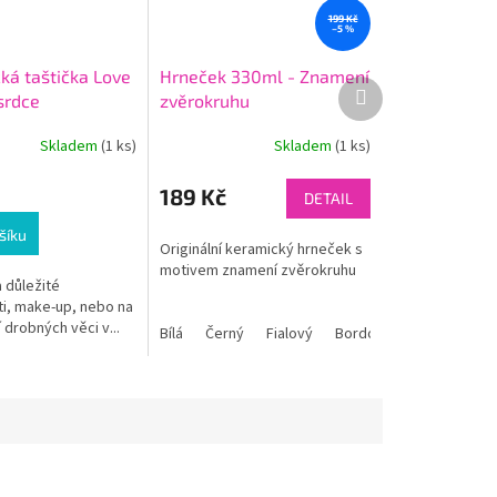
199 Kč
–5 %
ká taštička Love
Hrneček 330ml - Znamení
Další
srdce
zvěrokruhu
produkt
Skladem
(1 ks)
Skladem
(1 ks)
189 Kč
DETAIL
šíku
Originální keramický hrneček s
motivem znamení zvěrokruhu
 důležité
i, make-up, nebo na
drobných věci v...
vý
Světle modrý
Světle zelený
Oranžový
Tmavě zelený
Bílá
Růžový
Černý
Žlutý
Světle zelený
Fialový
Červený
Bordó
Tmavě zelený
Modrý
Svět