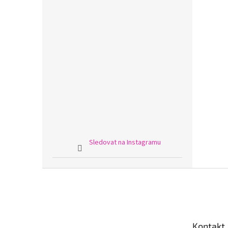
Sledovat na Instagramu
Z
á
p
a
t
Kontakt