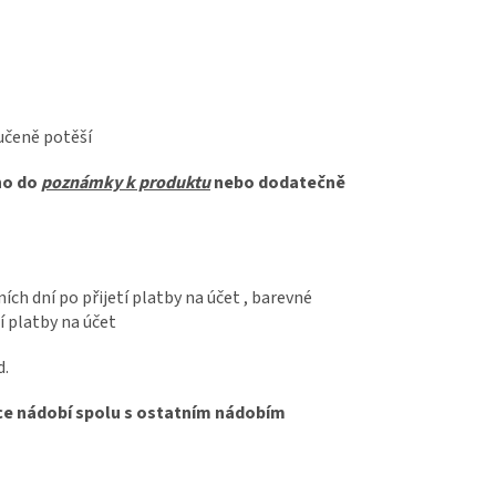
ručeně potěší
ho do
poznámky k produktu
nebo dodatečně
ch dní po přijetí platby na účet , barevné
í platby na účet
d.
čce nádobí spolu s ostatním nádobím