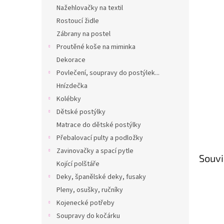
n
Nažehlovačky na textil
e
Rostoucí židle
l
Zábrany na postel
Proutěné koše na miminka
Dekorace
Povlečení, soupravy do postýlek...
Hnízdečka
Kolébky
Dětské postýlky
Matrace do dětské postýlky
Přebalovací pulty a podložky
Zavinovačky a spací pytle
Souvi
Kojící polštáře
Deky, španělské deky, fusaky
Pleny, osušky, ručníky
Kojenecké potřeby
Soupravy do kočárku