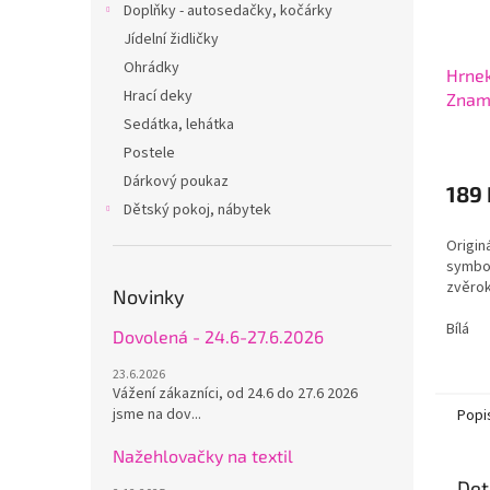
Doplňky - autosedačky, kočárky
Jídelní židličky
Ohrádky
Hrne
Hrací deky
Zname
Sedátka, lehátka
Postele
Dárkový poukaz
189 
Dětský pokoj, nábytek
Origin
symbo
zvěro
Novinky
Bílá
Dovolená - 24.6-27.6.2026
23.6.2026
Vážení zákazníci, od 24.6 do 27.6 2026
jsme na dov...
Popi
Nažehlovačky na textil
Det