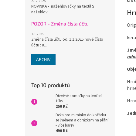
2.12.2025
NOVINKA - nažehlovačky na textil S
Hr
nažehlov...
POZOR - Změna čísla účtu
Orig
1.1.2025
kera
Změna čísla účtu od. 1.1.2025 nové číslo
účtu : 8...
Jmé
odpo
ARCHIV
Obj
Hrní
Top 10 produktů
hrne
Dřevěné domečky na tvoření
Hrne
10ks
250 Kč
Jed
Deka pro miminko do kočárku
se jménem a obrázkem na přání
- více barev
490 Kč