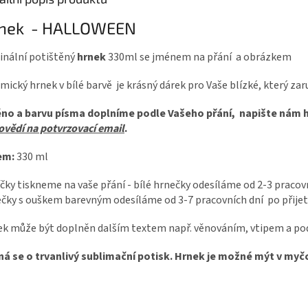
nek - HALLOWEEN
inální potištěný
hrnek
330ml se jménem na přání a obrázkem
mický hrnek v bílé barvě je krásný dárek pro Vaše blízké, který za
no a barvu písma doplníme podle Vašeho přání, napište nám 
vědí na potvrzovací email
.
em:
330 ml
čky tiskneme na vaše přání - bílé hrnečky odesíláme od 2-3 pracovní
čky s ouškem barevným odesíláme od 3-7 pracovních dní po přijet
k může být doplněn dalším textem např. věnováním, vtipem a po
ná se o trvanlivý sublimační potisk. Hrnek je možné mýt v my