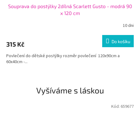
Souprava do postýlky 2dílná Scarlett Gusto - modrá 90
x 120 cm
10 dni
Do košíku
315 Kč
Povlečení do dětské postýlky rozměr povlečení 120x90cm a
60x40cm -...
Vyšíváme s láskou
Kód:
659677