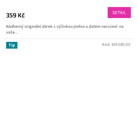
DETAIL
359 Kč
Nádherný originální dárek s výšivkou jména a datem narození na
vaše...
Kód:
435345/SV.
Tip