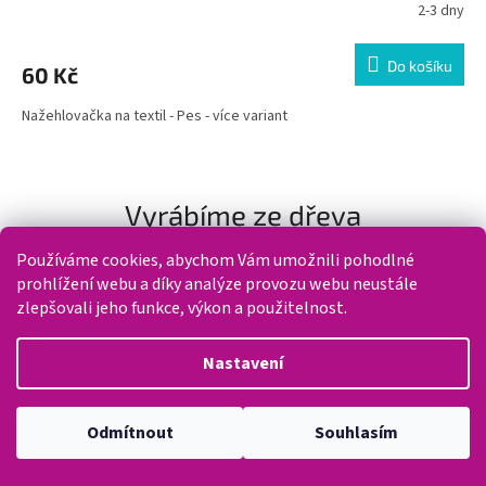
2-3 dny
Do košíku
60 Kč
Nažehlovačka na textil - Pes - více variant
Vyrábíme ze dřeva
Používáme cookies, abychom Vám umožnili pohodlné
Kód:
83974/NAT
Tip
prohlížení webu a díky analýze provozu webu neustále
zlepšovali jeho funkce, výkon a použitelnost.
Nastavení
Odmítnout
Souhlasím