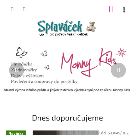
Přejít
NÁKUP
na
obsah
KOŠÍK
Předchozí
Násle
Dnes doporučujeme
Kód:
603045/RUZ
Novinka