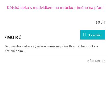
Dětská deka s medvídkem na mráčku - jméno na přání
2-5 dní
Do košíku
490 Kč
Dvouvrstvá deka s výšivkou jména na přání. Krásná, heboučká a
hřejivá deka...
Kód:
636702