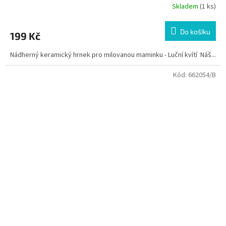
Skladem
(1 ks)
Do košíku
199 Kč
Nádherný keramický hrnek pro milovanou maminku - Luční kvítí Náš...
Kód:
662054/B