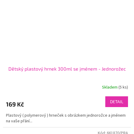
Dětský plastový hrnek 300ml se jménem - Jednorožec
Skladem
(5 ks)
DETAIL
169 Kč
Plastový ( polymerový ) hrneček s obrázkem jednorožce a jménem
na vaše přání...
Kód:
661870/PRA