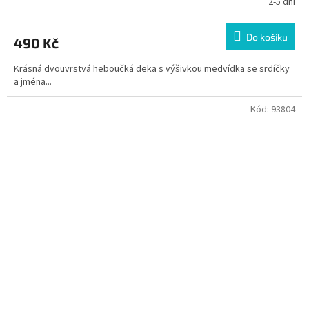
2-5 dní
Do košíku
490 Kč
Krásná dvouvrstvá heboučká deka s výšivkou medvídka se srdíčky
a jména...
Kód:
93804