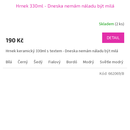
Hrnek 330ml - Dneska nemám náladu být milá
Skladem
(2 ks)
DETAIL
190 Kč
Hrnek keramický 330ml s textem - Dneska nemám náladu být milá
Bílá
Černý
Šedý
Fialový
Bordó
Modrý
Světle modrý
Kód:
662069/B