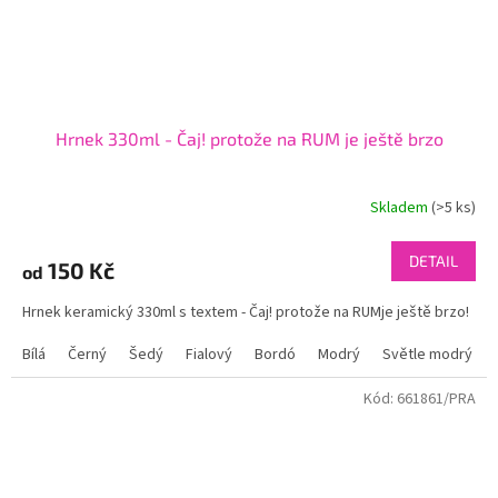
Hrnek 330ml - Čaj! protože na RUM je ještě brzo
Skladem
(>5 ks)
DETAIL
150 Kč
od
Hrnek keramický 330ml s textem - Čaj! protože na RUMje ještě brzo!
Bílá
Černý
Šedý
Fialový
Bordó
Modrý
Světle modrý
Kód:
661861/PRA