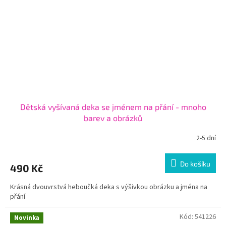
Dětská vyšívaná deka se jménem na přání - mnoho
barev a obrázků
2-5 dní
Do košíku
490 Kč
Krásná dvouvrstvá heboučká deka s výšivkou obrázku a jména na
přání
Kód:
541226
Novinka