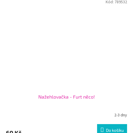
Kód:
789532
Nažehlovačka - Furt něco!
2-3 dny
Do košíku
60 Kč