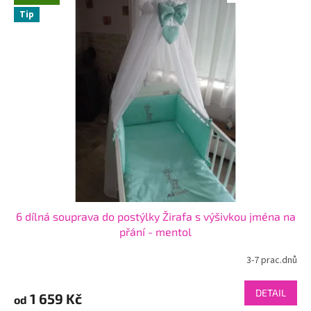
Tip
6 dílná souprava do postýlky Žirafa s výšivkou jména na
přání - mentol
3-7 prac.dnů
DETAIL
1 659 Kč
od