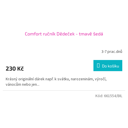
Comfort ručník Dědeček - tmavě šedá
3-7 prac.dnů
Do košíku
230 Kč
Krásný originální dárek např. k svátku, narozeninám, výročí,
vánocům nebo jen...
Kód:
661554/BIL