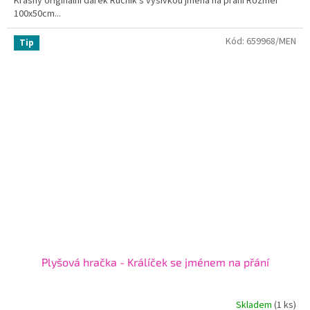
Krásný originální dárek Ručník s výšivkou jména na přání Rozměr
100x50cm...
Kód:
659968/MEN
Tip
Plyšová hračka - Králíček se jménem na přání
Skladem
(1 ks)