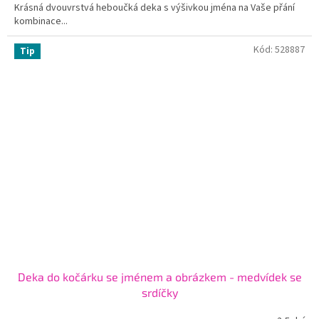
Krásná dvouvrstvá heboučká deka s výšivkou jména na Vaše přání
kombinace...
Kód:
528887
Tip
Deka do kočárku se jménem a obrázkem - medvídek se
srdíčky