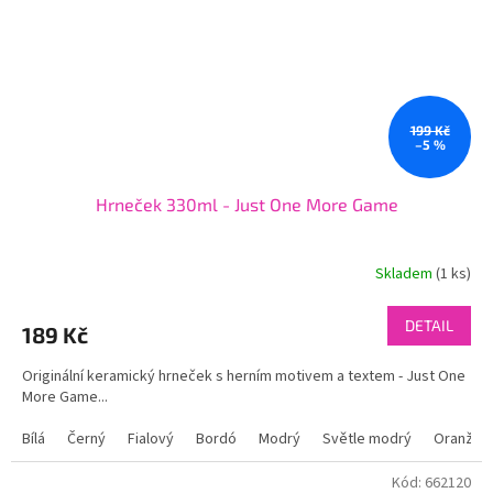
199 Kč
–5 %
Hrneček 330ml - Just One More Game
Skladem
(1 ks)
DETAIL
189 Kč
Originální keramický hrneček s herním motivem a textem - Just One
More Game...
Bílá
Černý
Fialový
Bordó
Modrý
Světle modrý
Oranžov
Kód:
662120