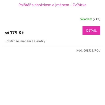
Polštář s obrázkem a jménem - Zvířátka
Skladem
(2 ks)
DETAIL
179 Kč
od
Polštář se jménem a zvířátky
Kód:
661518/POV