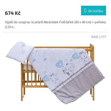
Do košíku
674 Kč
Výplň do souprav Scarlett Medvídek Polštářek (60 x 40 cm) + peřinka
(120 x...
Kód:
1777