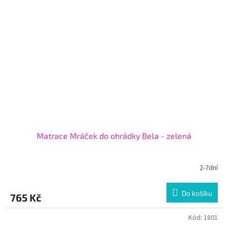
Matrace Mráček do ohrádky Bela - zelená
2-7dní
Do košíku
765 Kč
Kód:
1801