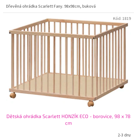
Dřevěná ohrádka Scarlett Fany. 98x98cm, buková
Kód:
1819
Dětská ohrádka Scarlett HONZÍK ECO - borovice, 98 x 78
cm
2-3 dny