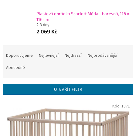
Plastová ohrádka Scarlett Méďa - barevná, 116 x
116 cm
2-3 dny
2 069 Kč
Ř
a
Doporučujeme
Nejlevnější
Nejdražší
Nejprodávanější
z
e
Abecedně
n
í
p
OTEVŘÍT FILTR
r
o
V
Kód:
1371
d
ý
u
p
k
i
t
s
ů