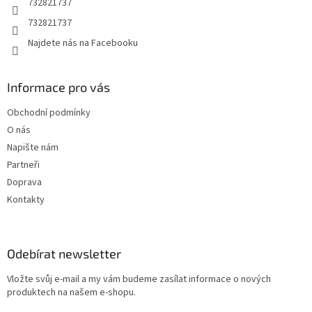
732821737
v
732821737
k
y
Najdete nás na Facebooku
v
ý
p
Informace pro vás
i
s
Obchodní podmínky
u
O nás
Napište nám
Partneři
Doprava
Kontakty
Odebírat newsletter
Vložte svůj e-mail a my vám budeme zasílat informace o nových
produktech na našem e-shopu.