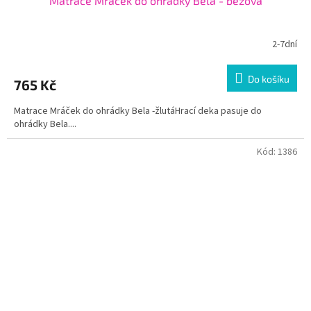
Matrace Mráček do ohrádky Bela - béžová
2-7dní
Do košíku
765 Kč
Matrace Mráček do ohrádky Bela -žlutáHrací deka pasuje do
ohrádky Bela....
Kód:
1386