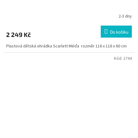
2-3 dny
Do košíku
2 249 Kč
Plastová dětská ohrádka Scarlett Méďa rozměr 116 x 116 x 60 cm
Kód:
2744