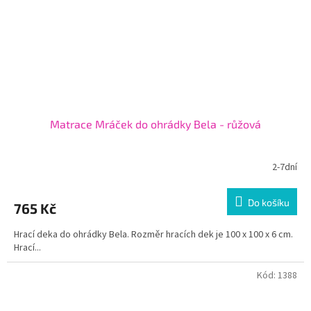
Matrace Mráček do ohrádky Bela - růžová
2-7dní
Do košíku
765 Kč
Hrací deka do ohrádky Bela. Rozměr hracích dek je 100 x 100 x 6 cm.
Hrací...
Kód:
1388