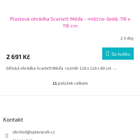
Plastová ohrádka Scarlett Méďa - mléčno-šedá, 116 x
116 cm
2-3 dny
Do košíku
2 691 Kč
Dětská ohrádka Scarlett Méďa rozměr 116 x 116 x 60 cm -...
11
položek celkem
O
v
l
Z
á
á
d
p
a
a
Kontakt
c
t
í
obchod
@
splavacek.cz
í
p
r