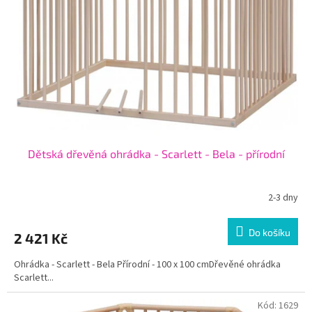
p
r
o
d
u
k
t
ů
Dětská dřevěná ohrádka - Scarlett - Bela - přírodní
2-3 dny
Do košíku
2 421 Kč
Ohrádka - Scarlett - Bela Přírodní - 100 x 100 cmDřevěné ohrádka
Scarlett...
Kód:
1629