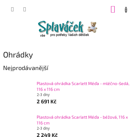
Přejít
NÁKUP
na
obsah
KOŠÍK
Ohrádky
Nejprodávanější
Plastová ohrádka Scarlett Méďa - mléčno-šedá,
116 x 116 cm
2-3 dny
2 691 Kč
Plastová ohrádka Scarlett Méďa - béžová, 116 x
116 cm
2-3 dny
2 249 Kč