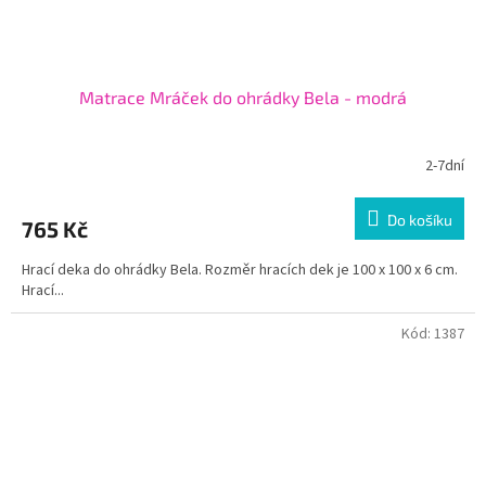
Matrace Mráček do ohrádky Bela - modrá
2-7dní
Do košíku
765 Kč
Hrací deka do ohrádky Bela. Rozměr hracích dek je 100 x 100 x 6 cm.
Hrací...
Kód:
1387