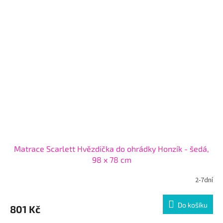
Matrace Scarlett Hvězdička do ohrádky Honzík - šedá,
98 x 78 cm
2-7dní
Do košíku
801 Kč