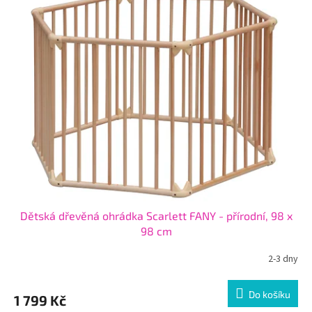
Dětská dřevěná ohrádka Scarlett FANY - přírodní, 98 x
98 cm
2-3 dny
Do košíku
1 799 Kč