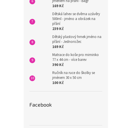
jménem na přání - Bagr
169 Kč
Dětská lahev se dvěma uzávěry
500ml - jméno a obrázek na
přání
239 Kč
Dětský plastový hrnek jméno na
přání - Jednorožec
169 Kč
Matrace do koše pro miminko
77 x 44 cm - více barev
390 Kč
Ručník na ruce do školky se
jménem 30 x 50 cm
100 Kč
Facebook