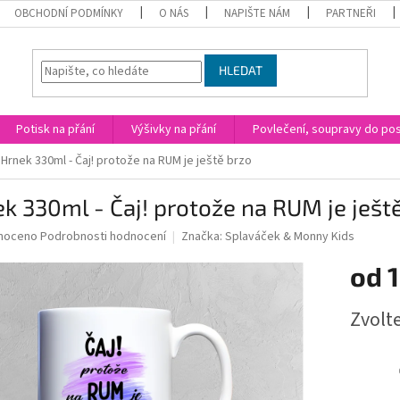
OBCHODNÍ PODMÍNKY
O NÁS
NAPIŠTE NÁM
PARTNEŘI
HLEDAT
Potisk na přání
Výšivky na přání
Povlečení, soupravy do post
Hrnek 330ml - Čaj! protože na RUM je ještě brzo
k 330ml - Čaj! protože na RUM je ješt
né
noceno
Podrobnosti hodnocení
Značka:
Splaváček & Monny Kids
ní
od
u
Měrná
Zvolt
cena:
ek.