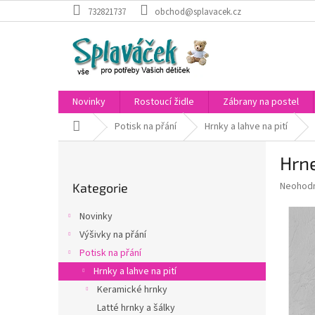
Přejít
732821737
obchod@splavacek.cz
na
obsah
Novinky
Rostoucí židle
Zábrany na postel
Domů
Potisk na přání
Hrnky a lahve na pití
P
Hrne
o
Přeskočit
s
Průměr
Neohod
Kategorie
kategorie
t
hodnoce
r
produkt
Novinky
a
je
Výšivky na přání
0,0
n
z
Potisk na přání
n
5
í
Hrnky a lahve na pití
hvězdič
p
Keramické hrnky
a
Latté hrnky a šálky