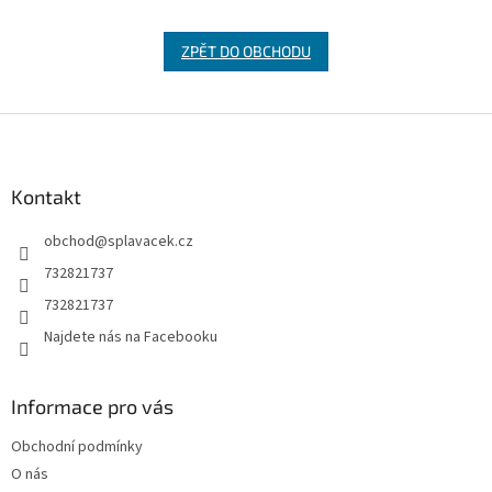
ZPĚT DO OBCHODU
Z
á
p
a
Kontakt
t
obchod
@
splavacek.cz
í
732821737
732821737
Najdete nás na Facebooku
Informace pro vás
Obchodní podmínky
O nás