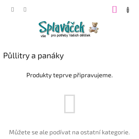
Přejít
NÁKUP
na
obsah
KOŠÍK
Půllitry a panáky
Produkty teprve připravujeme.
Můžete se ale podívat na ostatní kategorie.