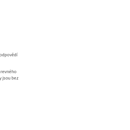
odpovědí
barevného
 jsou bez