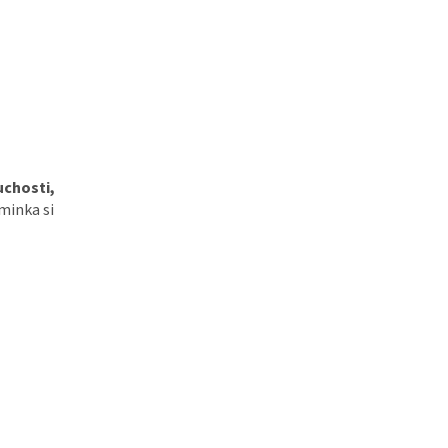
uchosti,
minka si