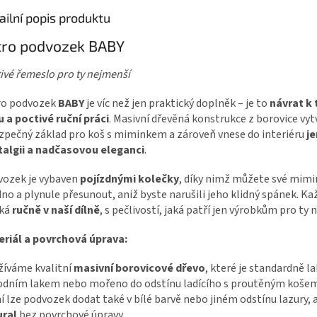
ailní popis produktu
tro podvozek BABY
ivé řemeslo pro ty nejmenší
ro podvozek
BABY
je víc než jen praktický doplněk – je to
návrat k 
u a poctivé ruční práci
. Masivní dřevěná konstrukce z borovice vyt
zpečný základ pro koš s miminkem a zároveň vnese do interiéru
j
talgii a nadčasovou eleganci
.
ozek je vybaven
pojízdnými kolečky
, díky nimž můžete své mim
no a plynule přesunout, aniž byste narušili jeho klidný spánek. Ka
iká
ručně v naší dílně
, s pečlivostí, jaká patří jen výrobkům pro ty 
riál a povrchová úprava:
íváme kvalitní
masivní borovicové dřevo
, které je standardně l
odním lakem nebo mořeno do odstínu ladícího s proutěným košem
í lze podvozek dodat také v bílé barvě nebo jiném odstínu lazury, 
ural
bez povrchové úpravy.