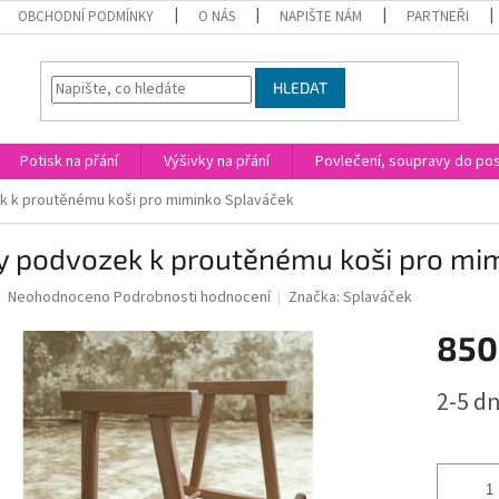
OBCHODNÍ PODMÍNKY
O NÁS
NAPIŠTE NÁM
PARTNEŘI
HLEDAT
Potisk na přání
Výšivky na přání
Povlečení, soupravy do post
 k proutěnému koši pro miminko Splaváček
y podvozek k proutěnému koši pro mi
Průměrné
Neohodnoceno
Podrobnosti hodnocení
Značka:
Splaváček
hodnocení
produktu
850
je
0,0
Měrná
2-5 dn
z
cena:
5
hvězdiček.