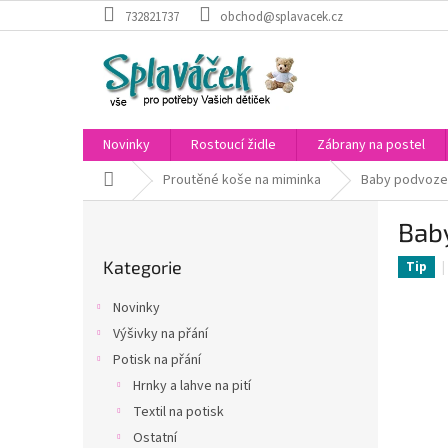
Přejít
732821737
obchod@splavacek.cz
na
obsah
Novinky
Rostoucí židle
Zábrany na postel
Domů
Proutěné koše na miminka
Baby podvozek
P
Bab
o
Přeskočit
s
Kategorie
kategorie
Tip
t
r
Novinky
a
Výšivky na přání
n
Potisk na přání
n
í
Hrnky a lahve na pití
p
Textil na potisk
a
Ostatní