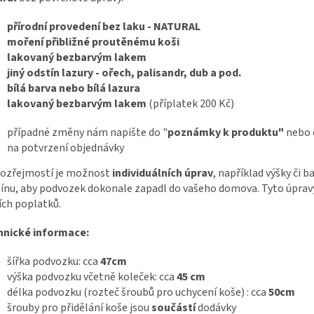
přírodní provedení bez laku - NATURAL
moření přibližné proutěnému koši
lakovaný bezbarvým lakem
jiný odstín lazury - ořech, palisandr, dub a pod.
bílá barva nebo bílá lazura
lakovaný bezbarvým lakem
(příplatek 200 Kč)
případné změny nám napište do "
poznámky k produktu"
nebo 
na potvrzení objednávky
ozřejmostí je možnost
individuálních úprav
, například výšky či 
ínu, aby podvozek dokonale zapadl do vašeho domova. Tyto úpravy
ích poplatků.
hnické informace:
šířka podvozku: cca
47cm
výška podvozku včetně koleček: cca
45 cm
délka podvozku (rozteč šroubů pro uchycení koše) : cca
50cm
šrouby pro přidělání koše jsou
součástí
dodávky