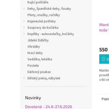
Kojící polštáře
Deky, španělské deky, fusaky
Pleny, osušky, ručníky
Kojenecké potřeby
Manti
Soupravy do kočárku
koše 
Doplňky - autosedačky, kočárky
Jídelní židličky
Ohrádky
550
Hrací deky
Sedátka, lehátka
D
Postele
Mantin
Dárkový poukaz
proutě
Dětský pokoj, nábytek
x 60 c
Novinky
Popi
Dovolená - 24.6-27.6.2026