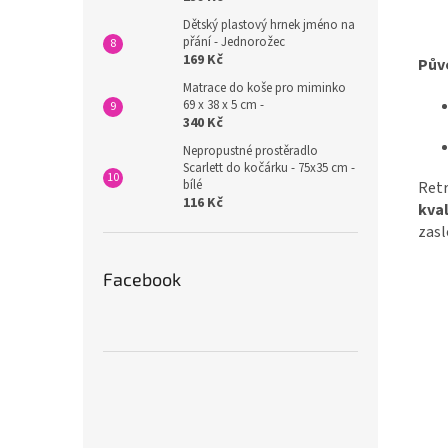
Dětský plastový hrnek jméno na
přání - Jednorožec
169 Kč
Pův
Matrace do koše pro miminko
69 x 38 x 5 cm -
340 Kč
Nepropustné prostěradlo
Scarlett do kočárku - 75x35 cm -
bílé
Retr
116 Kč
kval
zasl
Facebook