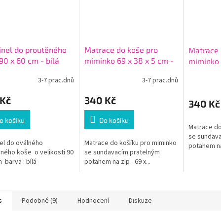
nel do proutěného
Matrace do koše pro
Matrace 
90 x 60 cm - bílá
miminko 69 x 38 x 5 cm -
miminko 
více bar
3-7 prac.dnů
3-7 prac.dnů
 Kč
340 Kč
340 Kč
o košíku
Do košíku
Matrace do
se sundav
el do oválného
Matrace do košíku pro miminko
potahem na 
ného koše o velikosti 90
se sundavacím pratelným
m barva : bílá
potahem na zip - 69 x...
s
Podobné (9)
Hodnocení
Diskuze