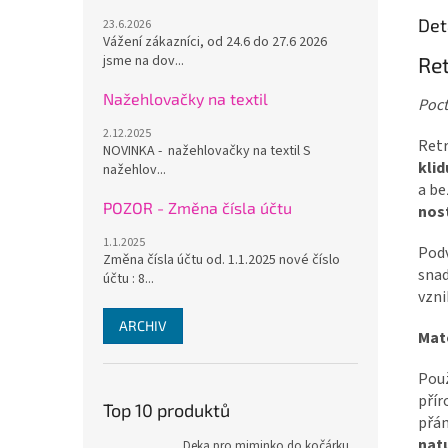
Det
23.6.2026
Vážení zákazníci, od 24.6 do 27.6 2026
jsme na dov...
Re
Nažehlovačky na textil
Poct
2.12.2025
Ret
NOVINKA - nažehlovačky na textil S
klid
nažehlov...
a be
POZOR - Změna čísla účtu
nos
1.1.2025
Podv
Změna čísla účtu od. 1.1.2025 nové číslo
snad
účtu : 8...
vzn
ARCHIV
Mate
Použ
přír
Top 10 produktů
přán
nat
Deka pro miminko do kočárku