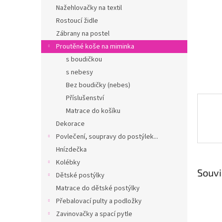
n
Nažehlovačky na textil
e
Rostoucí židle
l
Zábrany na postel
Proutěné koše na miminka
s boudičkou
s nebesy
Bez boudičky (nebes)
Příslušenství
Matrace do košíku
Dekorace
Povlečení, soupravy do postýlek...
Hnízdečka
Kolébky
Souvi
Dětské postýlky
Matrace do dětské postýlky
Přebalovací pulty a podložky
Zavinovačky a spací pytle