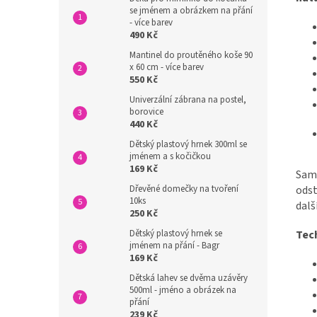
se jménem a obrázkem na přání
- více barev
490 Kč
Mantinel do proutěného koše 90
x 60 cm - více barev
550 Kč
Univerzální zábrana na postel,
borovice
440 Kč
Dětský plastový hrnek 300ml se
jménem a s kočičkou
169 Kč
Sam
odst
Dřevěné domečky na tvoření
10ks
dalš
250 Kč
Tec
Dětský plastový hrnek se
jménem na přání - Bagr
169 Kč
Dětská lahev se dvěma uzávěry
500ml - jméno a obrázek na
přání
239 Kč