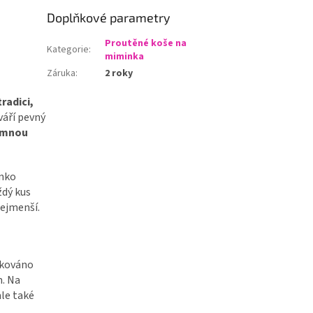
Doplňkové parametry
Proutěné koše na
Kategorie
:
miminka
Záruka
:
2 roky
tradici,
váří pevný
emnou
inko
ždý kus
nejmenší.
akováno
. Na
ale také