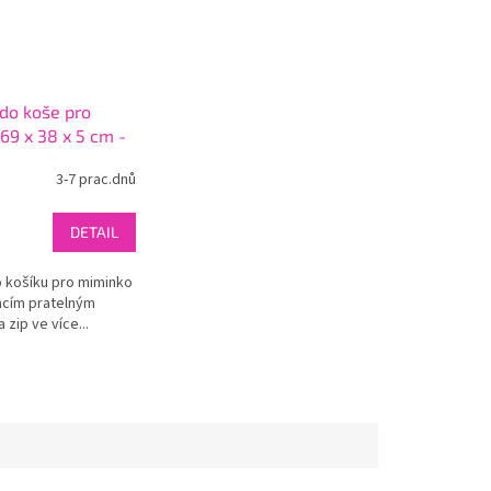
do koše pro
69 x 38 x 5 cm -
ev
3-7 prac.dnů
DETAIL
 košíku pro miminko
acím pratelným
zip ve více...