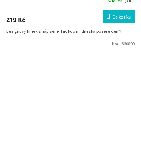
Skladem
(3 ks)
Do košíku
219 Kč
Designový hrnek s nápisem- Tak kdo mi dneska posere den?!
Kód:
660800