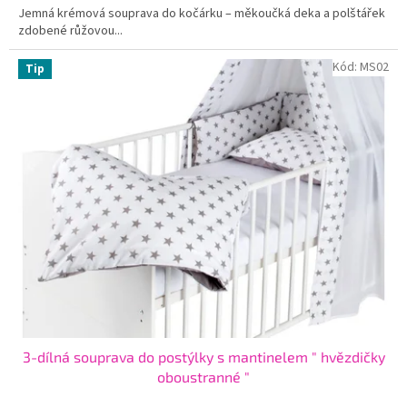
Jemná krémová souprava do kočárku – měkoučká deka a polštářek
zdobené růžovou...
Kód:
MS02
Tip
3-dílná souprava do postýlky s mantinelem " hvězdičky
oboustranné "