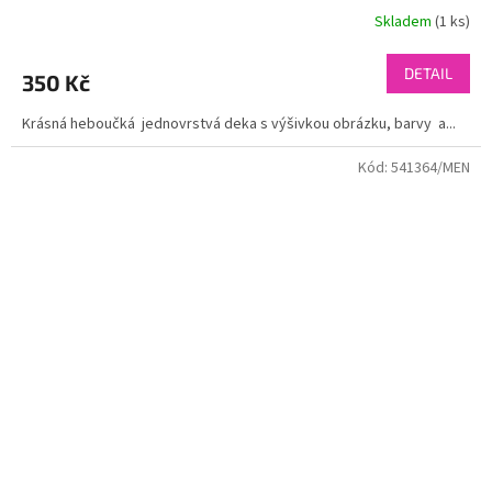
Skladem
(1 ks)
DETAIL
350 Kč
Krásná heboučká jednovrstvá deka s výšivkou obrázku, barvy a...
Kód:
541364/MEN