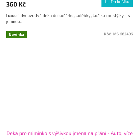
Do košíku
360 Kč
Luxusní dvouvrstvá deka do kočárku, kolébky, košíku i postýlky – s
jemnou...
Kód:
MS 662496
Novinka
Deka pro miminko s výšivkou jména na přání - Auto, více