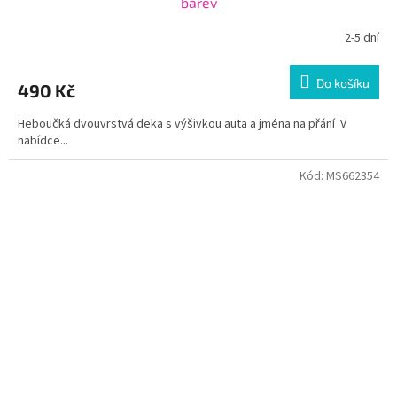
barev
2-5 dní
Do košíku
490 Kč
Heboučká dvouvrstvá deka s výšivkou auta a jména na přání V
nabídce...
Kód:
MS662354