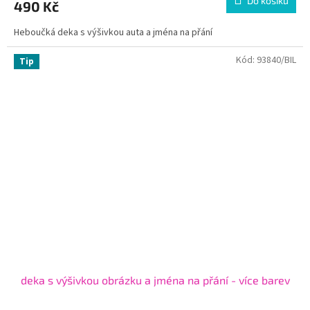
Do košíku
490 Kč
Heboučká deka s výšivkou auta a jména na přání
Kód:
93840/BIL
Tip
deka s výšivkou obrázku a jména na přání - více barev