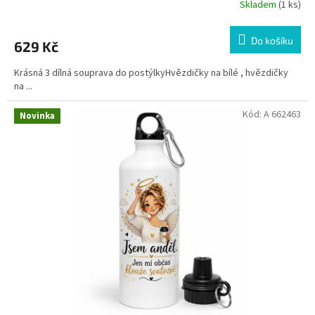
Skladem
(1 ks)
Do košíku
629 Kč
Krásná 3 dílná souprava do postýlkyHvězdičky na bílé , hvězdičky
na ...
Kód:
A 662463
Novinka