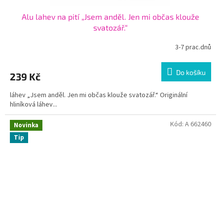
Alu lahev na pití „Jsem anděl. Jen mi občas klouže
svatozář.“
3-7 prac.dnů
Do košíku
239 Kč
láhev „Jsem anděl. Jen mi občas klouže svatozář.“ Originální
hliníková láhev...
Kód:
A 662460
Novinka
Tip