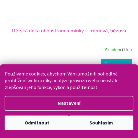
Dětská deka oboustranná minky - krémová, béžová
Skladem
(1 ks)
Do košíku
350 Kč
Používáme cookies, abychom Vám umožnili pohodlné
Měkoučká oboustranná deka pro miminko o rozměru 75×95 cm. Z
prohlížení webu a díky analýze provozu webu neustále
jedné strany...
zlepšovali jeho funkce, výkon a použitelnost.
Kód:
MK 637770
Nastavení
Odmítnout
Souhlasím