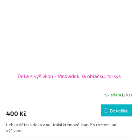
Deka s výšivkou - Medvídek na obláčku, tyrkys
Skladem
(1 ks)
Do košíku
400 Kč
Hebká dětská deka v neutrální krémové barvě s roztomilou
výšivkou...