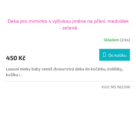
Deka pro miminko s výšivkou jména na přání, medvídek
- zelená
Skladem
(2 ks)
Do košíku
450 Kč
Luxusní minky baby semiš dvouvrstvá deka do kočárku, kolébky,
košíku i...
Kód:
MS 662306