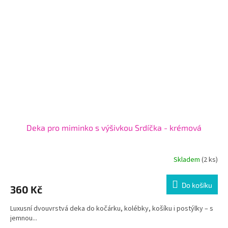
Deka pro miminko s výšivkou Srdíčka - krémová
Skladem
(2 ks)
Do košíku
360 Kč
Luxusní dvouvrstvá deka do kočárku, kolébky, košíku i postýlky – s
jemnou...