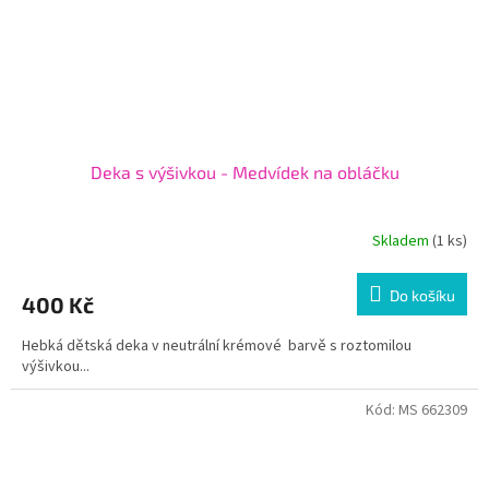
Deka s výšivkou - Medvídek na obláčku
Skladem
(1 ks)
Do košíku
400 Kč
Hebká dětská deka v neutrální krémové barvě s roztomilou
výšivkou...
Kód:
MS 662309