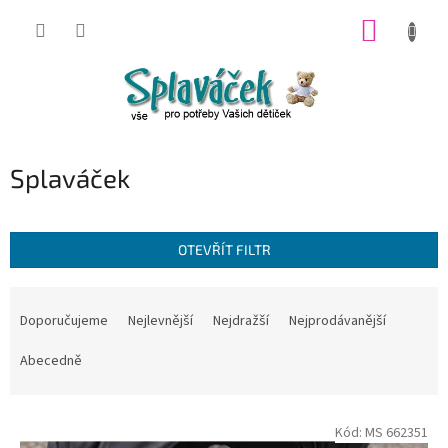
Přejít
NÁKUP
na
obsah
KOŠÍK
Splaváček
OTEVŘÍT FILTR
Ř
a
Doporučujeme
Nejlevnější
Nejdražší
Nejprodávanější
z
e
Abecedně
n
í
V
p
Kód:
MS 662351
ý