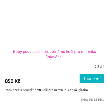
Baby podvozek k proutěnému koši pro miminko
Splaváček
2-5 dní
Do košíku
850 Kč
Podvozek k proutěnému koši pro miminko. Česká výroba
Kód:
661554/BIL