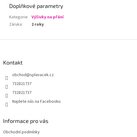
Doplňkové parametry
Kategorie
:
Výšivky na přání
Záruka
:
2 roky
Z
á
p
a
Kontakt
t
obchod
@
splavacek.cz
í
732821737
732821737
Najdete nás na Facebooku
Informace pro vás
Obchodní podmínky