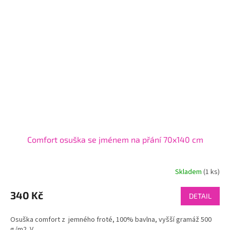
Comfort osuška se jménem na přání 70x140 cm
Skladem
(1 ks)
340 Kč
DETAIL
Osuška comfort z jemného froté, 100% bavlna, vyšší gramáž 500
g/m2. V...