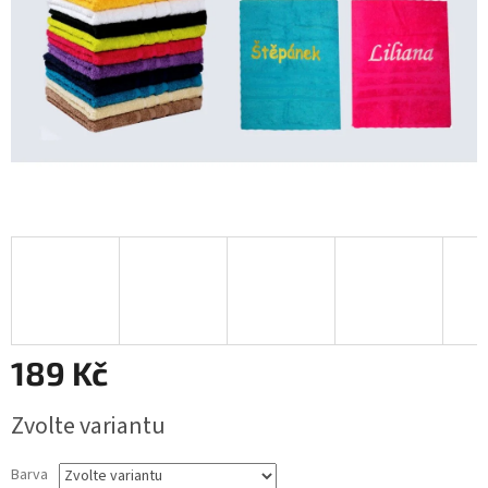
189 Kč
Měrná
Zvolte variantu
cena:
Barva