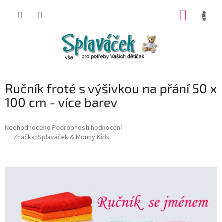
Přejít
NÁKUP
na
obsah
KOŠÍK
Ručník froté s výšivkou na přání 50 x
100 cm - více barev
Průměrné
Neohodnoceno
Podrobnosti hodnocení
hodnocení
Značka:
Splaváček & Monny Kids
produktu
je
0,0
z
5
hvězdiček.