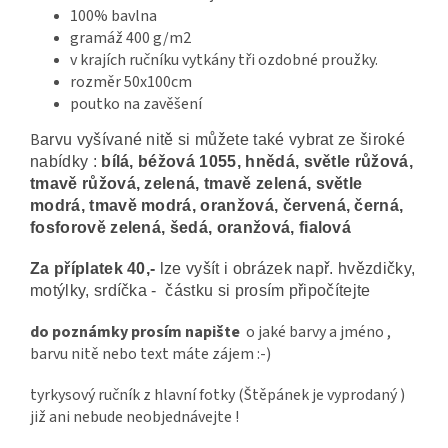
100% bavlna
gramáž 400 g/m2
v
krajích ručníku vytkány tři ozdobné proužky.
rozměr 50x100cm
poutko na zavěšení
B
arvu vyšívané nitě si můžete také vybrat ze široké
nabídky :
bílá, béžová 1055, hnědá, světle růžová,
tmavě růžová, zelená, tmavě zelená, světle
modrá, tmavě modrá, oranžová, červená, černá,
fosforově zelená, šedá, oranžová, fialová
Za příplatek 40,-
lze vyšít i obrázek např. hvězdičky,
motýlky, srdíčka - částku si prosím připočítejte
do poznámky prosím napište
o jaké barvy a jméno ,
barvu nitě nebo text máte zájem :-)
tyrkysový ručník z hlavní fotky (Štěpánek je vyprodaný )
již ani nebude neobjednávejte !