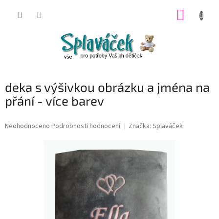
Přejít
NÁKUP
na
obsah
KOŠÍK
deka s výšivkou obrázku a jména na
přání - více barev
Průměrné
Neohodnoceno
Podrobnosti hodnocení
Značka:
Splaváček
hodnocení
produktu
je
0,0
z
5
hvězdiček.