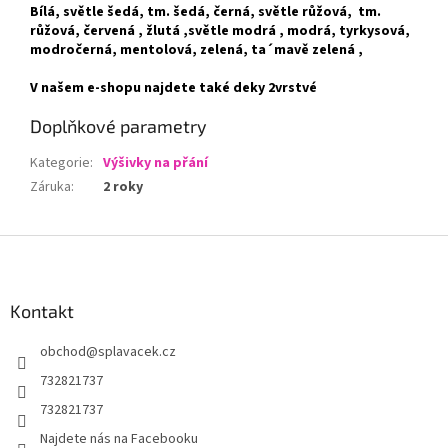
Bílá, světle šedá, tm. šedá, černá, světle růžová, tm.
růžová, červená , žlutá ,světle modrá , modrá, tyrkysová,
modročerná, mentolová, zelená, ta´mavě zelená ,
V našem e-shopu najdete také deky 2vrstvé
Doplňkové parametry
Kategorie
:
Výšivky na přání
Záruka
:
2 roky
Z
á
p
a
Kontakt
t
obchod
@
splavacek.cz
í
732821737
732821737
Najdete nás na Facebooku