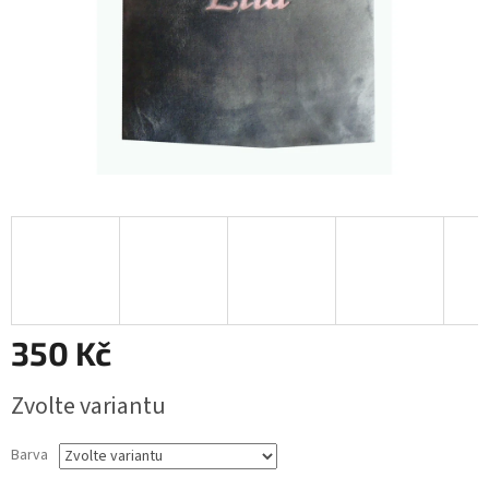
350 Kč
Měrná
Zvolte variantu
cena:
Barva