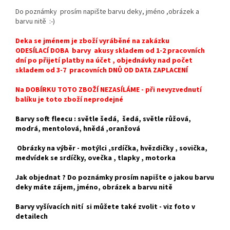
Do poznámky prosím napište barvu deky, jméno ,obrázek a
barvu nitě :-)
Deka se jménem je zboží vyráběné na zakázku
ODESÍLACÍ DOBA barvy akusy skladem od 1-2 pracovních
dní po přijetí platby na účet , objednávky nad počet
skladem od 3-7 pracovních DNŮ OD DATA ZAPLACENÍ
Na DOBÍRKU TOTO ZBOŽÍ NEZASÍLÁME - při nevyzvednutí
balíku je toto zboží neprodejné
Barvy soft fleecu : světle šedá, šedá, světle růžová,
modrá, mentolová, hnědá ,oranžová
Obrázky na výběr - motýlci ,srdíčka, hvězdičky , sovička,
medvídek se srdíčky, ovečka , tlapky , motorka
Jak objednat ? Do poznámky prosím napište o jakou barvu
deky máte zájem, jméno, obrázek a barvu nitě
Barvy vyšívacích nití si můžete také zvolit - viz foto v
detailech