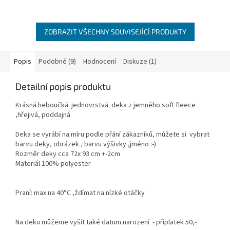
ZOBRAZIT VŠECHNY SOUVISEJÍCÍ PRODUKTY
Popis
Podobné (9)
Hodnocení
Diskuze (1)
Detailní popis produktu
Krásná heboučká jednovrstvá deka z jemného soft fleece
,hřejivá, poddajná
Deka se vyrábí na míru podle přání zákazníků, můžete si vybrat
barvu deky, obrázek , barvu výšivky ,jméno :-)
Rozměr deky cca 72x 93 cm +-2cm
Materiál 100% polyester
Praní: max na 40°C ,ždímat na nízké otáčky
Na deku můžeme vyšít také datum narození - příplatek 50,-