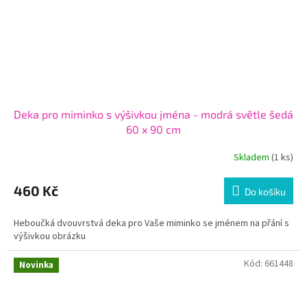
Deka pro miminko s výšivkou jména - modrá světle šedá
60 x 90 cm
Skladem
(1 ks)
460 Kč
Do košíku
Heboučká dvouvrstvá deka pro Vaše miminko se jménem na přání s
výšivkou obrázku
Kód:
661448
Novinka