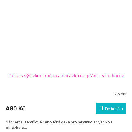
Deka s výšivkou jména a obrázku na přání - více barev
2-5 dní
480 Kč
Do košíku
Nádherná semišově heboučká deka pro miminko s výšivkou
obrázku a...