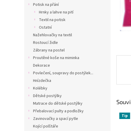
n
Potisk na přání
e
Hrnky a lahve na pití
l
Textil na potisk
Ostatní
Nažehlovačky na textil
Rostoucí židle
Zábrany na postel
Proutěné koše na miminka
Dekorace
Povlečení, soupravy do postýlek...
Hnízdečka
Kolébky
Dětské postýlky
Souvi
Matrace do dětské postýlky
Přebalovací pulty a podložky
Tip
Zavinovačky a spací pytle
Kojící polštáře