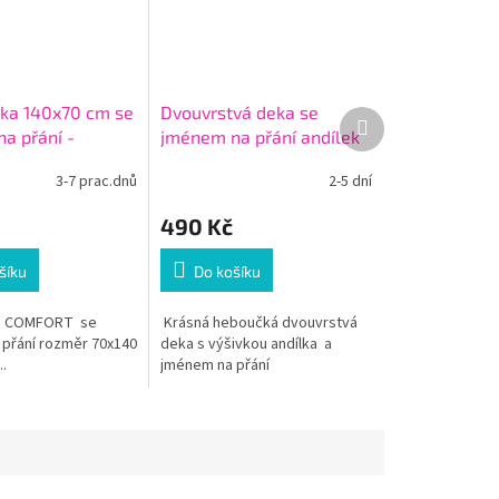
ška 140x70 cm se
Dvouvrstvá deka se
Další
a přání -
jménem na přání andílek
produkt
růžová
3-7 prac.dnů
2-5 dní
490 Kč
šíku
Do košíku
ka COMFORT se
Krásná heboučká dvouvrstvá
přání rozměr 70x140
deka s výšivkou andílka a
..
jménem na přání