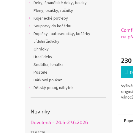
Deky, španělské deky, fusaky
Pleny, osušky, ručníky
Kojenecké potřeby
Soupravy do kočárku
Comfo
Doplňky - autosedačky, kočárky
na př
Jídelní židličky
Ohrádky
Hrací deky
230
Sedátka, lehátka
Postele
D
Dárkový poukaz
Vyšívá
Dětský pokoj, nábytek
origin
vánoců
Novinky
Popi
Dovolená - 24.6-27.6.2026
23.6.2026