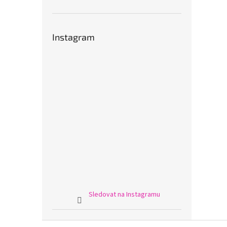
Instagram
Sledovat na Instagramu
Z