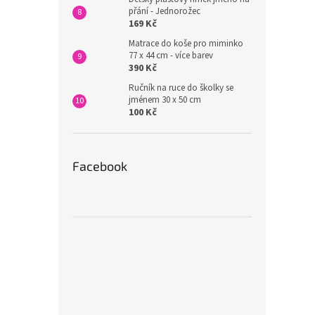
přání - Jednorožec
169 Kč
Matrace do koše pro miminko
77 x 44 cm - více barev
390 Kč
Ručník na ruce do školky se
jménem 30 x 50 cm
100 Kč
Facebook