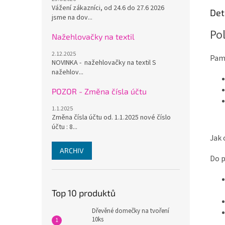
Vážení zákazníci, od 24.6 do 27.6 2026
Det
jsme na dov...
Pol
Nažehlovačky na textil
2.12.2025
Pam
NOVINKA - nažehlovačky na textil S
nažehlov...
POZOR - Změna čísla účtu
1.1.2025
Změna čísla účtu od. 1.1.2025 nové číslo
účtu : 8...
Jak 
ARCHIV
Do p
Top 10 produktů
Dřevěné domečky na tvoření
10ks