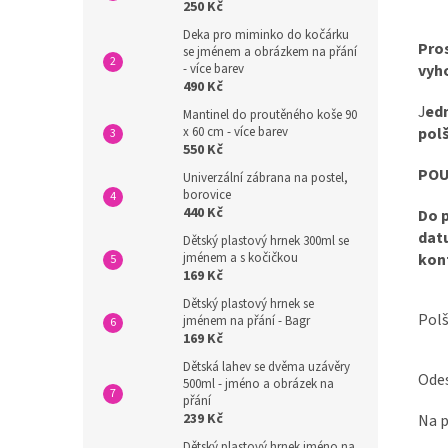
250 Kč
Deka pro miminko do kočárku
Pros
se jménem a obrázkem na přání
vyho
- více barev
490 Kč
J
edn
Mantinel do proutěného koše 90
pol
x 60 cm - více barev
550 Kč
POU
Univerzální zábrana na postel,
borovice
440 Kč
Do 
datu
Dětský plastový hrnek 300ml se
kon
jménem a s kočičkou
169 Kč
Dětský plastový hrnek se
Polš
jménem na přání - Bagr
169 Kč
Dětská lahev se dvěma uzávěry
Odes
500ml - jméno a obrázek na
přání
239 Kč
Na p
Dětský plastový hrnek jméno na