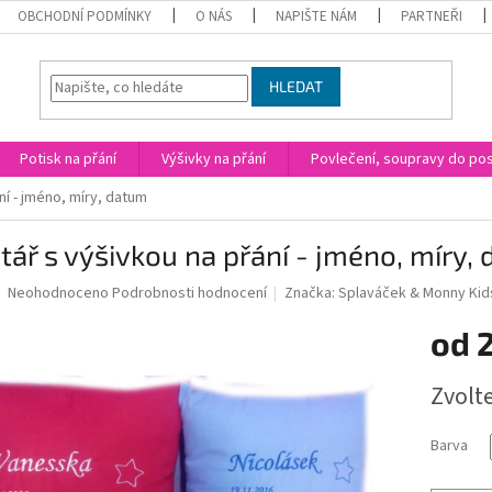
OBCHODNÍ PODMÍNKY
O NÁS
NAPIŠTE NÁM
PARTNEŘI
HLEDAT
Potisk na přání
Výšivky na přání
Povlečení, soupravy do post
ní - jméno, míry, datum
tář s výšivkou na přání - jméno, míry,
Průměrné
Neohodnoceno
Podrobnosti hodnocení
Značka:
Splaváček & Monny Kid
hodnocení
produktu
od
je
0,0
Měrná
Zvolt
z
cena:
5
hvězdiček.
Barva