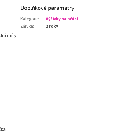
Doplňkové parametry
Kategorie
:
Výšivky na přání
Záruka
:
2 roky
dní míry
čka