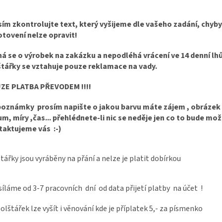
ím zkontrolujte text, který vyšijeme dle vašeho zadání, chyby
tovení nelze opravit!
á se o výrobek na zakázku a nepodléhá vrácení ve 14 denní lhů
štářky se vztahuje pouze reklamace na vady.
ZE PLATBA PŘEVODEM !!!!
poznámky prosím napište o jakou barvu máte zájem , obrázek
m, míry ,čas... přehlédnete-li nic se neděje jen co to bude mo
taktujeme vás :-)
tářky jsou vyráběny na přání a nelze je platit dobírkou
íláme od 3-7 pracovních dní od data přijetí platby na účet !
olštářek lze vyšít i věnování kde je příplatek 5,- za písmenko