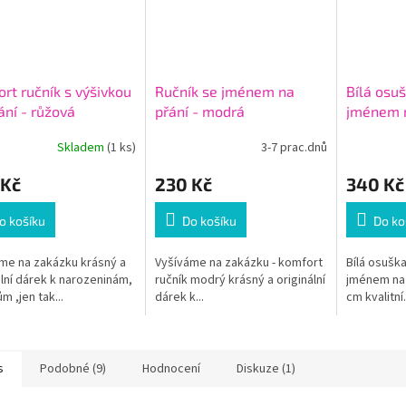
rt ručník s výšivkou
Ručník se jménem na
Bílá osu
ání - růžová
přání - modrá
jménem n
výšivka
Skladem
(1 ks)
3-7 prac.dnů
 Kč
230 Kč
340 Kč
o košíku
Do košíku
Do ko
me na zakázku krásný a
Vyšíváme na zakázku - komfort
Bílá osuš
ální dárek k narozeninám,
ručník modrý krásný a originální
jménem na 
m ,jen tak...
dárek k...
cm kvalitní.
s
Podobné (9)
Hodnocení
Diskuze (1)