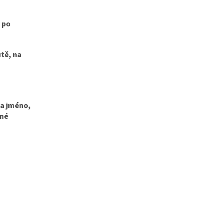
 po
tě, na
 a jméno,
žné