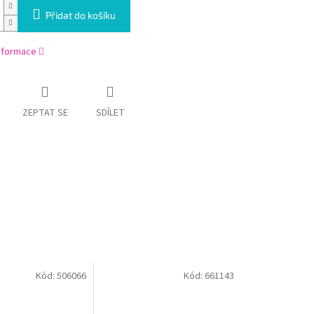
Přidat do košíku
informace
ZEPTAT SE
SDÍLET
Kód:
506066
Kód:
661143