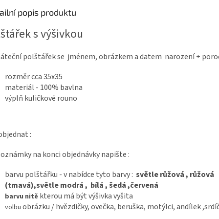
ailní popis produktu
štářek s výšivkou
áteční polštářek se jménem, obrázkem a datem narození + poro
rozměr cca 35x35
materiál - 100% bavlna
výplň kuličkové rouno
objednat :
oznámky na konci objednávky napište :
barvu polštářku - v nabídce tyto barvy :
světle růžová , růžová
(tmavá),světle modrá , bílá , šedá ,červená
kterou má být výšivka vyšita
barvu nitě
obrázku / hvězdičky, ovečka, beruška, motýlci, andílek ,srdí
volbu