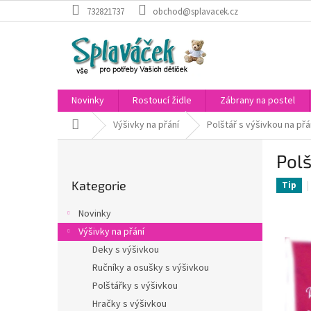
Přejít
732821737
obchod@splavacek.cz
na
obsah
Novinky
Rostoucí židle
Zábrany na postel
Domů
Výšivky na přání
Polštář s výšivkou na přá
P
Polš
o
Přeskočit
s
Kategorie
kategorie
Tip
t
r
Novinky
a
Výšivky na přání
n
Deky s výšivkou
n
í
Ručníky a osušky s výšivkou
p
Polštářky s výšivkou
a
Hračky s výšivkou