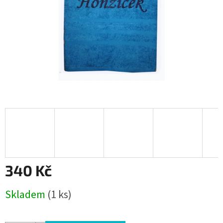
340 Kč
Měrná
Skladem
(1 ks)
cena: