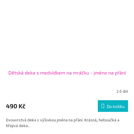
Dětská deka s medvídkem na mráčku - jméno na přání
2-5 dní
490 Kč
Do košíku
Dvouvrstvá deka s výšivkou jména na přání. Krásná, heboučká a
hřejivá deka...