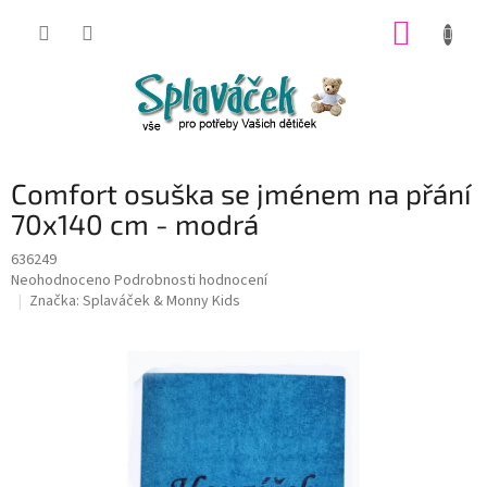
Přejít
NÁKUP
na
obsah
KOŠÍK
Comfort osuška se jménem na přání
70x140 cm - modrá
636249
Průměrné
Neohodnoceno
Podrobnosti hodnocení
hodnocení
Značka:
Splaváček & Monny Kids
produktu
je
0,0
z
5
hvězdiček.