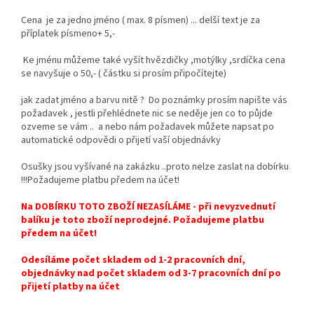
Cena je za jedno jméno ( max. 8 písmen) ... delší text je za
příplatek písmeno+ 5,-
Ke jménu můžeme také vyšít hvězdičky ,motýlky ,srdíčka cena
se navyšuje o 50,- ( částku si prosím připočítejte)
jak zadat jméno a barvu nitě ? Do poznámky prosím napište vás
požadavek , jestli přehlédnete nic se neděje jen co to půjde
ozveme se vám .. a nebo nám požadavek můžete napsat po
automatické odpovědi o přijetí vaší objednávky
Osušky jsou vyšívané na zakázku ..proto nelze zaslat na dobírku
!!!Požadujeme platbu předem na účet!
Na DOBÍRKU TOTO ZBOŽÍ NEZASÍLÁME - při nevyzvednutí
balíku je toto zboží neprodejné. Požadujeme platbu
předem na účet!
Odesíláme počet skladem od 1-2 pracovních dní,
objednávky nad počet skladem od 3-7 pracovních dní po
přijetí platby na účet