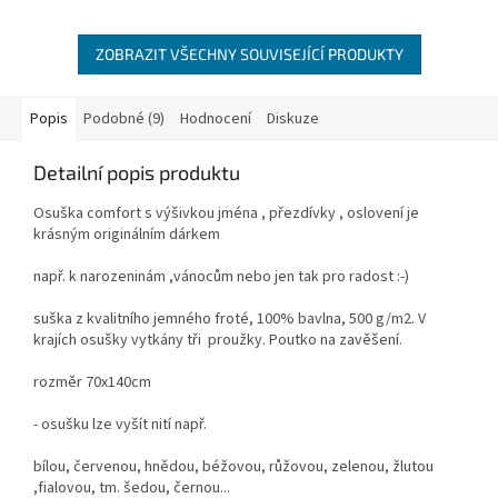
ZOBRAZIT VŠECHNY SOUVISEJÍCÍ PRODUKTY
Popis
Podobné (9)
Hodnocení
Diskuze
Detailní popis produktu
Osuška comfort s výšivkou jména , přezdívky , oslovení je
krásným originálním dárkem
např. k narozeninám ,vánocům nebo jen tak pro radost :-)
suška z kvalitního jemného froté, 100% bavlna, 500 g/m2. V
krajích osušky vytkány tři proužky. Poutko na zavěšení.
rozměr 70x140cm
- osušku lze vyšít nití např.
bílou, červenou, hnědou, béžovou, růžovou, zelenou, žlutou
,fialovou, tm. šedou, černou...