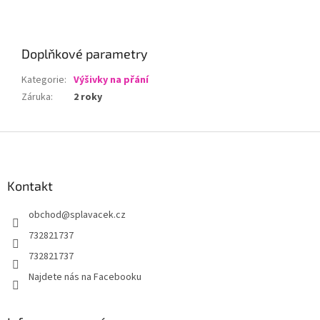
Doplňkové parametry
Kategorie
:
Výšivky na přání
Záruka
:
2 roky
Z
á
p
a
Kontakt
t
obchod
@
splavacek.cz
í
732821737
732821737
Najdete nás na Facebooku