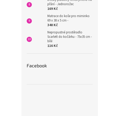
přání - Jednorožec
169 Kč
Matrace do koše pro miminko
69 x 38 x 5 cm -
340 Kč
Nepropustné prostěradlo
Scarlett do kočárku - 75x35 cm -
bílé
116 Kč
Facebook