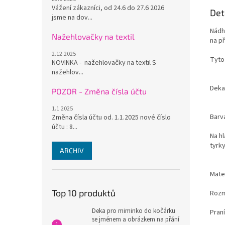
Vážení zákazníci, od 24.6 do 27.6 2026
Det
jsme na dov...
Nádh
Nažehlovačky na textil
na př
2.12.2025
Tyto
NOVINKA - nažehlovačky na textil S
nažehlov...
Deka
POZOR - Změna čísla účtu
1.1.2025
Barv
Změna čísla účtu od. 1.1.2025 nové číslo
účtu : 8...
Na hl
tyrk
ARCHIV
Mate
Top 10 produktů
Rozm
Deka pro miminko do kočárku
Praní
se jménem a obrázkem na přání