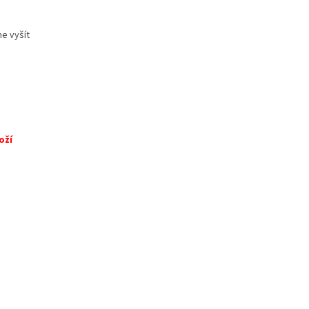
me vyšít
oží