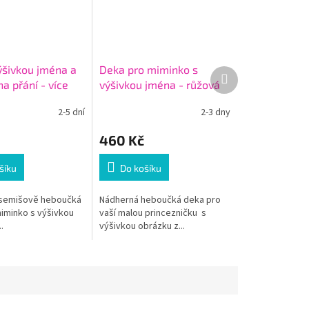
ýšivkou jména a
Deka pro miminko s
Další
a přání - více
výšivkou jména - růžová
produkt
šedá 60 x 90 cm
2-5 dní
2-3 dny
460 Kč
šíku
Do košíku
semišově heboučká
Nádherná heboučká deka pro
iminko s výšivkou
vaší malou princezničku s
.
výšivkou obrázku z...