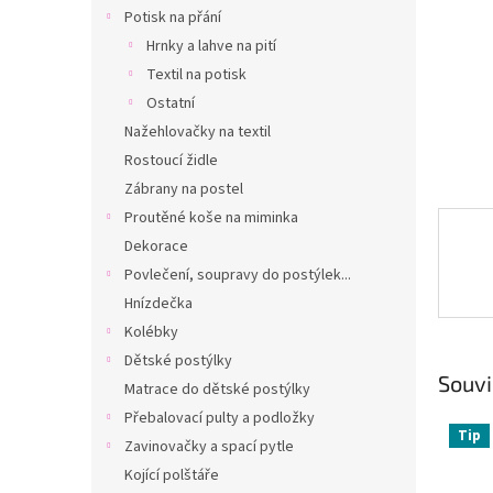
n
Potisk na přání
e
Hrnky a lahve na pití
l
Textil na potisk
Ostatní
Nažehlovačky na textil
Rostoucí židle
Zábrany na postel
Proutěné koše na miminka
Dekorace
Povlečení, soupravy do postýlek...
Hnízdečka
Kolébky
Dětské postýlky
Souvi
Matrace do dětské postýlky
Přebalovací pulty a podložky
Tip
Zavinovačky a spací pytle
Kojící polštáře