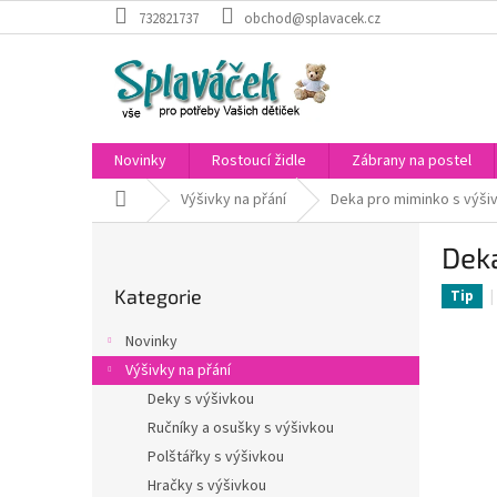
Přejít
732821737
obchod@splavacek.cz
na
obsah
Novinky
Rostoucí židle
Zábrany na postel
Domů
Výšivky na přání
Deka pro miminko s výšiv
P
Deka
o
Přeskočit
s
Kategorie
kategorie
Tip
t
r
Novinky
a
Výšivky na přání
n
Deky s výšivkou
n
í
Ručníky a osušky s výšivkou
p
Polštářky s výšivkou
a
Hračky s výšivkou