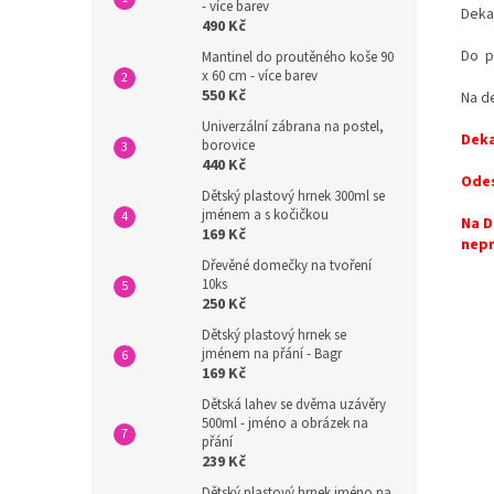
- více barev
Deka
490 Kč
Do p
Mantinel do proutěného koše 90
x 60 cm - více barev
550 Kč
Na de
Univerzální zábrana na postel,
Deka
borovice
440 Kč
Odes
Dětský plastový hrnek 300ml se
jménem a s kočičkou
Na D
169 Kč
nep
Dřevěné domečky na tvoření
10ks
250 Kč
Dětský plastový hrnek se
jménem na přání - Bagr
169 Kč
Dětská lahev se dvěma uzávěry
500ml - jméno a obrázek na
přání
239 Kč
Dětský plastový hrnek jméno na