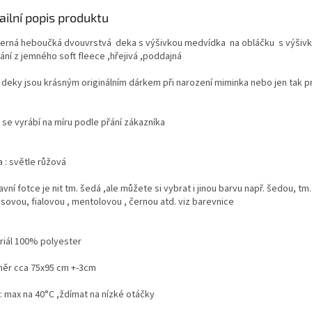
ailní popis produktu
erná heboučká dvouvrstvá deka s výšivkou medvídka na obláčku s výšiv
ání z jemného soft fleece ,hřejivá ,poddajná
 deky jsou krásným originálním dárkem při narození miminka nebo jen tak pr
 se vyrábí na míru podle přání zákazníka
a : světle růžová
avní fotce je nit tm. šedá ,ale můžete si vybrat i jinou barvu např. šedou, tm
ysovou, fialovou , mentolovou , černou atd. viz barevnice
riál 100% polyester
ěr cca 75x95 cm +-3cm
: max na 40°C ,ždímat na nízké otáčky