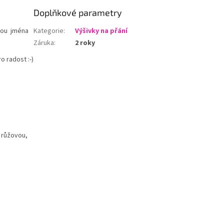
Doplňkové parametry
kou jména
Kategorie
:
Výšivky na přání
Záruka
:
2 roky
o radost :-)
. růžovou,