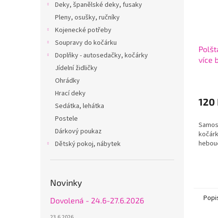
Deky, španělské deky, fusaky
Pleny, osušky, ručníky
Kojenecké potřeby
Soupravy do kočárku
Polšt
Doplňky - autosedačky, kočárky
více 
Jídelní židličky
Ohrádky
Hrací deky
120
Sedátka, lehátka
Postele
Samost
Dárkový poukaz
kočárk
heboučk
Dětský pokoj, nábytek
Novinky
Popi
Dovolená - 24.6-27.6.2026
23.6.2026