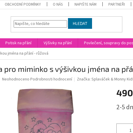
OBCHODNÍ PODMÍNKY
O NÁS
NAPIŠTE NÁM
PARTNEŘI
HLEDAT
Potisk na přání
Výšivky na přání
Povlečení, soupravy do post
kou jména na přání - růžová
 pro miminko s výšivkou jména na přá
Průměrné
Neohodnoceno
Podrobnosti hodnocení
Značka:
Splaváček & Monny Kid
hodnocení
produktu
490
je
0,0
Měrná
2-5 dn
z
cena:
5
hvězdiček.