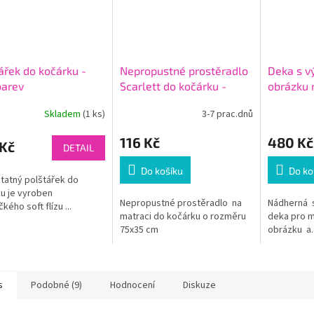
ářek do kočárku -
Nepropustné prostěradlo
Deka s v
barev
Scarlett do kočárku -
obrázku n
75x35 cm - bílé
barev
Skladem
(1 ks)
3-7 prac.dnů
116 Kč
480 Kč
 Kč
DETAIL
Do košíku
Do ko
atný polštářek do
u je vyroben
Nepropustné prostěradlo na
Nádherná 
ého soft flízu ...
matraci do kočárku o rozměru
deka pro m
75x35 cm
obrázku a..
s
Podobné (9)
Hodnocení
Diskuze