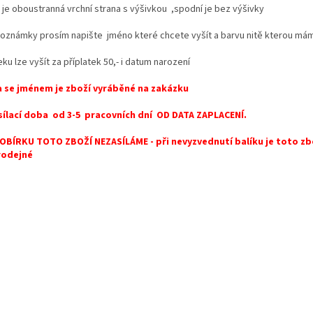
 je oboustranná vrchní strana s výšivkou ,spodní je bez výšivky
oznámky prosím napište jméno které chcete vyšít a barvu nitě kterou má
ku lze vyšít za příplatek 50,- i datum narození
 se jménem je zboží vyráběné na zakázku
ílací doba od 3-5 pracovních dní OD DATA ZAPLACENÍ.
OBÍRKU TOTO ZBOŽÍ NEZASÍLÁME - při nevyzvednutí balíku je toto zb
rodejné