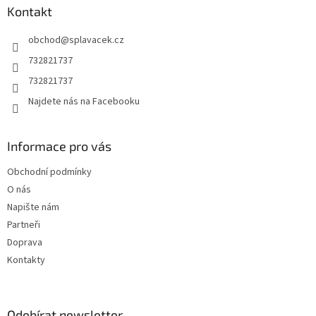
a
Kontakt
t
obchod
@
splavacek.cz
í
732821737
732821737
Najdete nás na Facebooku
Informace pro vás
Obchodní podmínky
O nás
Napište nám
Partneři
Doprava
Kontakty
Odebírat newsletter