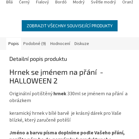
Bílá
Černý
Fialový
Bordó
Modrý
Světle modrý
Oranžov
ZOBRAZIT VŠECHNY SOUVISEJÍCÍ PRODUKTY
Popis
Podobné (9)
Hodnocení
Diskuze
Detailní popis produktu
Hrnek se jménem na přání -
HALLOWEEN 2
Originální potištěný
hrnek
330ml se jménem na přání a
obrázkem
keramický hrnek v bílé barvě je krásný dárek pro Vaše
blízké, který zaručeně potěší
Jméno a barvu písma doplníme podle Vašeho přání,