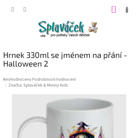
Přejít
NÁKUP
na
obsah
KOŠÍK
Hrnek 330ml se jménem na přání -
Halloween 2
Průměrné
Neohodnoceno
Podrobnosti hodnocení
hodnocení
Značka:
Splaváček & Monny Kids
produktu
je
0,0
z
5
hvězdiček.