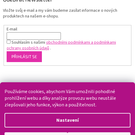
Vložte svůj e-mail a my vám budeme zasílat informace o nových
produktech na našem e-shopu.
E-mail
Souhlasím s našimi
obchodními podmínkami a podmínkami
ochrany osobních údajů
.
PŘIHLÁSIT SE
Shoptet.cz
Používáme cookies, abychom Vám umožnili pohodlné
prohlížení webu a díky analýze provozu webu neustále
zlepšovali jeho funkce, výkon a použitelnost.
Vytvořil Shoptet
Nastavení
Copyright 2026
Splaváček
. Všechna práva vyhrazena.
Upravit