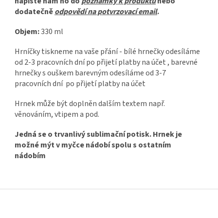
napište nám ho do
poznámky k produktu
nebo
dodatečně
odpovědí na potvrzovací email
.
Objem:
330 ml
Hrníčky tiskneme na vaše přání - bílé hrnečky odesíláme
od 2-3 pracovních dní po přijetí platby na účet , barevné
hrnečky s ouškem barevným odesíláme od 3-7
pracovních dní po přijetí platby na účet
Hrnek může být doplněn dalším textem např.
věnováním, vtipem a pod.
Jedná se o trvanlivý sublimační potisk. Hrnek je
možné mýt v myčce nádobí spolu s ostatním
nádobím
Z
á
p