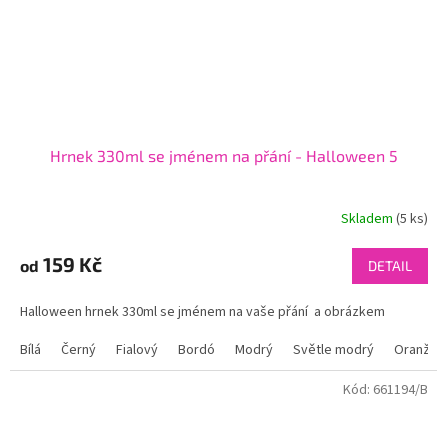
Hrnek 330ml se jménem na přání - Halloween 5
Skladem
(5 ks)
159 Kč
od
DETAIL
Halloween hrnek 330ml se jménem na vaše přání a obrázkem
Bílá
Černý
Fialový
Bordó
Modrý
Světle modrý
Oranžov
Kód:
661194/B