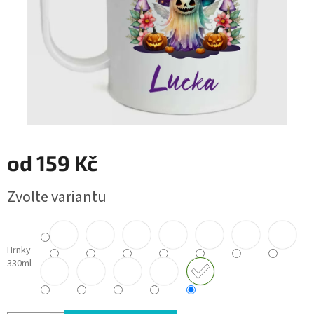
od
159 Kč
Měrná
Zvolte variantu
cena:
Hrnky
330ml