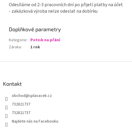
Odesíláme od 2-3 pracovních dní po přijetí platby na účet
- zakázková výroba nelze odeslat na dobírku
Doplňkové parametry
Kategorie
:
Potisk na přání
Záruka
:
1 rok
Z
á
p
a
Kontakt
t
obchod
@
splavacek.cz
í
732821737
732821737
Najdete nás na Facebooku