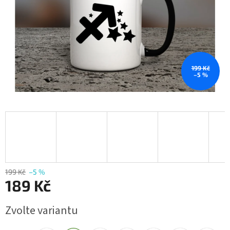
199 Kč
–5 %
199 Kč
–5 %
189 Kč
Měrná
Zvolte variantu
cena: