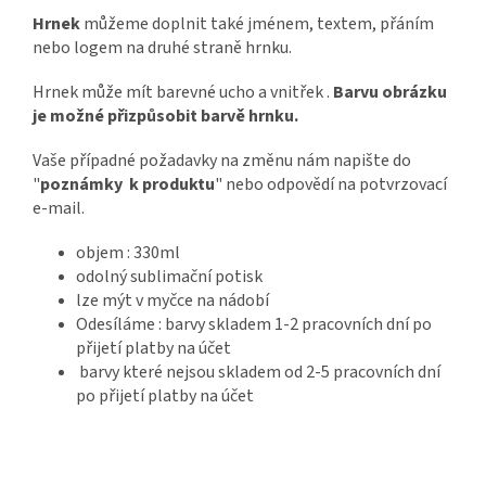
Hrnek
můžeme doplnit také jménem, textem, přáním
nebo logem na druhé straně hrnku.
Hrnek může mít barevné ucho a vnitřek .
Barvu obrázku
je možné přizpůsobit barvě hrnku.
Vaše případné požadavky na změnu nám napište do
"
poznámky k produktu
" nebo odpovědí na potvrzovací
e-mail.
objem : 330ml
odolný sublimační potisk
lze mýt v myčce na nádobí
Odesíláme : barvy skladem 1-2 pracovních dní po
přijetí platby na účet
barvy které nejsou skladem od 2-5 pracovních dní
po přijetí platby na účet