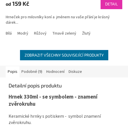
159 Kč
od
DETAIL
Hrneček pro milovníky koní a jménem na vaše přání je krásný
dárek...
Bílá
Modrý
Růžový
Tmavě zelený
Žlutý
ZOBRAZIT VŠECHNY SOUVISEJÍCÍ PRODUKTY
Popis
Podobné (9)
Hodnocení
Diskuze
Detailní popis produktu
Hrnek 330ml - se symbolem - znamení
zvěrokruhu
Keramické hrnky s potiskem - symbol znamení
zvěrokruhu.