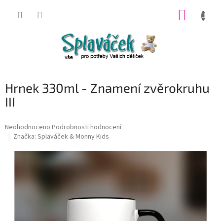
Přejít
NÁKUP
na
obsah
KOŠÍK
Hrnek 330ml - Znamení zvěrokruhu
III
Průměrné
Neohodnoceno
Podrobnosti hodnocení
hodnocení
Značka:
Splaváček & Monny Kids
produktu
je
0,0
z
5
hvězdiček.