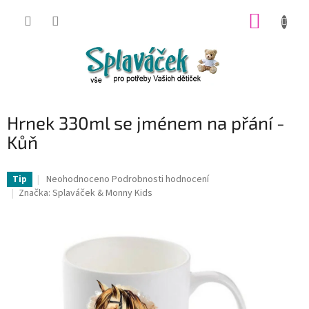
Přejít
NÁKUP
na
obsah
KOŠÍK
Hrnek 330ml se jménem na přání -
Kůň
Průměrné
Neohodnoceno
Podrobnosti hodnocení
Tip
hodnocení
Značka:
Splaváček & Monny Kids
produktu
je
0,0
z
5
hvězdiček.