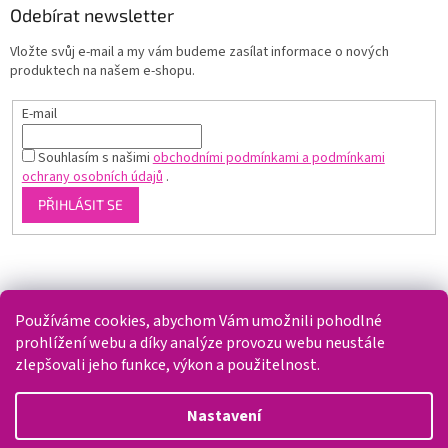
Odebírat newsletter
Vložte svůj e-mail a my vám budeme zasílat informace o nových
produktech na našem e-shopu.
E-mail
Souhlasím s našimi
obchodními podmínkami a podmínkami
ochrany osobních údajů
.
PŘIHLÁSIT SE
Shoptet.cz
Používáme cookies, abychom Vám umožnili pohodlné
prohlížení webu a díky analýze provozu webu neustále
zlepšovali jeho funkce, výkon a použitelnost.
Vytvořil Shoptet
Nastavení