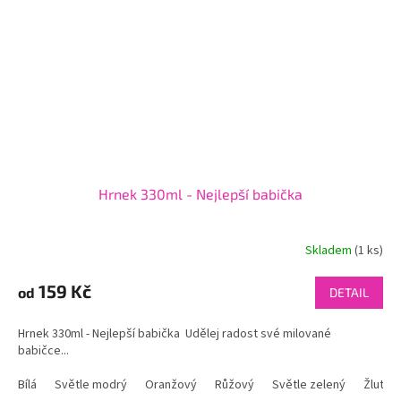
Hrnek 330ml - Nejlepší babička
Skladem
(1 ks)
159 Kč
od
DETAIL
Hrnek 330ml - Nejlepší babička Udělej radost své milované
babičce...
Bílá
Světle modrý
Oranžový
Růžový
Světle zelený
Žlutý