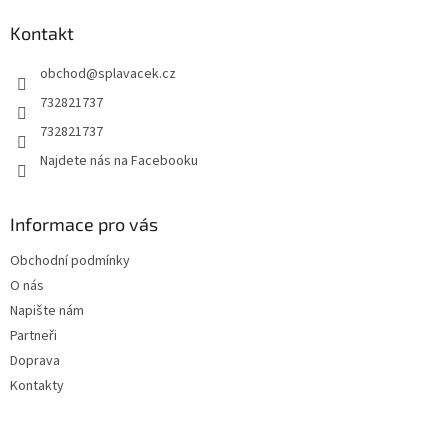
p
a
Kontakt
t
obchod
@
splavacek.cz
í
732821737
732821737
Najdete nás na Facebooku
Informace pro vás
Obchodní podmínky
O nás
Napište nám
Partneři
Doprava
Kontakty