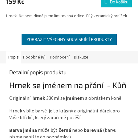
159 Kč
Do košíku
Hrnek Nejsem divná jsem limitovaná edice Bílý keramický hrníček
ZOBRAZIT VŠECHNY SOUVISEJÍCÍ PRODUKTY
Popis
Podobné (8)
Hodnocení
Diskuze
Detailní popis produktu
Hrnek se jménem na přání - Kůň
Originální
hrnek
330ml se
jménem
a obrázkem koně
Hrnek v bílé barvě je to krásný a originální dárek pro
Vaše blízké, který zaručeně potěší
Barva jména
může být
černá
nebo
barevná
(barvu
písma napište do poznámky )