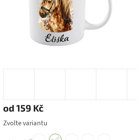
od
159 Kč
Měrná
Zvolte variantu
cena: