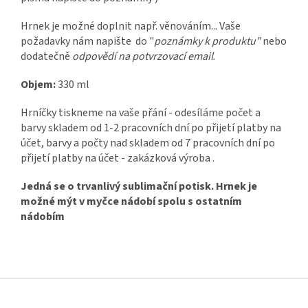
Hrnek je možné doplnit např. věnováním... Vaše
požadavky nám napište do "
poznámky k produktu"
nebo
dodatečně
odpovědí na potvrzovací email
.
Objem:
330 ml
Hrníčky tiskneme na vaše přání - odesíláme počet a
barvy skladem od 1-2 pracovních dní po přijetí platby na
účet, barvy a počty nad skladem od 7 pracovních dní po
přijetí platby na účet - zakázková výroba .
Jedná se o trvanlivý sublimační potisk. Hrnek je
možné mýt v myčce nádobí spolu s ostatním
nádobím
Z
á