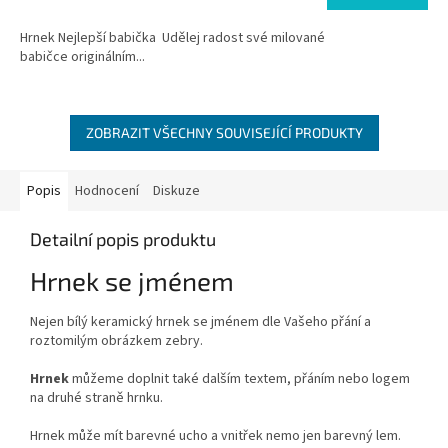
Hrnek Nejlepší babička Udělej radost své milované
babičce originálním...
ZOBRAZIT VŠECHNY SOUVISEJÍCÍ PRODUKTY
Popis
Hodnocení
Diskuze
Detailní popis produktu
Hrnek se jménem
Nejen bílý keramický hrnek se jménem dle Vašeho přání a
roztomilým obrázkem zebry.
Hrnek
můžeme doplnit také dalším textem, přáním nebo logem
na druhé straně hrnku.
Hrnek může mít barevné ucho a vnitřek nemo jen barevný lem.