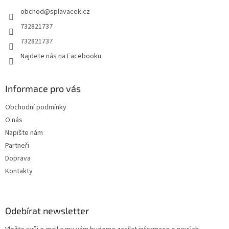
t
obchod
@
splavacek.cz
í
732821737
732821737
Najdete nás na Facebooku
Informace pro vás
Obchodní podmínky
O nás
Napište nám
Partneři
Doprava
Kontakty
Odebírat newsletter