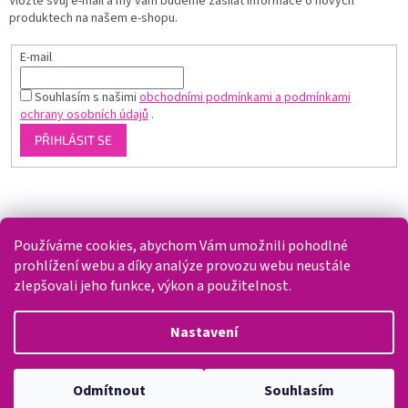
Vložte svůj e-mail a my vám budeme zasílat informace o nových
produktech na našem e-shopu.
E-mail
Souhlasím s našimi
obchodními podmínkami a podmínkami
ochrany osobních údajů
.
PŘIHLÁSIT SE
Shoptet.cz
Používáme cookies, abychom Vám umožnili pohodlné
prohlížení webu a díky analýze provozu webu neustále
zlepšovali jeho funkce, výkon a použitelnost.
Vytvořil Shoptet
Nastavení
Copyright 2026
Splaváček
. Všechna práva vyhrazena.
Upravit
Odmítnout
Souhlasím
nastavení cookies