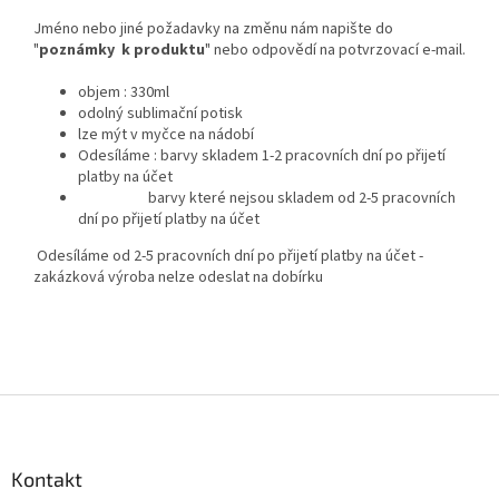
Jméno nebo jiné požadavky na změnu nám napište do
"
poznámky k produktu
" nebo odpovědí na potvrzovací e-mail.
objem : 330ml
odolný sublimační potisk
lze mýt v myčce na nádobí
Odesíláme : barvy skladem 1-2 pracovních dní po přijetí
platby na účet
barvy které nejsou skladem od 2-5 pracovních
dní po přijetí platby na účet
Odesíláme od 2-5 pracovních dní po přijetí platby na účet -
zakázková výroba nelze odeslat na dobírku
Z
á
p
a
Kontakt