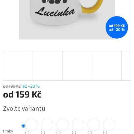
od 199 Kč
až –20 %
od 199 Kč
až –20 %
od
159 Kč
Měrná
Zvolte variantu
cena:
Hrnky