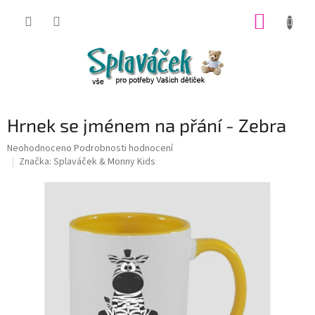
Přejít
NÁKUP
na
obsah
KOŠÍK
Hrnek se jménem na přání - Zebra
Průměrné
Neohodnoceno
Podrobnosti hodnocení
hodnocení
Značka:
Splaváček & Monny Kids
produktu
je
0,0
z
5
hvězdiček.