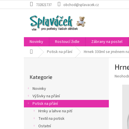
Přejít
732821737
obchod@splavacek.cz
na
obsah
Novinky
Rostoucí židle
Zábrany na postel
Domů
Potisk na přání
Hrnek 330ml se jménem na 
P
Hrn
o
Přeskočit
s
Průměr
Neohod
Kategorie
kategorie
t
hodnoce
r
produkt
Novinky
a
je
Výšivky na přání
0,0
n
z
Potisk na přání
n
5
í
Hrnky a lahve na pití
hvězdič
p
Textil na potisk
a
Ostatní