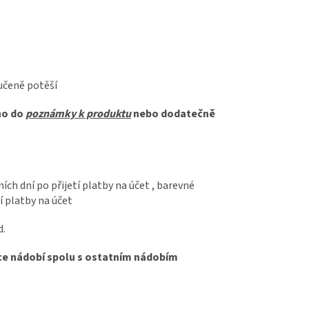
ručeně potěší
ho do
poznámky k produktu
nebo dodatečně
ch dní po přijetí platby na účet , barevné
í platby na účet
d.
čce nádobí spolu s ostatním nádobím