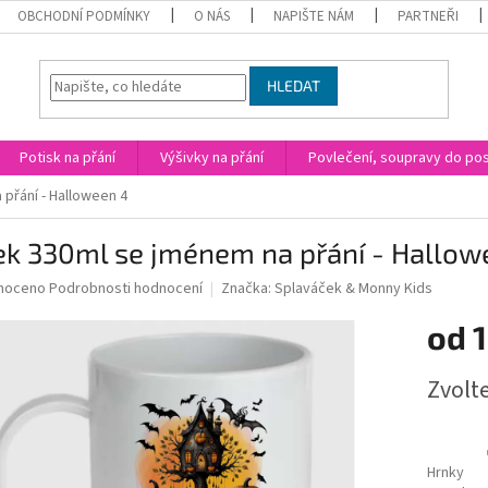
OBCHODNÍ PODMÍNKY
O NÁS
NAPIŠTE NÁM
PARTNEŘI
HLEDAT
Potisk na přání
Výšivky na přání
Povlečení, soupravy do post
přání - Halloween 4
ek 330ml se jménem na přání - Hallow
né
noceno
Podrobnosti hodnocení
Značka:
Splaváček & Monny Kids
ní
od
1
u
Měrná
Zvolt
cena:
ek.
Hrnky