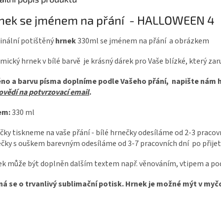
nek se jménem na přání - HALLOWEEN 4
inální potištěný
hrnek
330ml se jménem na přání a obrázkem
mický hrnek v bílé barvě je krásný dárek pro Vaše blízké, který za
no a barvu písma doplníme podle Vašeho přání, napište nám 
vědí na potvrzovací email
.
em:
330 ml
čky tiskneme na vaše přání - bílé hrnečky odesíláme od 2-3 pracovní
čky s ouškem barevným odesíláme od 3-7 pracovních dní po přijet
k může být doplněn dalším textem např. věnováním, vtipem a po
ná se o trvanlivý sublimační potisk. Hrnek je možné mýt v my