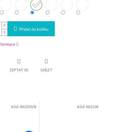
Přidat do košíku
informace
ZEPTAT SE
SDÍLET
Kód:
662030/B
Kód:
662108