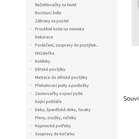
n
Nažehlovačky na textil
e
Rostoucí židle
l
Zábrany na postel
Proutěné koše na miminka
Dekorace
Povlečení, soupravy do postýlek...
Hnízdečka
Kolébky
Dětské postýlky
Matrace do dětské postýlky
Přebalovací pulty a podložky
Zavinovačky a spací pytle
Souvi
Kojící polštáře
Deky, španělské deky, fusaky
Pleny, osušky, ručníky
Kojenecké potřeby
Soupravy do kočárku