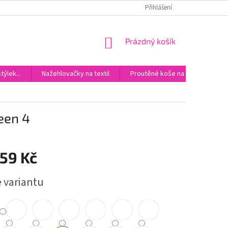
DOPRAVA
KONTAKTY
Přihlášení
NÁKUPNÍ
Prázdný košík
KOŠÍK
ýlek...
Nažehlovačky na textil
Proutěné koše na miminka
een 4
59 Kč
e variantu