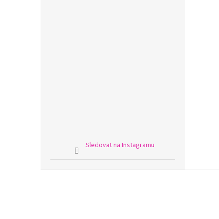
Sledovat na Instagramu
Z
á
p
a
t