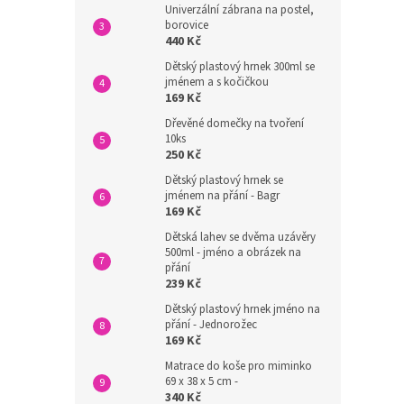
Univerzální zábrana na postel,
borovice
440 Kč
Dětský plastový hrnek 300ml se
jménem a s kočičkou
169 Kč
Dřevěné domečky na tvoření
10ks
250 Kč
Dětský plastový hrnek se
jménem na přání - Bagr
169 Kč
Dětská lahev se dvěma uzávěry
500ml - jméno a obrázek na
přání
239 Kč
Dětský plastový hrnek jméno na
přání - Jednorožec
169 Kč
Matrace do koše pro miminko
69 x 38 x 5 cm -
340 Kč