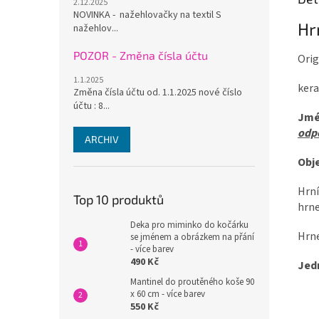
2.12.2025
NOVINKA - nažehlovačky na textil S
Hr
nažehlov...
POZOR - Změna čísla účtu
Orig
1.1.2025
kera
Změna čísla účtu od. 1.1.2025 nové číslo
účtu : 8...
Jmé
odpo
ARCHIV
Obj
Hrní
Top 10 produktů
hrne
Deka pro miminko do kočárku
Hrne
se jménem a obrázkem na přání
- více barev
490 Kč
Jed
Mantinel do proutěného koše 90
x 60 cm - více barev
550 Kč