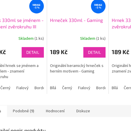
199 Kč
199 Kč
–5 %
–5 %
k 330ml se jménem -
Hrneček 330ml - Gaming
Hrnek 33
ní zvěrokruhu III
zvěrokruh
Skladem
(1 ks)
Skladem
(1 ks)
Kč
189 Kč
189 Kč
DETAIL
DETAIL
ální hrnek se jménem a
Originální keramický hrneček s
Originální
lem - znamení
herním motivem - Gaming
znamení z
kruhu
Černý
Fialový
Bordó
Bílá
Modrý
Černý
Světle modrý
Fialový
Bordó
Oranžový
Bílá
Modrý
Růžo
Čer
s
Podobné (9)
Hodnocení
Diskuze
ailní popis produktu