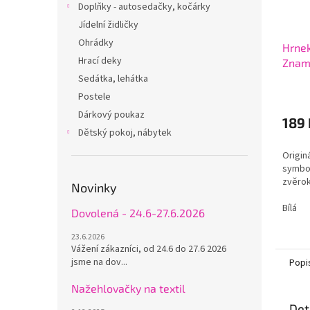
Doplňky - autosedačky, kočárky
Jídelní židličky
Ohrádky
Hrne
Hrací deky
Zname
Sedátka, lehátka
Postele
Dárkový poukaz
189 
Dětský pokoj, nábytek
Origin
symbo
zvěro
Novinky
Bílá
Dovolená - 24.6-27.6.2026
23.6.2026
Vážení zákazníci, od 24.6 do 27.6 2026
jsme na dov...
Popi
Nažehlovačky na textil
Det