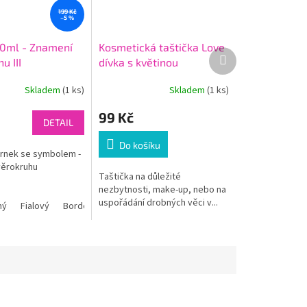
199 Kč
–5 %
0ml - Znamení
Kosmetická taštička Love
Další
u III
dívka s květinou
produkt
Skladem
(1 ks)
Skladem
(1 ks)
99 Kč
DETAIL
Do košíku
 hrnek se symbolem -
věrokruhu
Taštička na důležité
nezbytnosti, make-up, nebo na
uspořádání drobných věci v...
vý
ný
Světle modrý
Světle zelený
Fialový
Bordó
Oranžový
Tmavě zelený
Modrý
Růžový
Světle modrý
Žlutý
Světle zelený
Červený
Oranžový
Tmavě zelený
Růžový