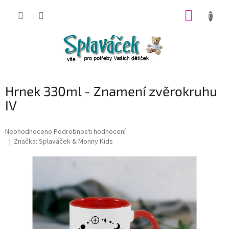
Přejít
NÁKUP
na
obsah
KOŠÍK
Hrnek 330ml - Znamení zvěrokruhu
IV
Průměrné
Neohodnoceno
Podrobnosti hodnocení
hodnocení
Značka:
Splaváček & Monny Kids
produktu
je
0,0
z
5
hvězdiček.