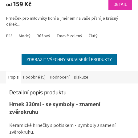
159 Kč
od
DETAIL
Hrneček pro milovníky koní a jménem na vaše přání je krásný
dárek...
Bílá
Modrý
Růžový
Tmavě zelený
Žlutý
ZOBRAZIT VŠECHNY SOUVISEJÍCÍ PRODUKTY
Popis
Podobné (9)
Hodnocení
Diskuze
Detailní popis produktu
Hrnek 330ml - se symboly - znamení
zvěrokruhu
Keramické hrnečky s potiskem - symboly znamení
zvěrokruhu.