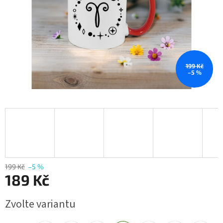
199 Kč
–5 %
199 Kč
–5 %
189 Kč
Měrná
Zvolte variantu
cena: