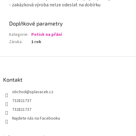
- zakázková výroba nelze odeslat na dobírku
Doplňkové parametry
Kategorie
:
Potisk na přání
Záruka
:
1 rok
Z
á
p
a
Kontakt
t
obchod
@
splavacek.cz
í
732821737
732821737
Najdete nás na Facebooku