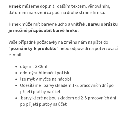
Hrnek
můžeme doplnit dalším textem, věnováním,
datumem narození ca pod. na druhé straně hrnku.
Hrnek může mít barevné ucho a vnitřek .
Barvu obrázku
je možné přizpůsobit barvě hrnku.
Vaše případné požadavky na změnu nám napište do
"
poznámky k produktu
" nebo odpovědí na potvrzovací
e-mail.
objem : 330ml
odolný sublimační potisk
lze mýt v myčce na nádobí
Odesíláme : barvy skladem 1-2 pracovních dní po
přijetí platby na účet
barvy které nejsou skladem od 2-5 pracovních dní
po přijetí platby na účet