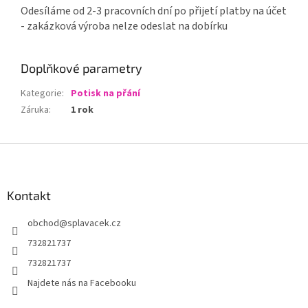
Odesíláme od 2-3 pracovních dní po přijetí platby na účet
- zakázková výroba nelze odeslat na dobírku
Doplňkové parametry
Kategorie
:
Potisk na přání
Záruka
:
1 rok
Z
á
p
a
Kontakt
t
obchod
@
splavacek.cz
í
732821737
732821737
Najdete nás na Facebooku