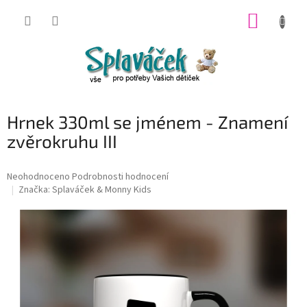
Přejít
NÁKUP
na
obsah
KOŠÍK
Hrnek 330ml se jménem - Znamení
zvěrokruhu III
Průměrné
Neohodnoceno
Podrobnosti hodnocení
hodnocení
Značka:
Splaváček & Monny Kids
produktu
je
0,0
z
5
hvězdiček.