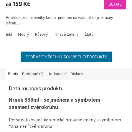
159 Kč
od
DETAIL
Hrneček pro milovníky koní a jménem na vaše přání je krásný
dárek...
Bílá
Modrý
Růžový
Tmavě zelený
Žlutý
ZOBRAZIT VŠECHNY SOUVISEJÍCÍ PRODUKTY
Popis
Podobné (9)
Hodnocení
Diskuze
Detailní popis produktu
Hrnek 330ml - se jménem a symbolem -
znamení zvěrokruhu
Personalizované keramické hrnky se jmény a symbolem
"znamení zvěrokruhu".