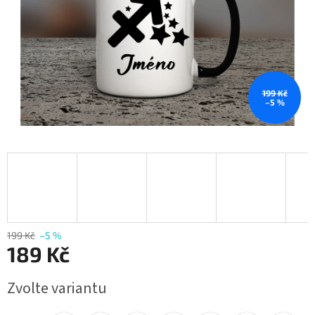
199 Kč
–5 %
199 Kč
–5 %
189 Kč
Měrná
Zvolte variantu
cena: