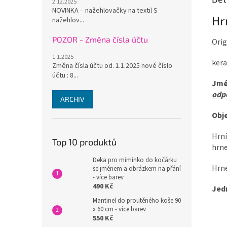
2.12.2025
NOVINKA - nažehlovačky na textil S
Hr
nažehlov...
POZOR - Změna čísla účtu
Orig
1.1.2025
kera
Změna čísla účtu od. 1.1.2025 nové číslo
účtu : 8...
Jmé
odpo
ARCHIV
Obj
Hrní
Top 10 produktů
hrne
Deka pro miminko do kočárku
Hrne
se jménem a obrázkem na přání
- více barev
490 Kč
Jed
Mantinel do proutěného koše 90
x 60 cm - více barev
550 Kč