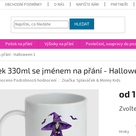
OBCHODNÍ PODMÍNKY
O NÁS
NAPIŠTE NÁM
PARTNEŘI
HLEDAT
Potisk na přání
Výšivky na přání
Povlečení, soupravy do post
přání - Halloween 1
ek 330ml se jménem na přání - Hallow
né
noceno
Podrobnosti hodnocení
Značka:
Splaváček & Monny Kids
ní
od
1
u
Měrná
Zvolt
cena:
ek.
Hrnky