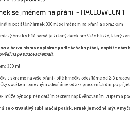
nek se jménem na přání - HALLOWEEN 1
inální potištěný
hrnek
330ml se jménem na přání a obrázkem
mický hrnek v bílé barvě je krásný dárek pro Vaše blízké, který za
no a barvu písma doplníme podle Vašeho přání, napište nám 
vědí na potvrzovací email
.
em:
330 ml
čky tiskneme na vaše přání - bílé hrnečky odesíláme od 2-3 pracovní
čky s ouškem barevným odesíláme od 3-7 pracovních dní po přijet
k může být doplněn dalším textem např. věnováním, vtipem a po
ná se o trvanlivý sublimační potisk. Hrnek je možné mýt v my