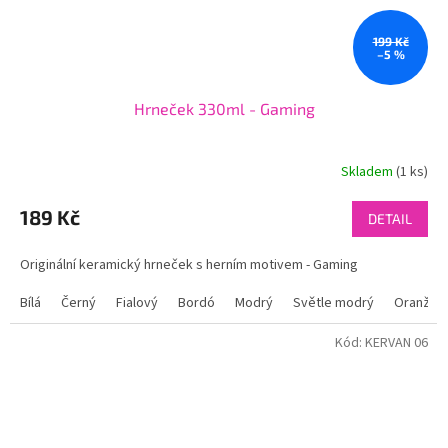
199 Kč
–5 %
Hrneček 330ml - Gaming
Skladem
(1 ks)
189 Kč
DETAIL
Originální keramický hrneček s herním motivem - Gaming
Bílá
Černý
Fialový
Bordó
Modrý
Světle modrý
Oranžov
Kód:
KERVAN 06