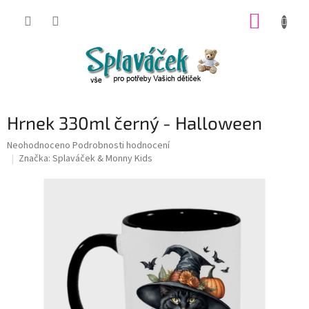
Přejít
NÁKUP
na
obsah
KOŠÍK
Hrnek 330ml černý - Halloween
Průměrné
Neohodnoceno
Podrobnosti hodnocení
hodnocení
Značka:
Splaváček & Monny Kids
produktu
je
0,0
z
5
hvězdiček.