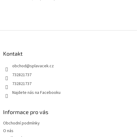
Z
á
p
a
Kontakt
t
obchod
@
splavacek.cz
í
732821737
732821737
Najdete nás na Facebooku
Informace pro vás
Obchodní podmínky
O nás