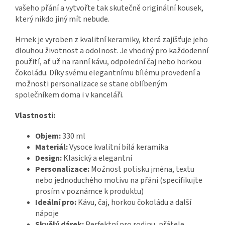
vašeho přání a vytvořte tak skutečně originální kousek,
který nikdo jiný mít nebude.
Hrnek je vyroben z kvalitní keramiky, která zajišťuje jeho
dlouhou životnost a odolnost. Je vhodný pro každodenní
použití, ať už na ranní kávu, odpolední čaj nebo horkou
čokoládu. Díky svému elegantnímu bílému provedení a
možnosti personalizace se stane oblíbeným
společníkem doma i v kanceláři.
Vlastnosti:
Objem:
330 ml
Materiál:
Vysoce kvalitní bílá keramika
Design:
Klasický a elegantní
Personalizace:
Možnost potisku jména, textu
nebo jednoduchého motivu na přání (specifikujte
prosím v poznámce k produktu)
Ideální pro:
Kávu, čaj, horkou čokoládu a další
nápoje
Skvělý dárek:
Perfektní pro rodinu, přátele,