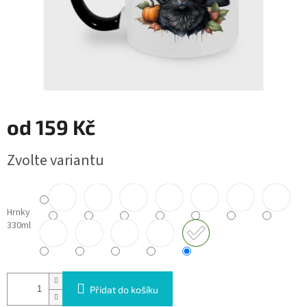
od
159 Kč
Měrná
Zvolte variantu
cena:
Hrnky
330ml
Přidat do košíku