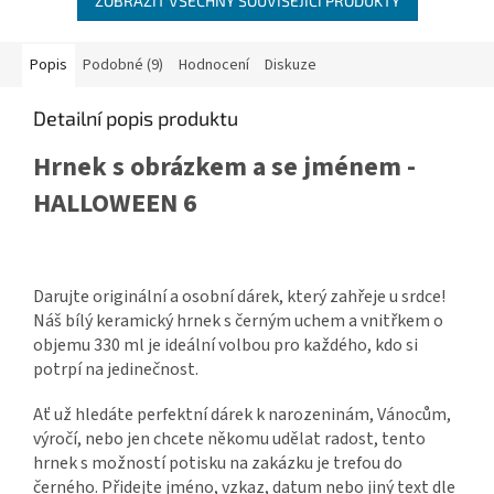
ZOBRAZIT VŠECHNY SOUVISEJÍCÍ PRODUKTY
Popis
Podobné (9)
Hodnocení
Diskuze
Detailní popis produktu
Hrnek s obrázkem a se jménem -
HALLOWEEN 6
Darujte originální a osobní dárek, který zahřeje u srdce!
Náš bílý keramický hrnek s černým uchem a vnitřkem o
objemu 330 ml je ideální volbou pro každého, kdo si
potrpí na jedinečnost.
Ať už hledáte perfektní dárek k narozeninám, Vánocům,
výročí, nebo jen chcete někomu udělat radost, tento
hrnek s možností potisku na zakázku je trefou do
černého. Přidejte jméno, vzkaz, datum nebo jiný text dle