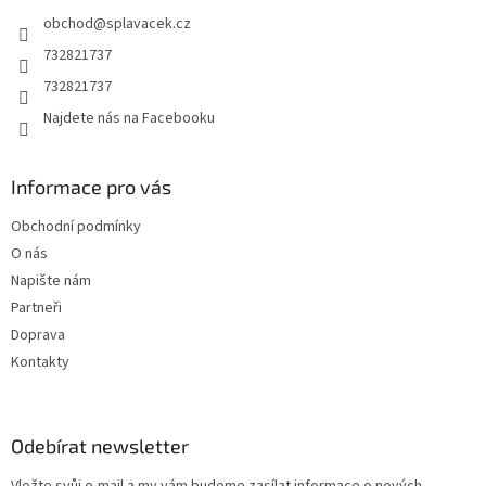
t
obchod
@
splavacek.cz
í
732821737
732821737
Najdete nás na Facebooku
Informace pro vás
Obchodní podmínky
O nás
Napište nám
Partneři
Doprava
Kontakty
Odebírat newsletter
Vložte svůj e-mail a my vám budeme zasílat informace o nových