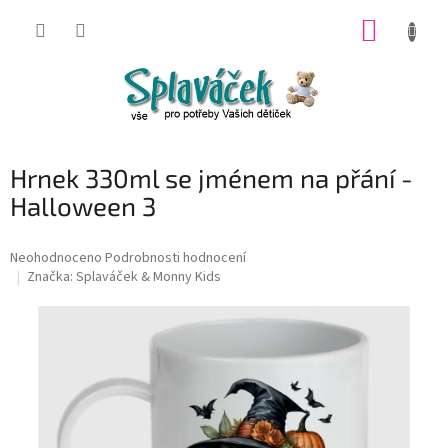
Přejít
NÁKUP
na
obsah
KOŠÍK
Hrnek 330ml se jménem na přání -
Halloween 3
Průměrné
Neohodnoceno
Podrobnosti hodnocení
hodnocení
Značka:
Splaváček & Monny Kids
produktu
je
0,0
z
5
hvězdiček.