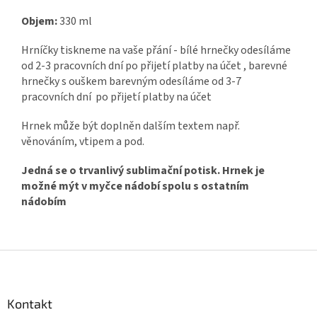
Objem:
330 ml
Hrníčky tiskneme na vaše přání - bílé hrnečky odesíláme
od 2-3 pracovních dní po přijetí platby na účet , barevné
hrnečky s ouškem barevným odesíláme od 3-7
pracovních dní po přijetí platby na účet
Hrnek může být doplněn dalším textem např.
věnováním, vtipem a pod.
Jedná se o trvanlivý sublimační potisk. Hrnek je
možné mýt v myčce nádobí spolu s ostatním
nádobím
Z
á
p
a
Kontakt