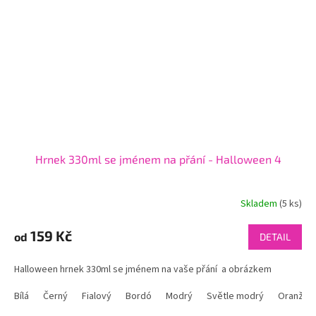
Hrnek 330ml se jménem na přání - Halloween 4
Skladem
(5 ks)
159 Kč
od
DETAIL
Halloween hrnek 330ml se jménem na vaše přání a obrázkem
Bílá
Černý
Fialový
Bordó
Modrý
Světle modrý
Oranžov