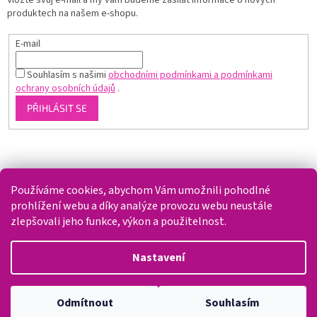
produktech na našem e-shopu.
E-mail
Souhlasím s našimi
obchodními podmínkami a podmínkami
ochrany osobních údajů
.
PŘIHLÁSIT SE
Shoptet.cz
Používáme cookies, abychom Vám umožnili pohodlné
prohlížení webu a díky analýze provozu webu neustále
zlepšovali jeho funkce, výkon a použitelnost.
Vytvořil Shoptet
Nastavení
Copyright 2026
Splaváček
. Všechna práva vyhrazena.
Upravit
Odmítnout
Souhlasím
nastavení cookies