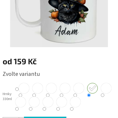
od
159 Kč
Měrná
Zvolte variantu
cena:
Hrnky
330ml