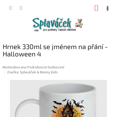
Přejít
NÁKUP
na
obsah
KOŠÍK
Hrnek 330ml se jménem na přání -
Halloween 4
Průměrné
Neohodnoceno
Podrobnosti hodnocení
hodnocení
Značka:
Splaváček & Monny Kids
produktu
je
0,0
z
5
hvězdiček.