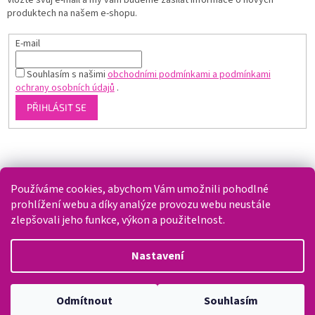
produktech na našem e-shopu.
E-mail
Souhlasím s našimi
obchodními podmínkami a podmínkami
ochrany osobních údajů
.
PŘIHLÁSIT SE
Shoptet.cz
Používáme cookies, abychom Vám umožnili pohodlné
prohlížení webu a díky analýze provozu webu neustále
zlepšovali jeho funkce, výkon a použitelnost.
Vytvořil Shoptet
Nastavení
Copyright 2026
Splaváček
. Všechna práva vyhrazena.
Upravit
Odmítnout
Souhlasím
nastavení cookies