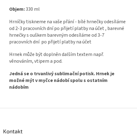
Objem:
330 ml
Hrníčky tiskneme na vaše přání - bílé hrnečky odesíláme
od 2-3 pracovních dní po přijetí platby na účet , barevné
hrnečky s ouškem barevným odesíláme od 3-7
pracovních dní po přijetí platby na účet
Hrnek může být doplněn dalším textem např.
věnováním, vtipem a pod.
Jedná se o trvanlivý sublimační potisk. Hrnek je
možné mýt v myčce nádobí spolu s ostatním
nádobím
Z
á
p
a
Kontakt