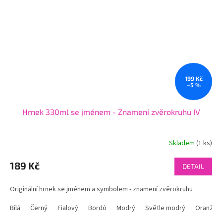
199 Kč
–5 %
Hrnek 330ml se jménem - Znamení zvěrokruhu IV
Skladem
(1 ks)
189 Kč
DETAIL
Originální hrnek se jménem a symbolem - znamení zvěrokruhu
Bílá
Černý
Fialový
Bordó
Modrý
Světle modrý
Oranžov