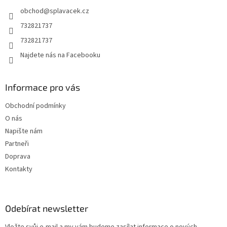
t
obchod
@
splavacek.cz
í
732821737
732821737
Najdete nás na Facebooku
Informace pro vás
Obchodní podmínky
O nás
Napište nám
Partneři
Doprava
Kontakty
Odebírat newsletter
Vložte svůj e-mail a my vám budeme zasílat informace o nových