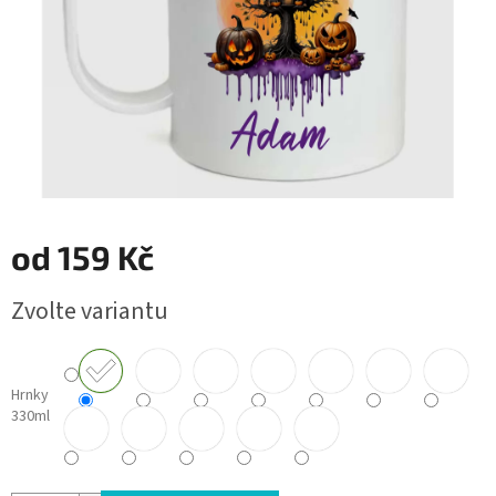
od
159 Kč
Měrná
Zvolte variantu
cena:
Hrnky
330ml