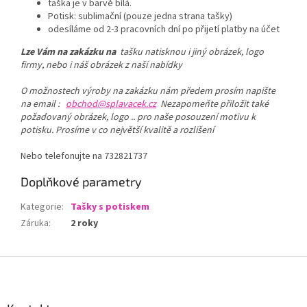
taška je v barvě bílá.
Potisk: sublimační (pouze jedna strana tašky)
odesíláme od 2-3 pracovních dní po přijetí platby na účet
Lze Vám na zakázku na
tašku natisknou i jiný obrázek, logo
firmy, nebo i náš obrázek z naší nabídky
O možnostech výroby na zakázku nám předem prosím napište
na email :
obchod@splavacek.cz
Nezapomeňte přiložit také
požadovaný obrázek, logo .. pro naše posouzení motivu k
potisku. Prosíme v co největší kvalitě a rozlišení
Nebo telefonujte na 732821737
Doplňkové parametry
Kategorie
:
Tašky s potiskem
Záruka
:
2 roky
Z
á
p