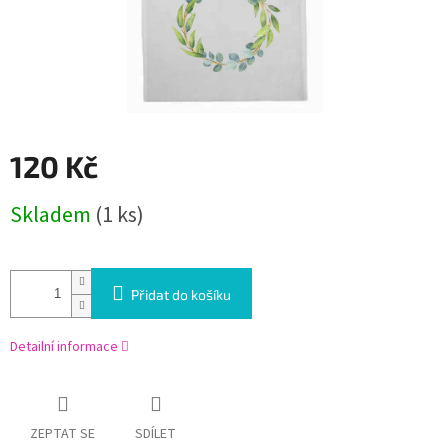
120 Kč
Měrná
Skladem
(1 ks)
cena:
Přidat do košíku
Detailní informace
ZEPTAT SE
SDÍLET