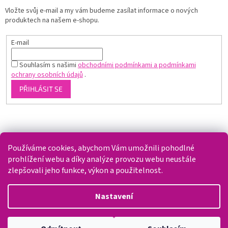
Vložte svůj e-mail a my vám budeme zasílat informace o nových
produktech na našem e-shopu.
E-mail
Souhlasím s našimi
obchodními podmínkami a podmínkami
ochrany osobních údajů
.
PŘIHLÁSIT SE
Shoptet.cz
Používáme cookies, abychom Vám umožnili pohodlné
prohlížení webu a díky analýze provozu webu neustále
zlepšovali jeho funkce, výkon a použitelnost.
Vytvořil Shoptet
Nastavení
Copyright 2026
Splaváček
. Všechna práva vyhrazena.
Upravit