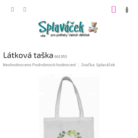
Přejít
NÁKUP
na
obsah
KOŠÍK
Látková taška
661955
Průměrné
Neohodnoceno
Podrobnosti hodnocení
Značka:
Splaváček
hodnocení
produktu
je
0,0
z
5
hvězdiček.