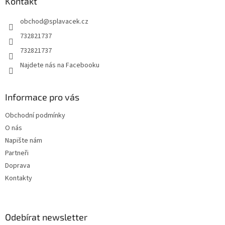
a
Kontakt
t
obchod
@
splavacek.cz
í
732821737
732821737
Najdete nás na Facebooku
Informace pro vás
Obchodní podmínky
O nás
Napište nám
Partneři
Doprava
Kontakty
Odebírat newsletter