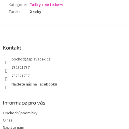
Kategorie
:
Tašky s potiskem
Záruka
:
2 roky
Z
á
p
a
Kontakt
t
obchod
@
splavacek.cz
í
732821737
732821737
Najdete nás na Facebooku
Informace pro vás
Obchodní podmínky
O nás
Napište nám