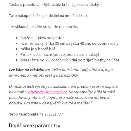
Taška s poselstvím Být takhle krásná je sakra těžký
Tato nákupní taška je ideální na menší nákup.
Je skladná, skvěle se vejde do kabelky.
Složení: 100% polyester
rozměr tašky: šířka 35 cm x výška 40 cm, se dvěma uchy
taška je v barvě bílá.
Potisk: sublimační (pouze jedna strana tašky)
odesíláme od 2-3 pracovních dní po přijetí platby na účet
Lze Vám na zakázku na
tašku natisknou i jiný obrázek, logo
firmy, nebo i náš obrázek z naší nabídky
O možnostech výroby na zakázku nám předem prosím napište
na email :
obchod@splavacek.cz
Nezapomeňte přiložit také
požadovaný obrázek, logo .. pro naše posouzení motivu k
potisku. Prosíme v co největší kvalitě a rozlišení
Nebo telefonujte na 732821737
Doplňkové parametry