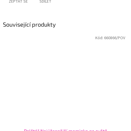
ZEPTAT SE
SDÍLET
Související produkty
Kód:
660866/POV
Polštář Nejúžasnější maminka na světě