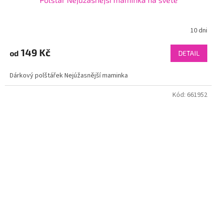
10 dni
149 Kč
od
DETAIL
Dárkový polštářek Nejúžasnější maminka
Kód:
661952