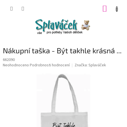
Přejít
NÁKUP
na
obsah
KOŠÍK
Nákupní taška - Být takhle krásná ...
662090
Průměrné
Neohodnoceno
Podrobnosti hodnocení
Značka:
Splaváček
hodnocení
produktu
je
0,0
z
5
hvězdiček.