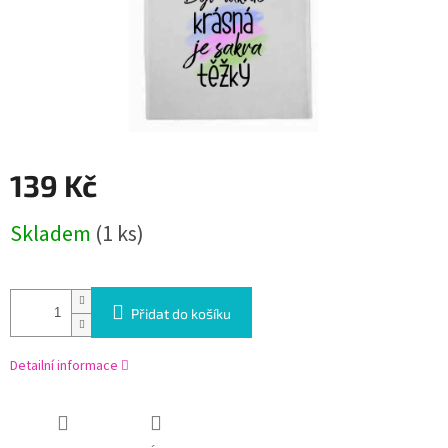
139 Kč
Měrná
Skladem
(1 ks)
cena:
Přidat do košíku
Detailní informace