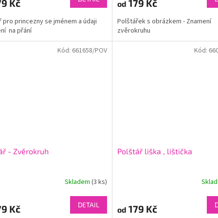
9 Kč
179 Kč
od
ř pro princezny se jménem a údaji
Polštářek s obrázkem - Znamení
ení na přání
zvěrokruhu
Kód:
661658/POV
Kód:
66
ář - Zvěrokruh
Polštář liška , lištička
Skladem
(3 ks)
Skla
DETAIL
9 Kč
179 Kč
od