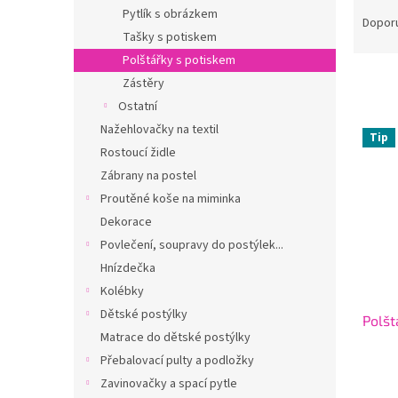
Ř
n
Pytlík s obrázkem
a
e
Dopor
Tašky s potiskem
z
l
e
Polštářky s potiskem
n
Zástěry
í
Ostatní
p
V
Nažehlovačky na textil
r
Tip
ý
Rostoucí židle
o
p
Zábrany na postel
d
i
u
Proutěné koše na miminka
s
k
Dekorace
p
t
r
Povlečení, soupravy do postýlek...
ů
o
Hnízdečka
d
Kolébky
u
Dětské postýlky
Polšt
k
Matrace do dětské postýlky
t
Přebalovací pulty a podložky
ů
Zavinovačky a spací pytle