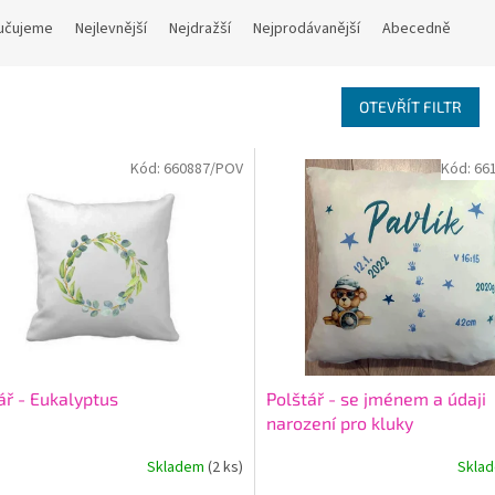
učujeme
Nejlevnější
Nejdražší
Nejprodávanější
Abecedně
OTEVŘÍT FILTR
Kód:
660887/POV
Kód:
66
ář - Eukalyptus
Polštář - se jménem a údaji
narození pro kluky
Skladem
(2 ks)
Skla