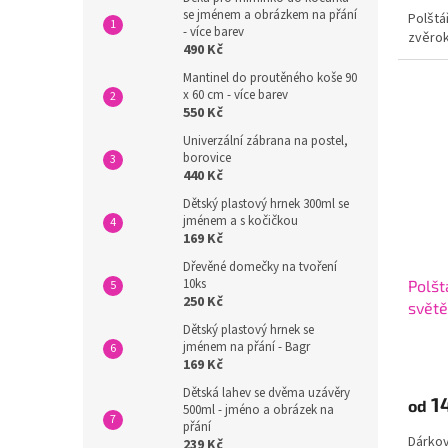
se jménem a obrázkem na přání
Polštá
- více barev
zvěro
490 Kč
Mantinel do proutěného koše 90
x 60 cm - více barev
550 Kč
Univerzální zábrana na postel,
borovice
440 Kč
Dětský plastový hrnek 300ml se
jménem a s kočičkou
169 Kč
Dřevěné domečky na tvoření
10ks
Polšt
250 Kč
světě
Dětský plastový hrnek se
jménem na přání - Bagr
169 Kč
Dětská lahev se dvěma uzávěry
1
od
500ml - jméno a obrázek na
přání
Dárkov
239 Kč