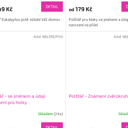
DETAIL
49 Kč
179 Kč
od
ř Eukalyptus jistě zútulní Váš domov
Polštář pro kluky se jménem a údaj
narození na přání
Kód:
661393/POV
Kód:
66
ář - se jménem a údaji
Polštář - Znamení zvěrokru
ení pro holky
Skladem
(2 ks)
Skla
DETAIL