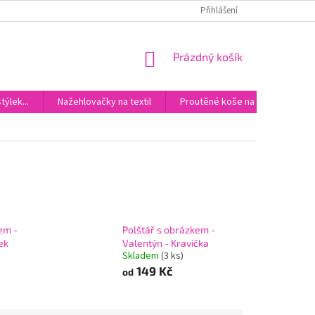
DOPRAVA
KONTAKTY
Přihlášení
NÁKUPNÍ
Prázdný košík
KOŠÍK
ýlek...
Nažehlovačky na textil
Proutěné koše na miminka
em -
Polštář s obrázkem -
ek
Valentýn - Kravička
Skladem
(3 ks)
149 Kč
od