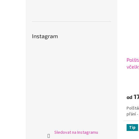
Instagram
Polšt
včelk
17
od
Polštá
přání 
Tip
Sledovat na Instagramu