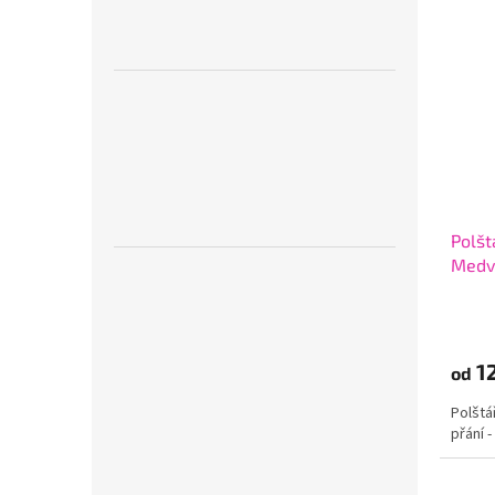
Polšt
Medv
1
od
Polštá
přání 