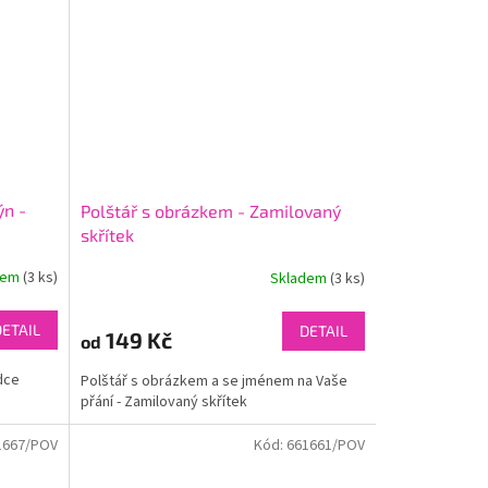
ýn -
Polštář s obrázkem - Zamilovaný
skřítek
dem
(3 ks)
Skladem
(3 ks)
DETAIL
DETAIL
149 Kč
od
rdce
Polštář s obrázkem a se jménem na Vaše
přání - Zamilovaný skřítek
1667/POV
Kód:
661661/POV