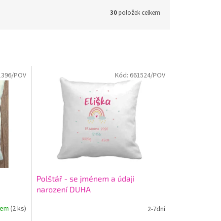
30
položek celkem
1396/POV
Kód:
661524/POV
Polštář - se jménem a údaji
narození DUHA
dem
(2 ks)
2-7dní