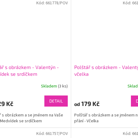
Kód:
661778/POV
Kód:
66
ář s obrázkem - Valentýn -
Polštář s obrázkem - Valent
ídek se srdíčkem
včelka
Skladem
(3 ks)
Skla
DETAIL
29 Kč
179 Kč
od
ř s obrázkem a se jménem na Vaše
Polštář s obrázkem a se jménem n
- Medvídek se srdíčkem
přání - Včelka
Kód:
661757/POV
Kód:
66