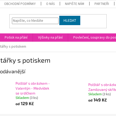
OBCHODNÍ PODMÍNKY
O NÁS
NAPIŠTE NÁM
PARTNEŘI
HLEDAT
Potisk na přání
Výšivky na přání
Povlečení, soupravy do post
tářky s potiskem
tářky s potiskem
odávanější
Polštář s obrázkem -
Polštář s obrázk
Valentýn - Medvídek
Zamilovaný skřít
se srdíčkem
Skladem
(3 ks)
Skladem
(3 ks)
149 Kč
od
129 Kč
od