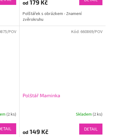
179 Kč
od
Polštářek s obrázkem - Znamení
zvěrokruhu
0875/POV
Kód:
660869/POV
Polštář Maminka
dem
(2 ks)
Skladem
(2 ks)
DETAIL
DETAIL
149 Kč
od