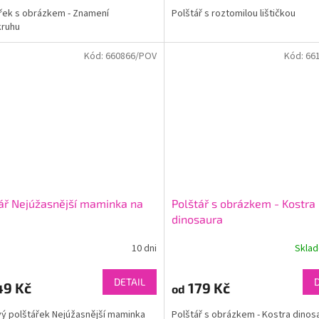
řek s obrázkem - Znamení
Polštář s roztomilou lištičkou
kruhu
Kód:
660866/POV
Kód:
66
ář Nejúžasnější maminka na
Polštář s obrázkem - Kostra
dinosaura
10 dni
Skla
DETAIL
49 Kč
179 Kč
od
ý polštářek Nejúžasnější maminka
Polštář s obrázkem - Kostra dino