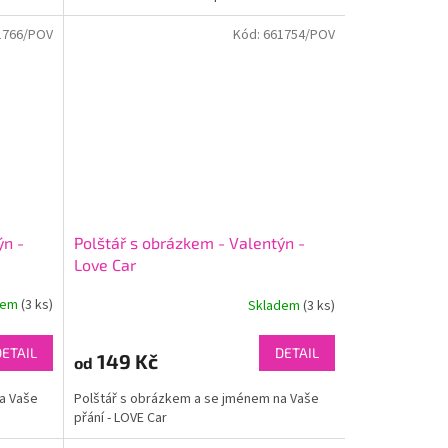
1766/POV
Kód:
661754/POV
ýn -
Polštář s obrázkem - Valentýn -
Love Car
dem
(3 ks)
Skladem
(3 ks)
DETAIL
DETAIL
149 Kč
od
a Vaše
Polštář s obrázkem a se jménem na Vaše
přání - LOVE Car