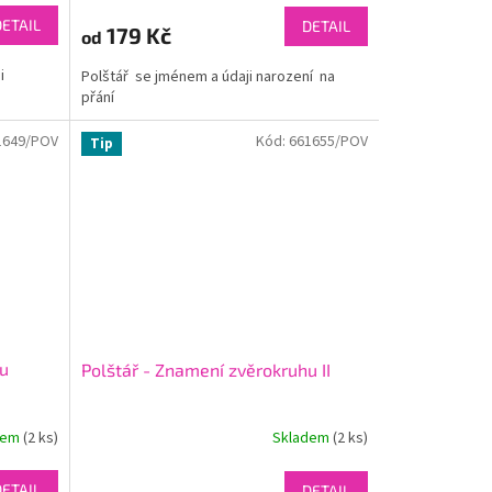
DETAIL
DETAIL
179 Kč
od
i
Polštář se jménem a údaji narození na
přání
1649/POV
Kód:
661655/POV
Tip
hu
Polštář - Znamení zvěrokruhu II
dem
(2 ks)
Skladem
(2 ks)
DETAIL
DETAIL