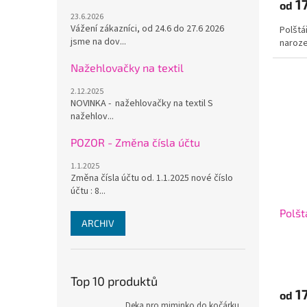
17
od
23.6.2026
Vážení zákazníci, od 24.6 do 27.6 2026
Polštá
jsme na dov...
naroz
Nažehlovačky na textil
2.12.2025
NOVINKA - nažehlovačky na textil S
nažehlov...
POZOR - Změna čísla účtu
1.1.2025
Změna čísla účtu od. 1.1.2025 nové číslo
účtu : 8...
Polšt
ARCHIV
Top 10 produktů
17
od
Deka pro miminko do kočárku