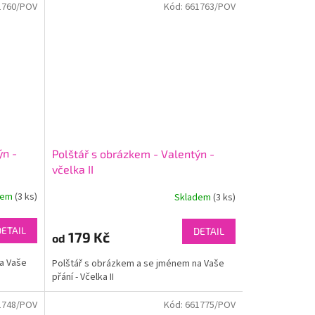
1760/POV
Kód:
661763/POV
ýn -
Polštář s obrázkem - Valentýn -
včelka II
dem
(3 ks)
Skladem
(3 ks)
DETAIL
DETAIL
179 Kč
od
a Vaše
Polštář s obrázkem a se jménem na Vaše
přání - Včelka II
1748/POV
Kód:
661775/POV