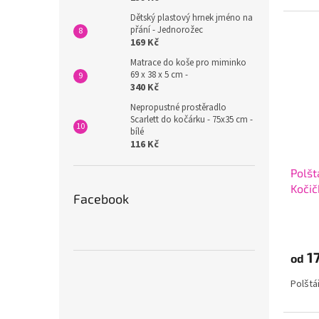
Dětský plastový hrnek jméno na
přání - Jednorožec
169 Kč
Matrace do koše pro miminko
69 x 38 x 5 cm -
340 Kč
Nepropustné prostěradlo
Scarlett do kočárku - 75x35 cm -
bílé
116 Kč
Polšt
Kočič
Facebook
17
od
Polštá