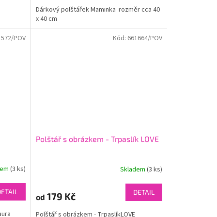
Dárkový polštářek Maminka rozměr cca 40
x 40 cm
1572/POV
Kód:
661664/POV
Polštář s obrázkem - Trpaslík LOVE
dem
(3 ks)
Skladem
(3 ks)
DETAIL
DETAIL
179 Kč
od
saura
Polštář s obrázkem - TrpaslíkLOVE