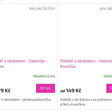
Kód:
661751/POV
Kód:
66
ář s obrázkem - Valentýn -
Polštář s obrázkem - Valent
ka
Kravička
Skladem
(2 ks)
Skla
DETAIL
9 Kč
149 Kč
od
ř s obrázkem - zamilovaná kočička
Polštář s obrázkem a se jménem n
přání s kravičkou