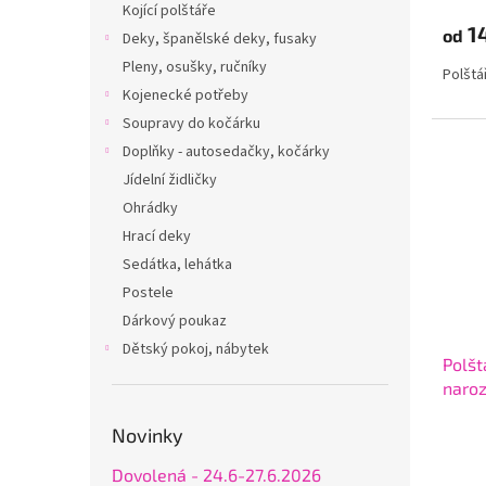
Kojící polštáře
1
od
Deky, španělské deky, fusaky
Pleny, osušky, ručníky
Polštá
Kojenecké potřeby
Soupravy do kočárku
Doplňky - autosedačky, kočárky
Jídelní židličky
Ohrádky
Hrací deky
Sedátka, lehátka
Postele
Dárkový poukaz
Dětský pokoj, nábytek
Polšt
naroz
Novinky
Dovolená - 24.6-27.6.2026