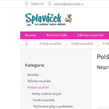
Přejít
732821737
obchod@splavacek.cz
na
obsah
Novinky
Rostoucí židle
Zábrany na postel
Domů
Potisk na přání
Textil na potisk
Polš
P
Polš
o
Přeskočit
s
Kategorie
kategorie
Nejpr
t
r
Novinky
a
Výšivky na přání
n
Potisk na přání
n
í
Hrnky a lahve na pití
p
Textil na potisk
a
Plyšové hračky s potiskem