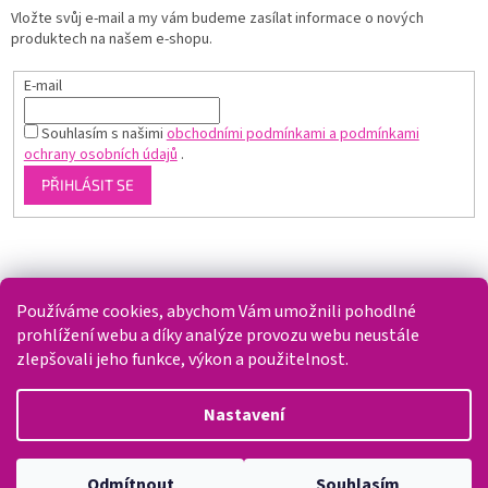
Vložte svůj e-mail a my vám budeme zasílat informace o nových
produktech na našem e-shopu.
E-mail
Souhlasím s našimi
obchodními podmínkami a podmínkami
ochrany osobních údajů
.
PŘIHLÁSIT SE
Shoptet.cz
Používáme cookies, abychom Vám umožnili pohodlné
prohlížení webu a díky analýze provozu webu neustále
zlepšovali jeho funkce, výkon a použitelnost.
Vytvořil Shoptet
Nastavení
Copyright 2026
Splaváček
. Všechna práva vyhrazena.
Upravit
Odmítnout
Souhlasím
nastavení cookies