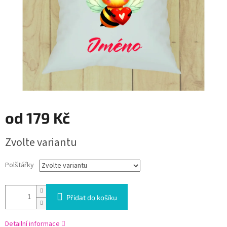
od
179 Kč
Měrná
Zvolte variantu
cena:
Polštářky
Přidat do košíku
Detailní informace