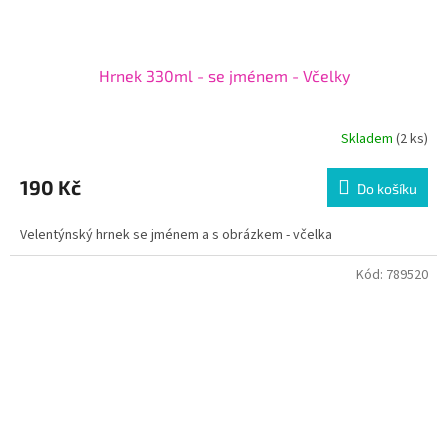
Hrnek 330ml - se jménem - Včelky
Skladem
(2 ks)
190 Kč
Do košíku
Velentýnský hrnek se jménem a s obrázkem - včelka
Kód:
789520