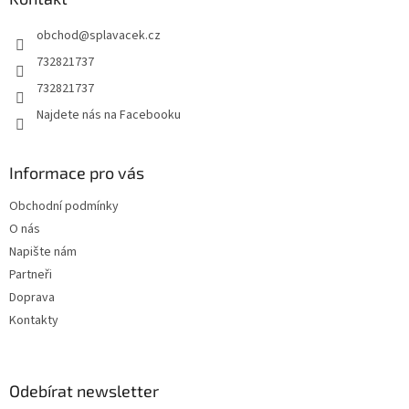
t
obchod
@
splavacek.cz
í
732821737
732821737
Najdete nás na Facebooku
Informace pro vás
Obchodní podmínky
O nás
Napište nám
Partneři
Doprava
Kontakty
Odebírat newsletter