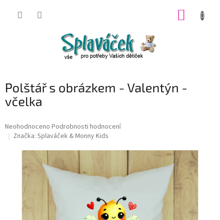
Přejít
NÁKUP
na
obsah
KOŠÍK
Polštář s obrázkem - Valentýn -
včelka
Průměrné
Neohodnoceno
Podrobnosti hodnocení
hodnocení
Značka:
Splaváček & Monny Kids
produktu
je
0,0
z
5
hvězdiček.