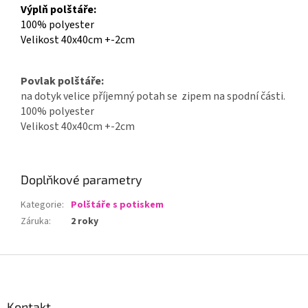
Výplň polštáře:
100% polyester
Velikost 40x40cm +-2cm
Povlak polštáře:
na dotyk velice příjemný potah se zipem na spodní části.
100% polyester
Velikost 40x40cm +-2cm
Doplňkové parametry
Kategorie
:
Polštáře s potiskem
Záruka
:
2 roky
Z
á
p
a
Kontakt