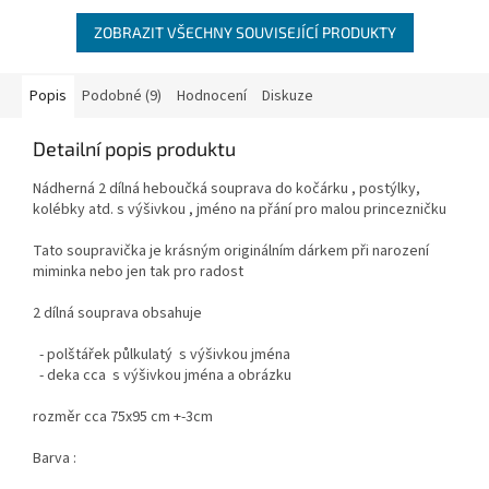
ZOBRAZIT VŠECHNY SOUVISEJÍCÍ PRODUKTY
Popis
Podobné (9)
Hodnocení
Diskuze
Detailní popis produktu
Nádherná 2 dílná heboučká souprava do kočárku , postýlky,
kolébky atd. s výšivkou , jméno na přání pro malou princezničku
Tato soupravička je krásným originálním dárkem při narození
miminka nebo jen tak pro radost
2 dílná souprava obsahuje
- polštářek půlkulatý s výšivkou jména
- deka cca s výšivkou jména a obrázku
rozměr cca 75x95 cm +-3cm
Barva :