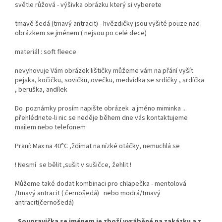
světle růžová - výšivka obrázku který si vyberete
tmavě šedá (tmavý antracit) - hvězdičky jsou vyšité pouze nad
obrázkem se jménem ( nejsou po celé dece)
materiál : soft fleece
nevyhovuje Vám obrázek lištičky můžeme vám na přání vyšít
pejska, kočičku, sovičku, ovečku, medvídka se srdíčky , srdíčka
, beruška, andílek
Do poznámky prosím napište obrázek a jméno miminka ...
přehlédnete-li nic se neděje během dne vás kontaktujeme
mailem nebo telefonem
Praní: Max na 40°C ,ždímat na nízké otáčky, nemuchlá se
! Nesmí se bělit ,sušit v sušičce, žehlit !
Můžeme také dodat kombinaci pro chlapečka - mentolová
/tmavý antracit ( černošedá) nebo modrá/tmavý
antracit(černošedá)
Soupravička se jménem je zboží vyráběné na zakázku a z