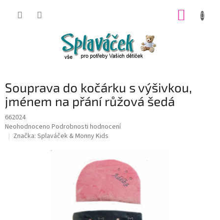
Přejít
NÁKUP
na
obsah
KOŠÍK
Souprava do kočárku s výšivkou,
jménem na přání růžová šedá
662024
Průměrné
Neohodnoceno
Podrobnosti hodnocení
hodnocení
Značka:
Splaváček & Monny Kids
produktu
je
0,0
z
5
hvězdiček.