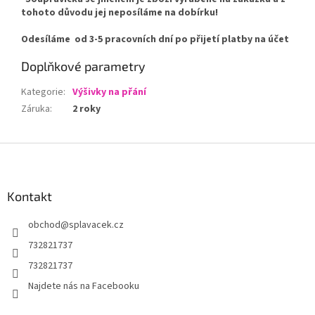
tohoto důvodu jej neposíláme na dobírku!
Odesíláme od 3-5 pracovních dní po přijetí platby na účet
Doplňkové parametry
Kategorie
:
Výšivky na přání
Záruka
:
2 roky
Z
á
p
a
Kontakt
t
obchod
@
splavacek.cz
í
732821737
732821737
Najdete nás na Facebooku