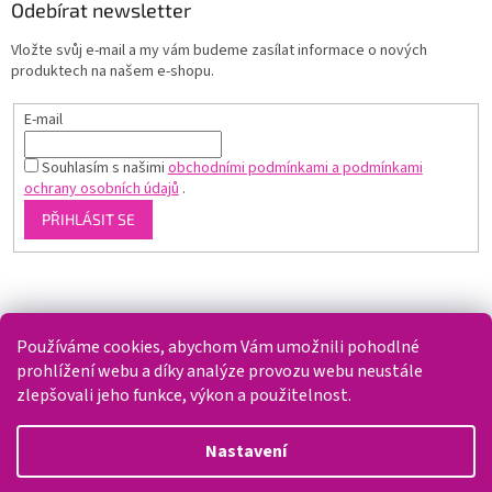
Odebírat newsletter
Vložte svůj e-mail a my vám budeme zasílat informace o nových
produktech na našem e-shopu.
E-mail
Souhlasím s našimi
obchodními podmínkami a podmínkami
ochrany osobních údajů
.
PŘIHLÁSIT SE
Shoptet.cz
Používáme cookies, abychom Vám umožnili pohodlné
prohlížení webu a díky analýze provozu webu neustále
zlepšovali jeho funkce, výkon a použitelnost.
Vytvořil Shoptet
Nastavení