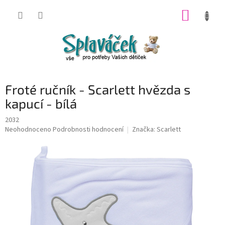
Přejít
NÁKUP
na
obsah
KOŠÍK
Froté ručník - Scarlett hvězda s
kapucí - bílá
2032
Průměrné
Neohodnoceno
Podrobnosti hodnocení
Značka:
Scarlett
hodnocení
produktu
je
0,0
z
5
hvězdiček.