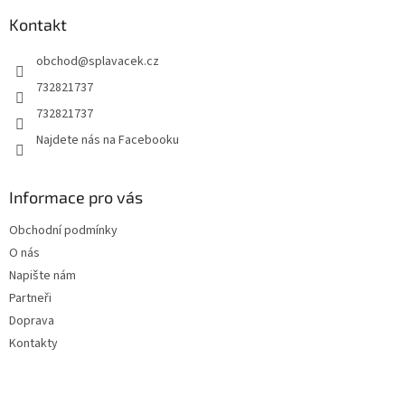
p
a
Kontakt
t
obchod
@
splavacek.cz
í
732821737
732821737
Najdete nás na Facebooku
Informace pro vás
Obchodní podmínky
O nás
Napište nám
Partneři
Doprava
Kontakty