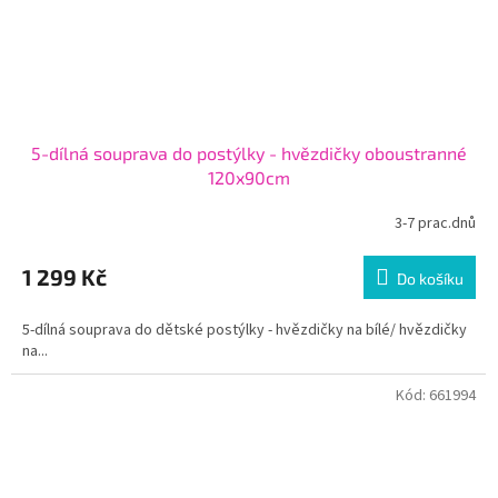
5-dílná souprava do postýlky - hvězdičky oboustranné
120x90cm
3-7 prac.dnů
1 299 Kč
Do košíku
5-dílná souprava do dětské postýlky - hvězdičky na bílé/ hvězdičky
na...
Kód:
661994