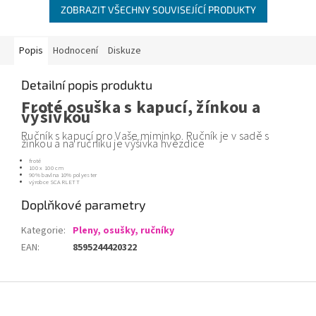
ZOBRAZIT VŠECHNY SOUVISEJÍCÍ PRODUKTY
Popis
Hodnocení
Diskuze
Detailní popis produktu
Froté osuška s kapucí, žínkou a
výšivkou
Ručník s kapucí pro Vaše miminko. Ručník je v sadě s
žínkou a na ručníku je výšivka hvězdice
froté
100 x 100 cm
90% bavlna 10% polyester
výrobce SCARLETT
Doplňkové parametry
Kategorie
:
Pleny, osušky, ručníky
EAN
:
8595244420322
Z
á