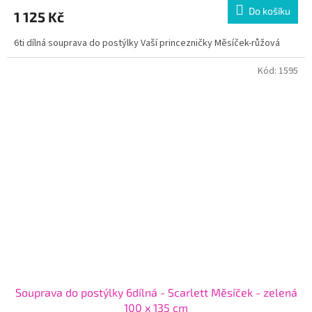
Do košíku
1 125 Kč
6ti dílná souprava do postýlky Vaší princezničky Měsíček-růžová
Kód:
1595
Souprava do postýlky 6dílná - Scarlett Měsíček - zelená
100 x 135 cm