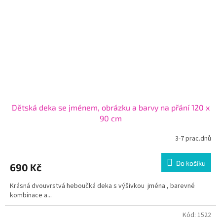
Dětská deka se jménem, obrázku a barvy na přání 120 x
90 cm
3-7 prac.dnů
Do košíku
690 Kč
Krásná dvouvrstvá heboučká deka s výšivkou jména , barevné
kombinace a...
Kód:
1522