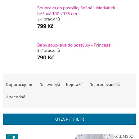
Souprava do postýlky 3dílná - Medvídek -
béžová 100 x 135 cm
3-7 prac.dnů
799 Kč
Baby souprava do postýlky - Princess
3-7 prac.dnů
790 Kč
Ř
a
Doporučujeme
Nejlevnější
Nejdražší
Nejprodávanější
z
e
Abecedně
n
í
p
OTEVŘÍT FILTR
r
o
V
Kód:
MS02
Tip
d