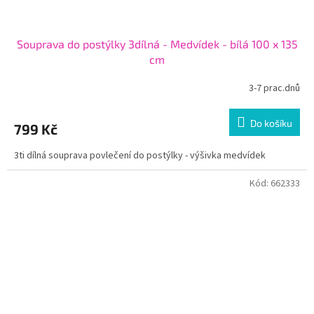
Souprava do postýlky 3dílná - Medvídek - bílá 100 x 135
cm
3-7 prac.dnů
Do košíku
799 Kč
3ti dílná souprava povlečení do postýlky - výšivka medvídek
Kód:
662333