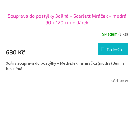
Souprava do postýlky 3dílná - Scarlett Mráček - modrá
90 x 120 cm + dárek
Skladem
(1 ks)
Do košíku
630 Kč
3dílná souprava do postýlky – Medvídek na mráčku (modrá) Jemná
bavlněná...
Kód:
0639