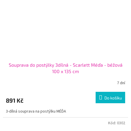
Souprava do postýlky 3dílná - Scarlett Méďa - béžová
100 x 135 cm
7 dní
Do košíku
891 Kč
3-dílná souprava na postýlku MÉĎA
Kód:
0302