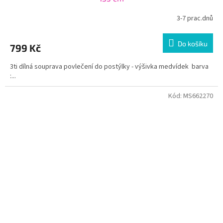
3-7 prac.dnů
Do košíku
799 Kč
3ti dílná souprava povlečení do postýlky - výšivka medvídek barva
:...
Kód:
MS662270