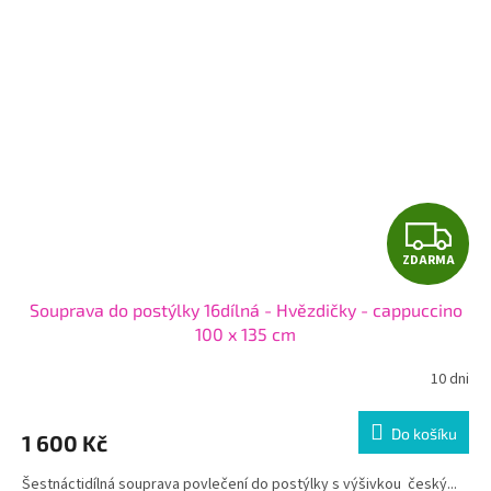
Z
ZDARMA
D
Souprava do postýlky 16dílná - Hvězdičky - cappuccino
A
100 x 135 cm
R
10 dni
M
Do košíku
1 600 Kč
A
Šestnáctidílná souprava povlečení do postýlky s výšivkou český...