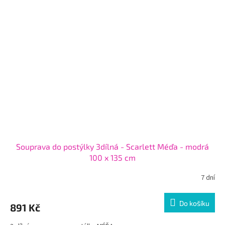
Souprava do postýlky 3dílná - Scarlett Méďa - modrá
100 x 135 cm
7 dní
Do košíku
891 Kč