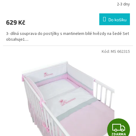
2-3 dny
Do košíku
629 Kč
3- dílná souprava do postýlky s mantinelem bílé hvězdy na šedé Set
obsahuje1....
Kód:
MS 662315
Z
ZDARMA