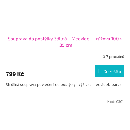
Souprava do postýlky 3dílná - Medvídek - růžová 100 x
135 cm
3-7 prac.dnů
Do košíku
799 Kč
3ti dílná souprava povlečení do postýlky - výšivka medvídek barva
:...
Kód:
0301