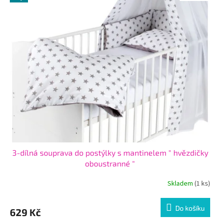
ý
u
p
k
i
t
s
ů
p
r
o
d
u
k
t
ů
3-dílná souprava do postýlky s mantinelem " hvězdičky
oboustranné "
Skladem
(1 ks)
Do košíku
629 Kč