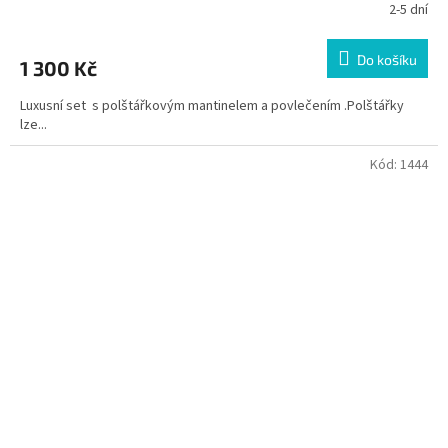
2-5 dní
Do košíku
1 300 Kč
Luxusní set s polštářkovým mantinelem a povlečením .Polštářky
lze...
Kód:
1444