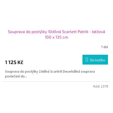
Souprava do postýlky 10dílná Scarlett Patrik - béžová
100 x 135 cm
7 dní
Do košíku
1 125 Kč
Souprava do postýlky 10dílná Scarlett Desetidílná souprava
povlečení do...
Kód:
1379