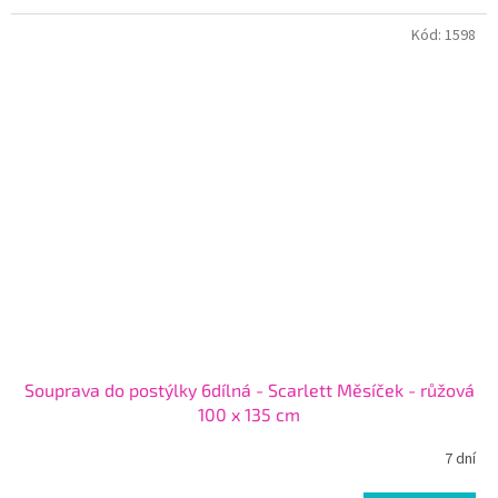
Kód:
1598
Souprava do postýlky 6dílná - Scarlett Měsíček - růžová
100 x 135 cm
7 dní