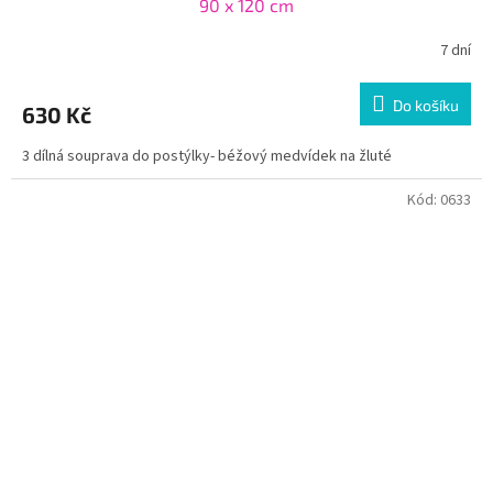
90 x 120 cm
7 dní
Do košíku
630 Kč
3 dílná souprava do postýlky- béžový medvídek na žluté
Kód:
0633