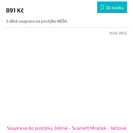
Do košíku
891 Kč
3-dílná souprava na postýlku MÉĎA
Kód:
0621
Souprava do postýlky 3dílná - Scarlett Mráček - béžová