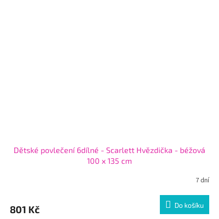
Dětské povlečení 6dílné - Scarlett Hvězdička - béžová
100 x 135 cm
7 dní
Do košíku
801 Kč