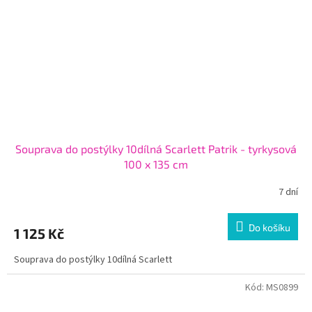
Souprava do postýlky 10dílná Scarlett Patrik - tyrkysová
100 x 135 cm
7 dní
Do košíku
1 125 Kč
Souprava do postýlky 10dílná Scarlett
Kód:
MS0899