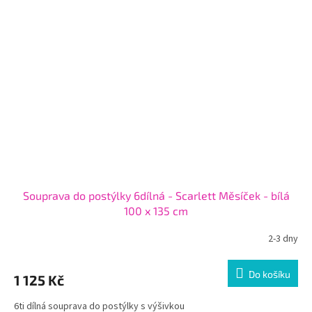
Souprava do postýlky 6dílná - Scarlett Měsíček - bílá
100 x 135 cm
2-3 dny
Do košíku
1 125 Kč
6ti dílná souprava do postýlky s výšivkou