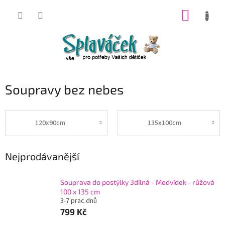
Přejít
NÁKUP
na
obsah
KOŠÍK
Soupravy bez nebes
120x90cm
135x100cm
Nejprodávanější
Souprava do postýlky 3dílná - Medvídek - růžová
100 x 135 cm
3-7 prac.dnů
799 Kč