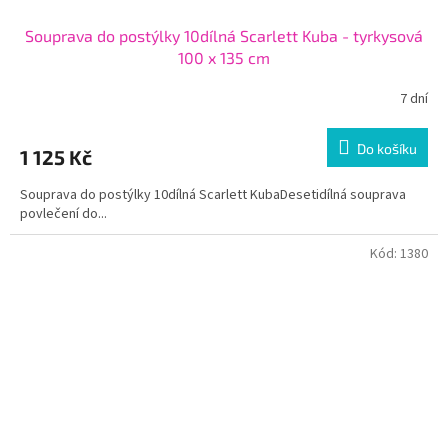
Souprava do postýlky 10dílná Scarlett Kuba - tyrkysová
100 x 135 cm
7 dní
Do košíku
1 125 Kč
Souprava do postýlky 10dílná Scarlett KubaDesetidílná souprava
povlečení do...
Kód:
1380