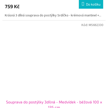
Do košíku
759 Kč
Krásná 3 dílná souprava do postýlky Srdíčko - krémová mantinel +...
Kód:
MS662330
Souprava do postýlky 3dílná - Medvídek - béžová 100 x
135 cm