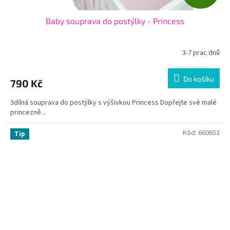
D
Baby souprava do postýlky - Princess
A
R
3-7 prac.dnů
M
Do košíku
790 Kč
A
3dílná souprava do postýlky s výšivkou Princess Dopřejte své malé
princezně...
Kód:
660653
Tip