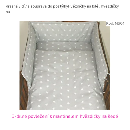
Krásná 3 dílná souprava do postýlkyHvězdičky na bílé , hvězdičky
na ...
Kód:
MS04
3-dílné povlečení s mantinelem hvězdičky na šedé