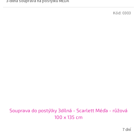
3-dílná souprava na postýlku MÉĎA
Kód:
0303
Souprava do postýlky 3dílná - Scarlett Méďa - růžová
100 x 135 cm
7 dní