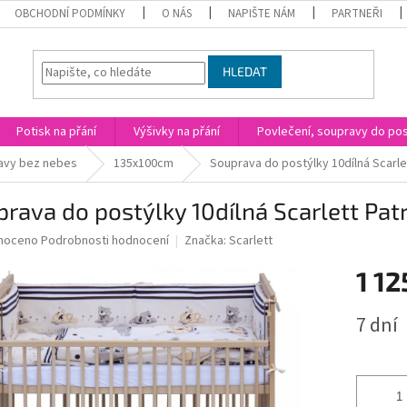
OBCHODNÍ PODMÍNKY
O NÁS
NAPIŠTE NÁM
PARTNEŘI
HLEDAT
Potisk na přání
Výšivky na přání
Povlečení, soupravy do post
avy bez nebes
135x100cm
Souprava do postýlky 10dílná Scarlet
rava do postýlky 10dílná Scarlett Patr
né
noceno
Podrobnosti hodnocení
Značka:
Scarlett
ní
1 12
u
Měrná
7 dní
cena:
ek.