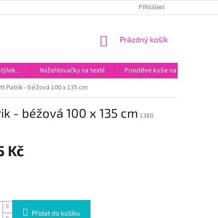
DOPRAVA
KONTAKTY
Přihlášení
NÁKUPNÍ
Prázdný košík
KOŠÍK
ýlek...
Nažehlovačky na textil
Proutěné koše na miminka
t Patrik - béžová 100 x 135 cm
ik - béžová 100 x 135 cm
1380
5 Kč
Přidat do košíku