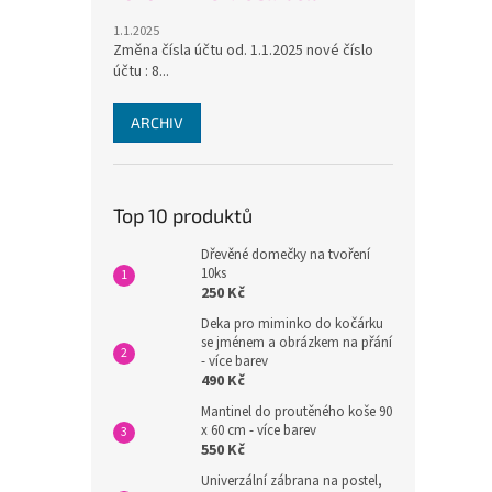
1.1.2025
Změna čísla účtu od. 1.1.2025 nové číslo
účtu : 8...
ARCHIV
Top 10 produktů
Dřevěné domečky na tvoření
10ks
250 Kč
Deka pro miminko do kočárku
se jménem a obrázkem na přání
- více barev
490 Kč
Mantinel do proutěného koše 90
x 60 cm - více barev
550 Kč
Univerzální zábrana na postel,