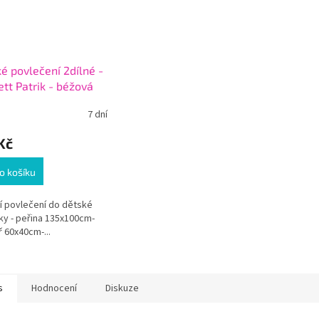
é povlečení 2dílné -
ett Patrik - béžová
 135 cm
7 dní
Kč
o košíku
ní povlečení do dětské
ky - peřina 135x100cm-
ř 60x40cm-...
s
Hodnocení
Diskuze