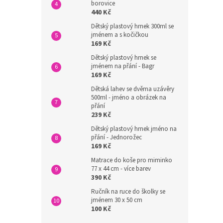
borovice
440 Kč
Dětský plastový hrnek 300ml se
jménem a s kočičkou
169 Kč
Dětský plastový hrnek se
jménem na přání - Bagr
169 Kč
Dětská lahev se dvěma uzávěry
500ml - jméno a obrázek na
přání
239 Kč
Dětský plastový hrnek jméno na
přání - Jednorožec
169 Kč
Matrace do koše pro miminko
77 x 44 cm - více barev
390 Kč
Ručník na ruce do školky se
jménem 30 x 50 cm
100 Kč