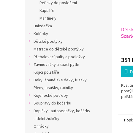
Peřinky do povlečení
Kapsáře
Mantinely
Hnízdečka
Dětsk
Kolébky
Scarl
Dětské postýlky
100 x
Matrace do dětské postýlky
Přebalovací pulty a podložky
351 
Zavinovačky a spací pytle
D
Kojící polštáře
Deky, španělské deky, fusaky
Kvalit
Pleny, osušky, ručníky
postýl
Kojenecké potřeby
polštá
Soupravy do kočárku
Doplňky - autosedačky, kočárky
Jídelní židličky
Popi
Ohrádky