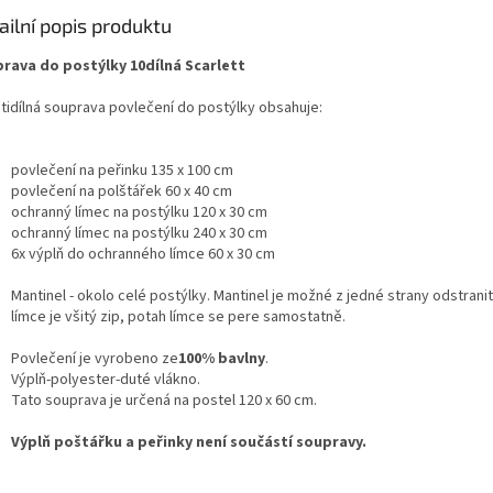
ailní popis produktu
rava do postýlky 10dílná Scarlett
tidílná souprava povlečení do postýlky obsahuje:
povlečení na peřinku 135 x 100 cm
povlečení na polštářek 60 x 40 cm
ochranný límec na postýlku 120 x 30 cm
ochranný límec na postýlku 240 x 30 cm
6x výplň do ochranného límce 60 x 30 cm
Mantinel - okolo celé postýlky. Mantinel je možné z jedné strany odstrani
límce je všitý zip, potah límce se pere samostatně.
Povlečení je vyrobeno ze
100% bavlny
.
Výplň-polyester-duté vlákno.
Tato souprava je určená na postel 120 x 60 cm.
Výplň poštářku a peřinky není součástí soupravy.