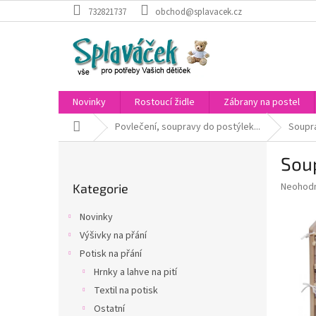
Přejít
732821737
obchod@splavacek.cz
na
obsah
Novinky
Rostoucí židle
Zábrany na postel
Domů
Povlečení, soupravy do postýlek...
Soupr
P
Soup
o
Přeskočit
s
Průměr
Neohod
Kategorie
kategorie
t
hodnoce
r
produkt
Novinky
a
je
Výšivky na přání
0,0
n
z
Potisk na přání
n
5
í
Hrnky a lahve na pití
hvězdič
p
Textil na potisk
a
Ostatní