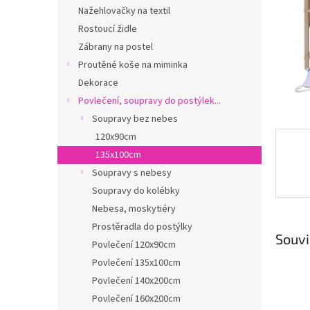
n
Nažehlovačky na textil
e
Rostoucí židle
l
Zábrany na postel
Proutěné koše na miminka
Dekorace
Povlečení, soupravy do postýlek...
Soupravy bez nebes
120x90cm
135x100cm
Soupravy s nebesy
Soupravy do kolébky
Nebesa, moskytiéry
Prostěradla do postýlky
Souvi
Povlečení 120x90cm
Povlečení 135x100cm
Povlečení 140x200cm
Povlečení 160x200cm