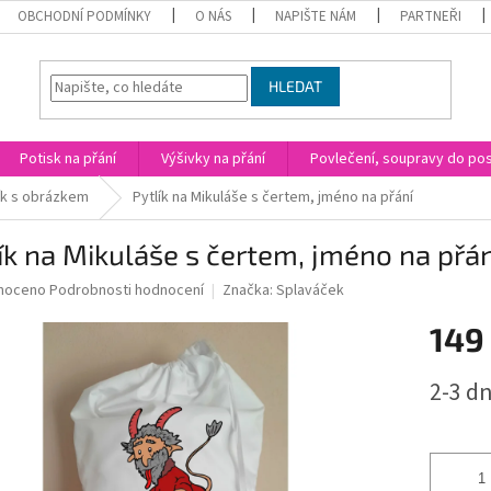
OBCHODNÍ PODMÍNKY
O NÁS
NAPIŠTE NÁM
PARTNEŘI
HLEDAT
Potisk na přání
Výšivky na přání
Povlečení, soupravy do post
ík s obrázkem
Pytlík na Mikuláše s čertem, jméno na přání
ík na Mikuláše s čertem, jméno na přán
né
noceno
Podrobnosti hodnocení
Značka:
Splaváček
ní
149
u
Měrná
2-3 d
cena:
ek.