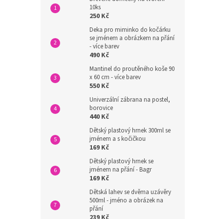
10ks
250 Kč
Deka pro miminko do kočárku
se jménem a obrázkem na přání
- více barev
490 Kč
Mantinel do proutěného koše 90
x 60 cm - více barev
550 Kč
Univerzální zábrana na postel,
borovice
440 Kč
Dětský plastový hrnek 300ml se
jménem a s kočičkou
169 Kč
Dětský plastový hrnek se
jménem na přání - Bagr
169 Kč
Dětská lahev se dvěma uzávěry
500ml - jméno a obrázek na
přání
239 Kč