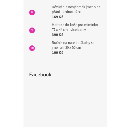
Dětský plastový hrnek jméno na
přání - Jednorožec
169 Kč
Matrace do koše pro miminko
77 x 44 cm - více barev
390 Kč
Ručník na ruce do školky se
jménem 30 x 50 cm
100 Kč
Facebook