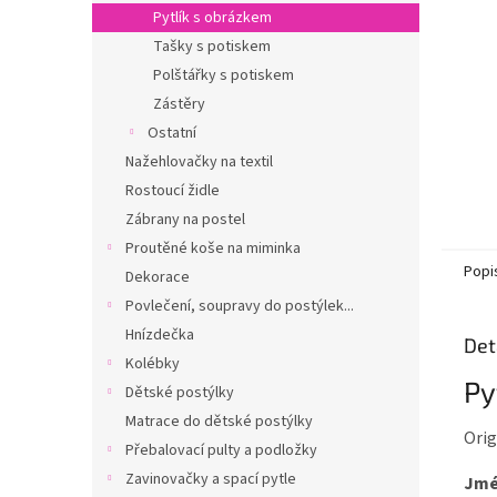
n
Pytlík s obrázkem
e
Tašky s potiskem
l
Polštářky s potiskem
Zástěry
Ostatní
Nažehlovačky na textil
Rostoucí židle
Zábrany na postel
Proutěné koše na miminka
Popi
Dekorace
Povlečení, soupravy do postýlek...
Hnízdečka
Det
Kolébky
Py
Dětské postýlky
Matrace do dětské postýlky
Orig
Přebalovací pulty a podložky
Zavinovačky a spací pytle
Jmé