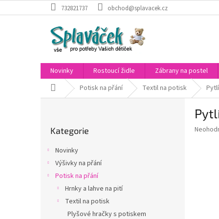
Přejít
732821737
obchod@splavacek.cz
na
obsah
Novinky
Rostoucí židle
Zábrany na postel
Domů
Potisk na přání
Textil na potisk
Pytl
P
Pytl
o
Přeskočit
s
Průměr
Neohod
Kategorie
kategorie
t
hodnoce
r
produkt
Novinky
a
je
Výšivky na přání
0,0
n
z
Potisk na přání
n
5
í
Hrnky a lahve na pití
hvězdič
p
Textil na potisk
a
Plyšové hračky s potiskem