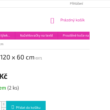
DOPRAVA
KONTAKTY
Přihlášení
NÁKUPNÍ
Prázdný košík
KOŠÍK
ýlek...
Nažehlovačky na textil
Proutěné koše na miminka
 cm
 120 x 60 cm
0371
 Kč
dem
(2 ks)
Přidat do košíku