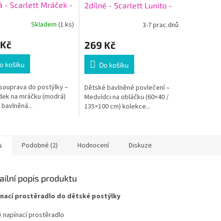
á - Scarlett Mráček -
2dílné - Scarlett Lunito -
 90 x 120 cm +
100 x 135 cm
Skladem
(1 ks)
3-7 prac.dnů
k
 Kč
269 Kč
o košíku
Do košíku
 souprava do postýlky –
Dětské bavlněné povlečení –
ek na mráčku (modrá)
Medvídci na obláčku (60×40 /
bavlněná...
135×100 cm) kolekce...
s
Podobné (2)
Hodnocení
Diskuze
ailní popis produktu
nací prostěradlo do dětské postýlky
é napínací prostěradlo