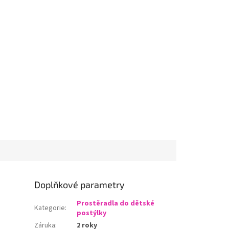
Doplňkové parametry
Prostěradla do dětské
Kategorie
:
postýlky
Záruka
:
2 roky