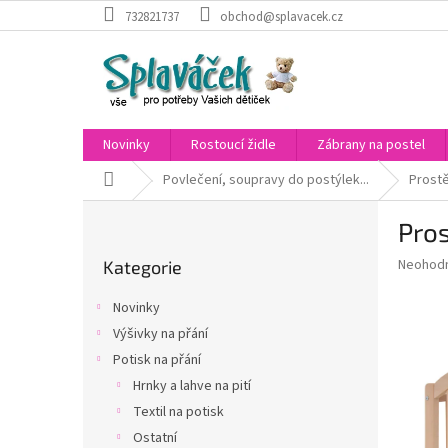
Přejít
732821737
obchod@splavacek.cz
na
obsah
Novinky
Rostoucí židle
Zábrany na postel
Domů
Povlečení, soupravy do postýlek...
Prostě
P
Pros
o
Přeskočit
s
Průměr
Neohod
Kategorie
kategorie
t
hodnoce
r
produkt
Novinky
a
je
Výšivky na přání
0,0
n
z
Potisk na přání
n
5
í
Hrnky a lahve na pití
hvězdič
p
Textil na potisk
a
Ostatní