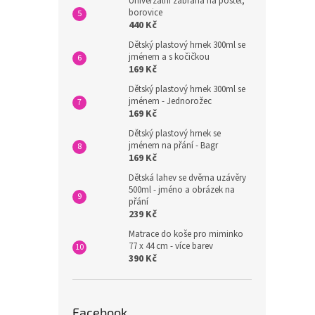
Univerzální zábrana na postel,
borovice
440 Kč
Dětský plastový hrnek 300ml se
jménem a s kočičkou
169 Kč
Dětský plastový hrnek 300ml se
jménem - Jednorožec
169 Kč
Dětský plastový hrnek se
jménem na přání - Bagr
169 Kč
Dětská lahev se dvěma uzávěry
500ml - jméno a obrázek na
přání
239 Kč
Matrace do koše pro miminko
77 x 44 cm - více barev
390 Kč
Facebook