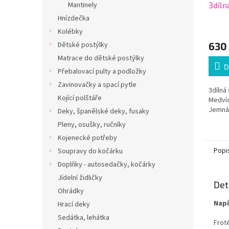
3díln
Mantinely
modrá
Hnízdečka
dáre
Kolébky
630
Dětské postýlky
Matrace do dětské postýlky
D
Přebalovací pulty a podložky
Zavinovačky a spací pytle
3dílná
Kojící polštáře
Medvíd
Jemná 
Deky, španělské deky, fusaky
Pleny, osušky, ručníky
Kojenecké potřeby
Popi
Soupravy do kočárku
Doplňky - autosedačky, kočárky
Jídelní židličky
Det
Ohrádky
Napí
Hrací deky
Sedátka, lehátka
Frot