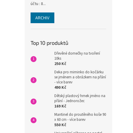
účtu : 8...
ARCHIV
Top 10 produktů
Dřevěné domečky na tvoření
10ks
250 Kč
Deka pro miminko do kočárku
se jménem a obrázkem na přání
- více barev
490 Kč
Dětský plastový hrnek jméno na
přání - Jednorožec
169 Kč
Mantinel do proutěného koše 90
x 60 cm - více barev
550 Kč