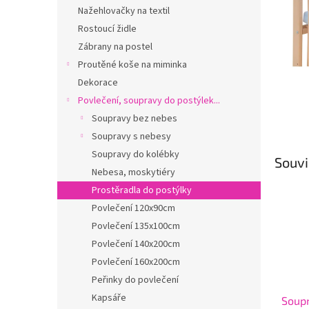
n
Nažehlovačky na textil
e
Rostoucí židle
l
Zábrany na postel
Proutěné koše na miminka
Dekorace
Povlečení, soupravy do postýlek...
Soupravy bez nebes
Soupravy s nebesy
Soupravy do kolébky
Souvi
Nebesa, moskytiéry
Prostěradla do postýlky
Povlečení 120x90cm
Povlečení 135x100cm
Povlečení 140x200cm
Povlečení 160x200cm
Peřinky do povlečení
Kapsáře
Soupr