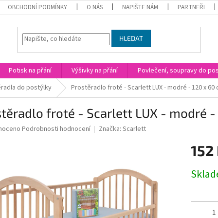
OBCHODNÍ PODMÍNKY
O NÁS
NAPIŠTE NÁM
PARTNEŘI
HLEDAT
Potisk na přání
Výšivky na přání
Povlečení, soupravy do post
radla do postýlky
Prostěradlo froté - Scarlett LUX - modré - 120 x 60
těradlo froté - Scarlett LUX - modré -
né
noceno
Podrobnosti hodnocení
Značka:
Scarlett
ní
152
u
Měrná
Skla
cena:
ek.