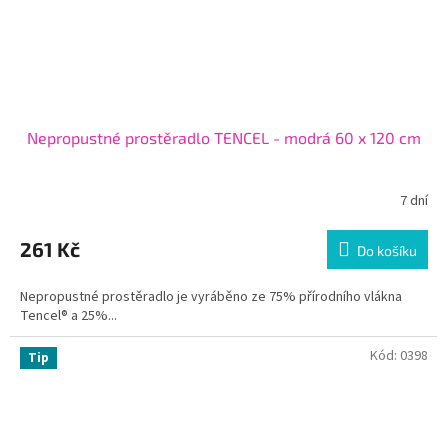
Nepropustné prostěradlo TENCEL - modrá 60 x 120 cm
7 dní
261 Kč
Do košíku
Nepropustné prostěradlo je vyráběno ze 75% přírodního vlákna
Tencel® a 25%...
Kód:
0398
Tip