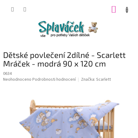
Přejít
NÁKUP
na
obsah
KOŠÍK
Dětské povlečení 2dílné - Scarlett
Mráček - modrá 90 x 120 cm
0634
Průměrné
Neohodnoceno
Podrobnosti hodnocení
Značka:
Scarlett
hodnocení
produktu
je
0,0
z
5
hvězdiček.