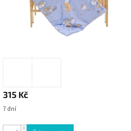
315 Kč
Měrná
7 dní
cena: