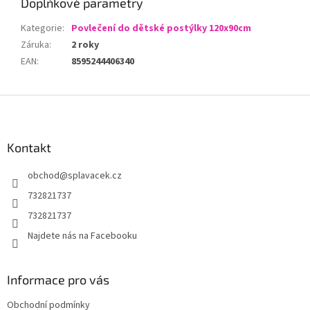
Doplňkové parametry
Kategorie
:
Povlečení do dětské postýlky 120x90cm
Záruka
:
2 roky
EAN
:
8595244406340
Z
á
p
a
Kontakt
t
obchod
@
splavacek.cz
í
732821737
732821737
Najdete nás na Facebooku
Informace pro vás
Obchodní podmínky