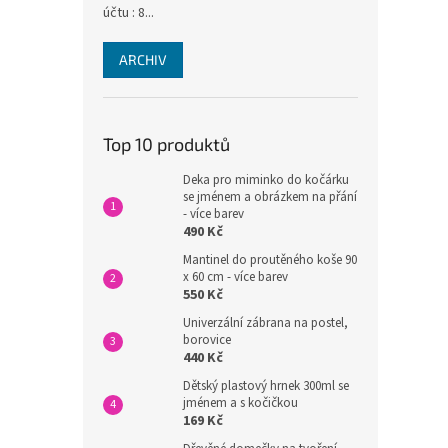
účtu : 8...
ARCHIV
Top 10 produktů
Deka pro miminko do kočárku
se jménem a obrázkem na přání
- více barev
490 Kč
Mantinel do proutěného koše 90
x 60 cm - více barev
550 Kč
Univerzální zábrana na postel,
borovice
440 Kč
Dětský plastový hrnek 300ml se
jménem a s kočičkou
169 Kč