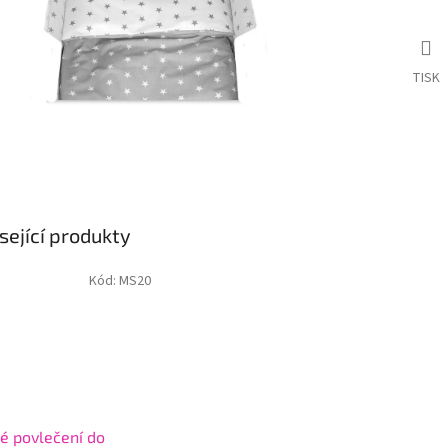
TISK
sející produkty
Kód:
MS20
né povlečení do