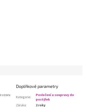
Doplňkové parametry
ém vzoru
Povlečení a soupravy do
Kategorie
:
postýlek
Záruka
:
2 roky