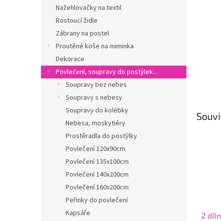
n
Nažehlovačky na textil
e
Rostoucí židle
l
Zábrany na postel
Proutěné koše na miminka
Dekorace
Povlečení, soupravy do postýlek...
Soupravy bez nebes
Soupravy s nebesy
Soupravy do kolébky
Souvi
Nebesa, moskytiéry
Prostěradla do postýlky
Povlečení 120x90cm
Povlečení 135x100cm
Povlečení 140x200cm
Povlečení 160x200cm
Peřinky do povlečení
Kapsáře
2 díl