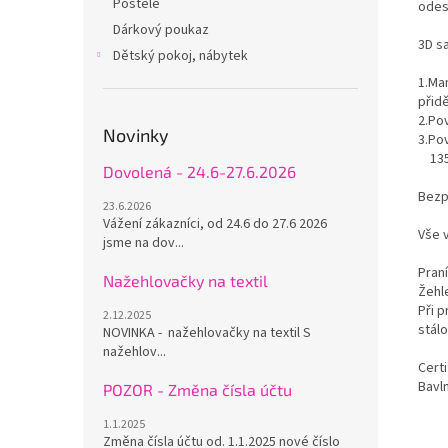
Postele
odes
Dárkový poukaz
3D s
Dětský pokoj, nábytek
1.Ma
přid
2.Po
Novinky
3.Po
135
Dovolená - 24.6-27.6.2026
Bezpe
23.6.2026
Vážení zákazníci, od 24.6 do 27.6 2026
Vše 
jsme na dov...
Praní
Nažehlovačky na textil
Žehle
Při 
2.12.2025
stál
NOVINKA - nažehlovačky na textil S
nažehlov...
Certi
Bavln
POZOR - Změna čísla účtu
1.1.2025
Změna čísla účtu od. 1.1.2025 nové číslo