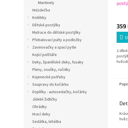
Mantinely
postý
120x
Hnízdečka
Kolébky
Dětské postýlky
359
Matrace do dětské postýlky
D
Přebalovací pulty a podložky
Zavinovačky a spací pytle
2 díln
Kojící polštáře
postýl
hvězdi
Deky, španělské deky, fusaky
Pleny, osušky, ručníky
Kojenecké potřeby
Popi
Soupravy do kočárku
Doplňky - autosedačky, kočárky
Jídelní židličky
Det
Ohrádky
Krás
Hrací deky
hvěz
Sedátka, lehátka