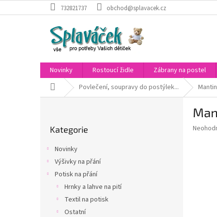
Přejít
732821737
obchod@splavacek.cz
na
obsah
Novinky
Rostoucí židle
Zábrany na postel
Domů
Povlečení, soupravy do postýlek...
Mantin
P
Mant
o
Přeskočit
s
Průměr
Neohod
Kategorie
kategorie
t
hodnoce
r
produkt
Novinky
a
je
Výšivky na přání
0,0
n
z
Potisk na přání
n
5
í
Hrnky a lahve na pití
hvězdič
p
Textil na potisk
a
Ostatní