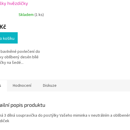
lky hvězdičky
90 60x40
Skladem
(1 ks)
 Kč
o košíku
é bavlněné povlečení do
ky oblíbený desén bílé
čky na šedé...
s
Hodnocení
Diskuze
ailní popis produktu
ná 3 dílná soupravička do postýlky Vašeho miminka v neutrálním a oblíben
diček