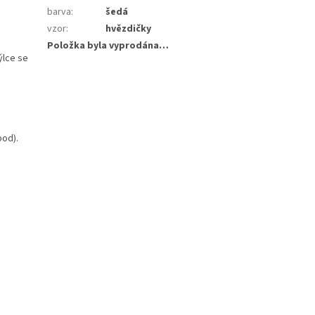
barva
:
šedá
vzor
:
hvězdičky
Položka byla vyprodána…
ýlce se
pod).