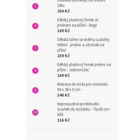
Dřevěné domečky na tvoření
10ks
250 Kč
Dětský plastový hrnek se
jménem na přání - Bagr
169 Kč
Dětská lahev se dvěma uzávěry
500ml - jméno a obrázek na
přání
239 Kč
Dětský plastový hrnek jméno na
přání - Jednorožec
169 Kč
Matrace do koše pro miminko
69 x 38 x 5 cm -
340 Kč
Nepropustné prostěradlo
Scarlett do kočárku - 75x35 cm -
bílé
116 Kč