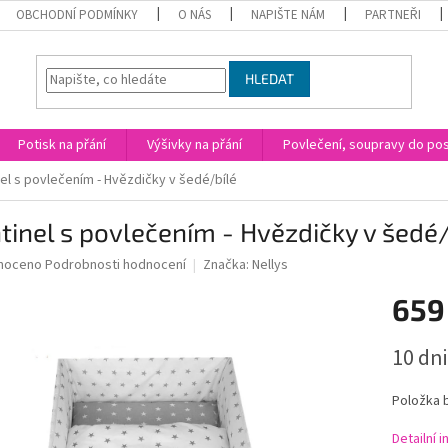
OBCHODNÍ PODMÍNKY
O NÁS
NAPIŠTE NÁM
PARTNEŘI
HLEDAT
Potisk na přání
Výšivky na přání
Povlečení, soupravy do post
el s povlečením - Hvězdičky v šedé/bílé
inel s povlečením - Hvězdičky v šedé/
né
noceno
Podrobnosti hodnocení
Značka:
Nellys
ní
659
u
Měrná
10 dni
cena:
ek.
Položka 
Detailní 