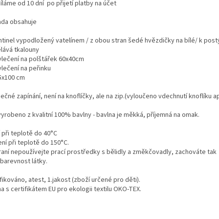
íláme od 10 dní po přijetí platby na účet
ada obsahuje
ntinel vypodložený vatelínem / z obou stran šedé hvězdičky na bílé/ k post
ělává tkalouny
vlečení na polštářek 60x40cm
vlečení na peřinku
x100 cm
čné zapínání, není na knoflíčky, ale na zip.(vyloučeno vdechnutí knoflíku a
vyrobeno z kvalitní 100% bavlny - bavlna je měkká, příjemná na omak.
 při teplotě do 40°C
ní při teplotě do 150°C.
praní nepoužívejte prací prostředky s bělidly a změkčovadly, zachováte tak
obarevnost látky.
fikováno, atest, 1.jakost (zboží určené pro děti).
a s certifikátem EU pro ekologii textilu OKO-TEX.