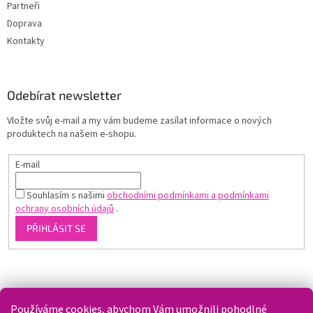
Partneři
Doprava
Kontakty
Odebírat newsletter
Vložte svůj e-mail a my vám budeme zasílat informace o nových
produktech na našem e-shopu.
E-mail
Souhlasím s našimi
obchodními podmínkami a podmínkami
ochrany osobních údajů
.
PŘIHLÁSIT SE
Shoptet.cz
Používáme cookies, abychom Vám umožnili pohodlné