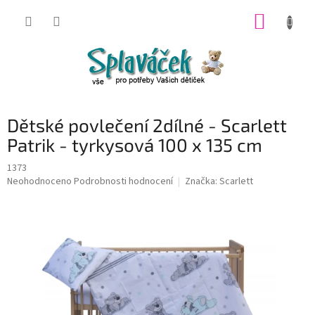
Přejít
NÁKUP
na
obsah
KOŠÍK
Dětské povlečení 2dílné - Scarlett
Patrik - tyrkysová 100 x 135 cm
1373
Průměrné
Neohodnoceno
Podrobnosti hodnocení
Značka:
Scarlett
hodnocení
produktu
je
0,0
z
5
hvězdiček.