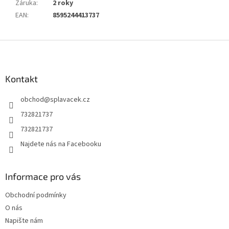
Záruka
:
2 roky
EAN
:
8595244413737
Z
á
p
a
Kontakt
t
obchod
@
splavacek.cz
í
732821737
732821737
Najdete nás na Facebooku
Informace pro vás
Obchodní podmínky
O nás
Napište nám