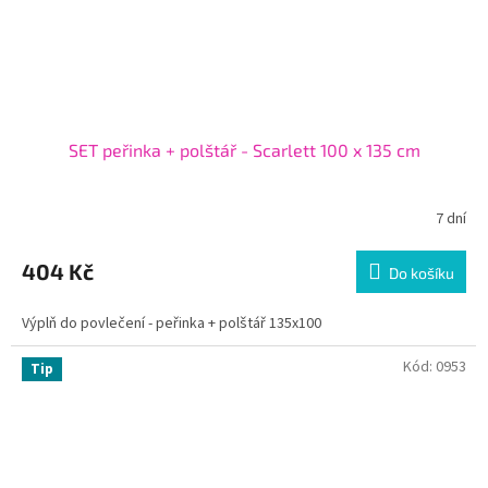
SET peřinka + polštář - Scarlett 100 x 135 cm
7 dní
404 Kč
Do košíku
Výplň do povlečení - peřinka + polštář 135x100
Kód:
0953
Tip