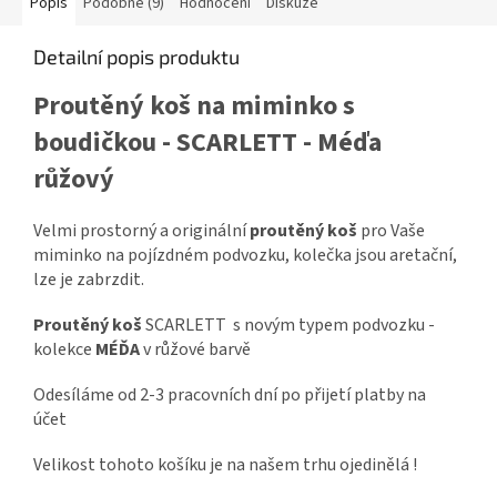
Popis
Podobné (9)
Hodnocení
Diskuze
Detailní popis produktu
Proutěný koš na miminko s
boudičkou - SCARLETT - Méďa
růžový
Velmi prostorný a originální
proutěný koš
pro Vaše
miminko na pojízdném podvozku, kolečka jsou aretační,
lze je zabrzdit.
Proutěný koš
SCARLETT s novým typem podvozku -
kolekce
MÉĎA
v růžové barvě
Odesíláme od 2-3 pracovních dní po přijetí platby na
účet
Velikost tohoto košíku je na našem trhu ojedinělá !