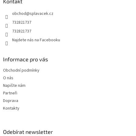
a
Kontakt
t
obchod
@
splavacek.cz
í
732821737
732821737
Najdete nás na Facebooku
Informace pro vás
Obchodní podmínky
O nás
Napište nám
Partneři
Doprava
Kontakty
Odebírat newsletter