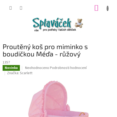
Přejít
NÁKUP
na
obsah
KOŠÍK
Proutěný koš pro miminko s
boudičkou Méďa - růžový
1357
Průměrné
Neohodnoceno
Podrobnosti hodnocení
Novinka
hodnocení
Značka:
Scarlett
produktu
je
0,0
z
5
hvězdiček.