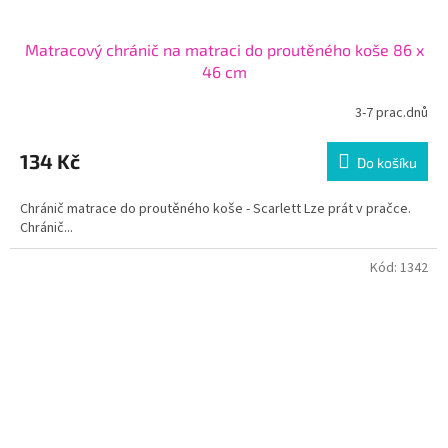
Matracový chránič na matraci do proutěného koše 86 x
46 cm
3-7 prac.dnů
134 Kč
Do košíku
Chránič matrace do proutěného koše - Scarlett Lze prát v pračce.
Chránič...
Kód:
1342