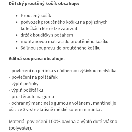
Dětský proutěný košík obsahuje:
Proutěný košík
podvozek proutěného košíku na pojízdných
kolečkách které lze zabrzdit
držák boudičky s potahem
molitanovou matraci do proutěného košíku
6dílnou soupravu do proutěného košíku.
6dílná souprava obsahuje:
- povlečení na peřinku s nádhernou výšivkou medvídka
- povlečení na polštářek
- výplň peřinky
- výplň polštářku
- prostěradlo na gumu
- ochranný mantinel s gumou a volánem , mantinel je
ušit ze 3 vrstev krásně měkké kolem miminka .
Materiál povlečení 100% bavlna a výplň duté vlákno
(polyester).