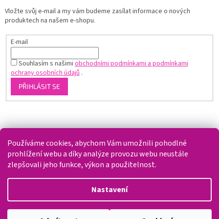
Vložte svůj e-mail a my vám budeme zasílat informace o nových
produktech na našem e-shopu.
E-mail
Souhlasím s našimi
obchodními podmínkami a podmínkami
ochrany osobních údajů
.
PŘIHLÁSIT SE
Shoptet.cz
Používáme cookies, abychom Vám umožnili pohodlné
prohlížení webu a díky analýze provozu webu neustále
zlepšovali jeho funkce, výkon a použitelnost.
Vytvořil Shoptet
Nastavení
Copyright 2026
Splaváček
. Všechna práva vyhrazena.
Upravit