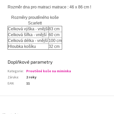
Rozměr dna pro matraci matrace : 46 x 86 cm !
Rozměry proutěného koše
Scarlett
Celková výška - vnější
83 cm
Celková šířka - vnější
60 cm
Celková délka - vnější
100 cm
Hloubka košíku
32 cm
Doplňkové parametry
Kategorie
:
Proutěné koše na miminka
Záruka
:
2 roky
EAN
:
11
Z
á
p