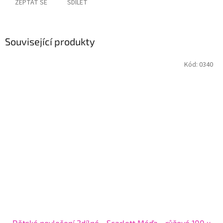
ZEPTAT SE
SDÍLET
Související produkty
Kód:
0340
Dětské povlečení 2dílné - Scarlett Méďa - růžové 100 x