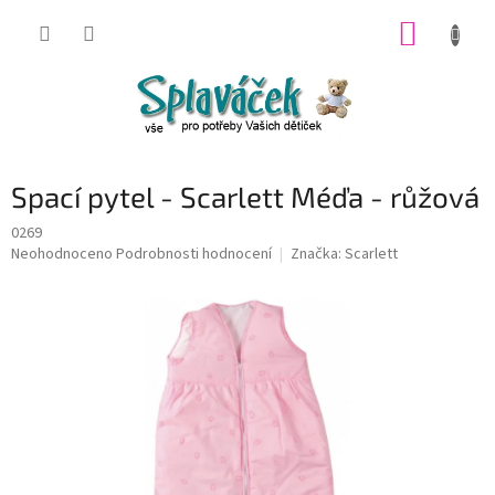
Přejít
NÁKUP
na
obsah
KOŠÍK
Spací pytel - Scarlett Méďa - růžová
0269
Průměrné
Neohodnoceno
Podrobnosti hodnocení
Značka:
Scarlett
hodnocení
produktu
je
0,0
z
5
hvězdiček.