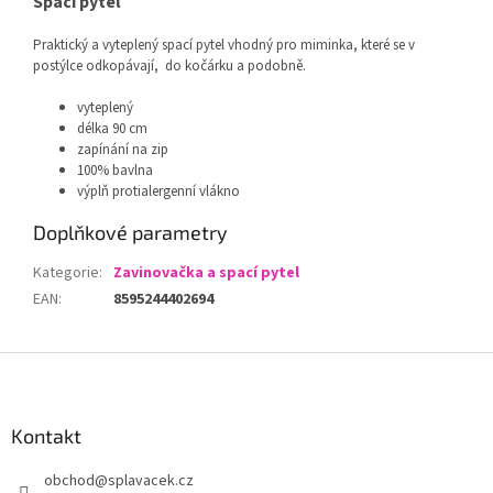
Spací pytel
Praktický a vyteplený spací pytel vhodný pro miminka, které se v
postýlce odkopávají, do kočárku a podobně.
vyteplený
délka 90 cm
zapínání na zip
100% bavlna
výplň protialergenní vlákno
Doplňkové parametry
Kategorie
:
Zavinovačka a spací pytel
EAN
:
8595244402694
Z
á
p
a
Kontakt
t
obchod
@
splavacek.cz
í