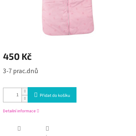
450 Kč
Měrná
3-7 prac.dnů
cena:
Přidat do košíku
Detailní informace