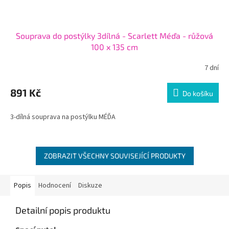
Souprava do postýlky 3dílná - Scarlett Méďa - růžová
100 x 135 cm
7 dní
891 Kč
Do košíku
3-dílná souprava na postýlku MÉĎA
ZOBRAZIT VŠECHNY SOUVISEJÍCÍ PRODUKTY
Popis
Hodnocení
Diskuze
Detailní popis produktu