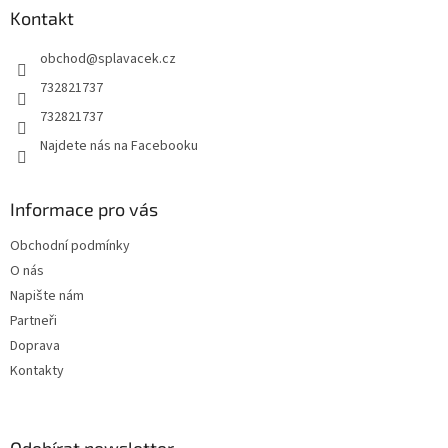
a
Kontakt
t
obchod
@
splavacek.cz
í
732821737
732821737
Najdete nás na Facebooku
Informace pro vás
Obchodní podmínky
O nás
Napište nám
Partneři
Doprava
Kontakty