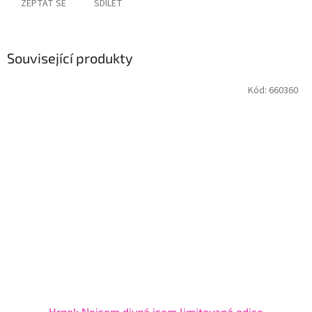
ZEPTAT SE
SDÍLET
Související produkty
Kód:
660360
Hrnek Nejsem divná jsem limitovaná edice