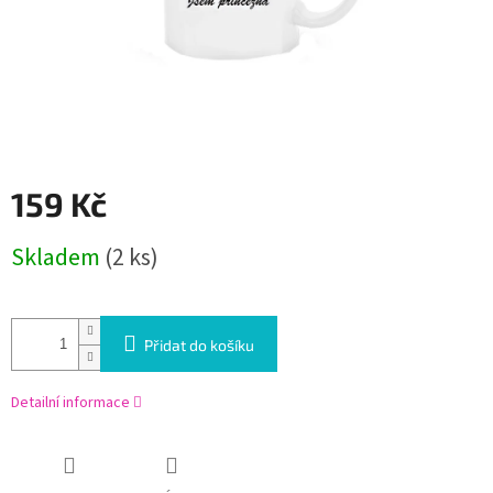
159 Kč
Měrná
Skladem
(2 ks)
cena:
Přidat do košíku
Detailní informace