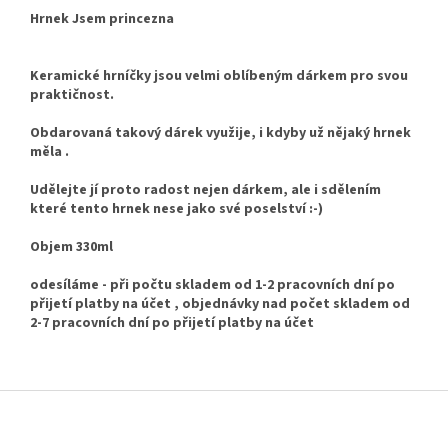
Hrnek Jsem princezna
Keramické hrníčky jsou velmi oblíbeným dárkem pro svou
praktičnost.
Obdarovaná takový dárek využije, i kdyby už nějaký hrnek
měla .
Udělejte jí proto radost nejen dárkem, ale i sdělením
které tento hrnek nese jako své poselství :-)
Objem 330ml
odesíláme - při počtu skladem od 1-2 pracovních dní po
přijetí platby na účet , objednávky nad počet skladem od
2-7 pracovních dní po přijetí platby na účet
Z
á
p