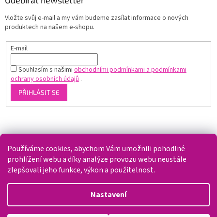
Odebírat newsletter
Vložte svůj e-mail a my vám budeme zasílat informace o nových
produktech na našem e-shopu.
E-mail
Souhlasím s našimi
obchodními podmínkami a podmínkami
ochrany osobních údajů
.
PŘIHLÁSIT SE
Shoptet.cz
Používáme cookies, abychom Vám umožnili pohodlné
prohlížení webu a díky analýze provozu webu neustále
zlepšovali jeho funkce, výkon a použitelnost.
Vytvořil Shoptet
Nastavení
Copyright 2026
Splaváček
. Všechna práva vyhrazena.
Upravit