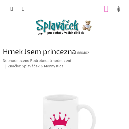
Přejít
NÁKUP
na
obsah
KOŠÍK
Hrnek Jsem princezna
660402
Průměrné
Neohodnoceno
Podrobnosti hodnocení
hodnocení
Značka:
Splaváček & Monny Kids
produktu
je
0,0
z
5
hvězdiček.