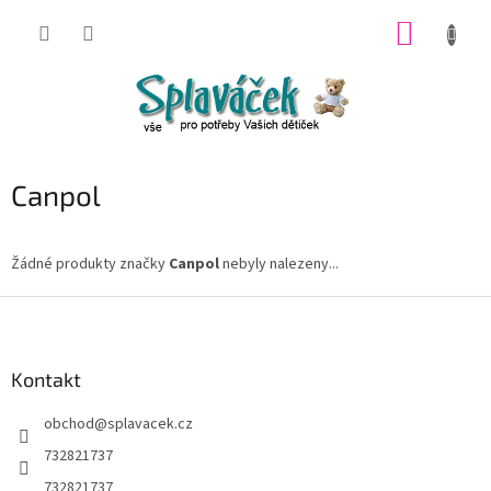
Přejít
NÁKUP
na
obsah
KOŠÍK
Canpol
Žádné produkty značky
Canpol
nebyly nalezeny...
Z
á
p
a
Kontakt
t
obchod
@
splavacek.cz
í
732821737
732821737