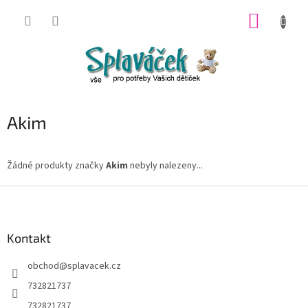
Přejít
NÁKUP
na
obsah
KOŠÍK
Akim
Žádné produkty značky
Akim
nebyly nalezeny...
Z
á
p
a
Kontakt
t
obchod
@
splavacek.cz
í
732821737
732821737