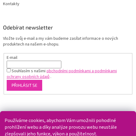
Kontakty
Odebírat newsletter
Vložte svůj e-mail a my vám budeme zasílat informace o nových
produktech na našem e-shopu.
E-mail
Souhlasím s našimi
obchodními podmínkami a podmínkami
ochrany osobních údajů
.
PŘIHLÁSIT SE
Shoptet.cz
Používáme cookies, abychom Vám umožnili pohodlné
prohlížení webu a díky analýze provozu webu neustále
zlepšovali jeho funkce, výkon a použitelnost.