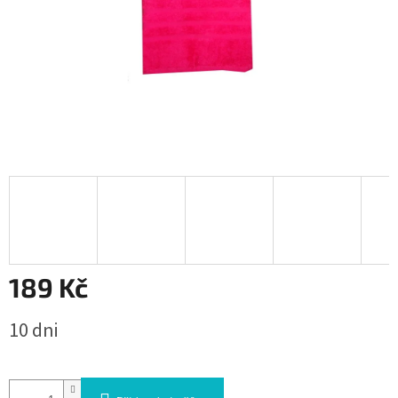
189 Kč
Měrná
10 dni
cena: