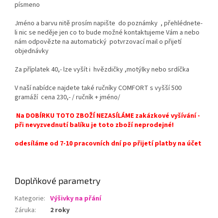
písmeno
Jméno a barvu nitě prosím napište do poznámky , přehlédnete-
li nic se neděje jen co to bude možné kontaktujeme Vám a nebo
nám odpovězte na automatický potvrzovací mail o přijetí
objednávky
Za příplatek 40,- lze vyšít i hvězdičky ,motýlky nebo srdíčka
V naší nabídce najdete také ručníky COMFORT s vyšší 500
gramáží cena 230,- / ručník + jméno/
Na DOBÍRKU TOTO ZBOŽÍ NEZASÍLÁME zakázkové vyšívání -
při nevyzvednutí balíku je toto zboží neprodejné!
odesíláme od 7-10 pracovních dní po přijetí platby na účet
Doplňkové parametry
Kategorie
:
Výšivky na přání
Záruka
:
2 roky