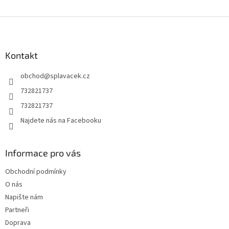
Z
á
p
a
Kontakt
t
obchod
@
splavacek.cz
í
732821737
732821737
Najdete nás na Facebooku
Informace pro vás
Obchodní podmínky
O nás
Napište nám
Partneři
Doprava