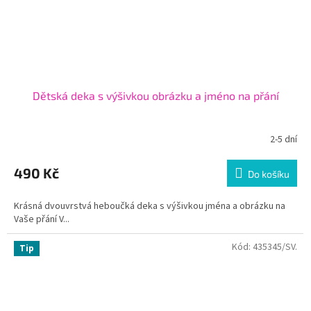
Dětská deka s výšivkou obrázku a jméno na přání
2-5 dní
490 Kč
Do košíku
Krásná dvouvrstvá heboučká deka s výšivkou jména a obrázku na
Vaše přání V...
Kód:
435345/SV.
Tip