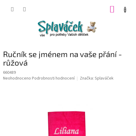
Přejít
NÁKUP
na
obsah
KOŠÍK
Ručník se jménem na vaše přání -
růžová
660489
Průměrné
Neohodnoceno
Podrobnosti hodnocení
Značka:
Splaváček
hodnocení
produktu
je
0,0
z
5
hvězdiček.