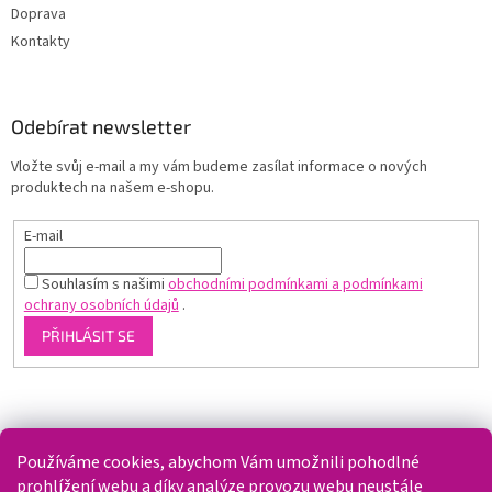
Doprava
Kontakty
Odebírat newsletter
Vložte svůj e-mail a my vám budeme zasílat informace o nových
produktech na našem e-shopu.
E-mail
Souhlasím s našimi
obchodními podmínkami a podmínkami
ochrany osobních údajů
.
PŘIHLÁSIT SE
Shoptet.cz
Používáme cookies, abychom Vám umožnili pohodlné
prohlížení webu a díky analýze provozu webu neustále