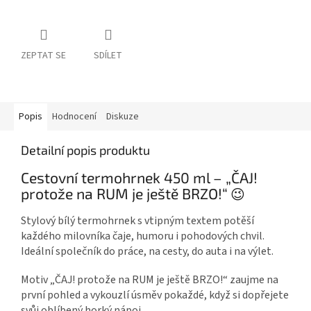
ZEPTAT SE
SDÍLET
Popis
Hodnocení
Diskuze
Detailní popis produktu
Cestovní termohrnek 450 ml – „ČAJ!
protože na RUM je ještě BRZO!“
😉
Stylový bílý termohrnek s vtipným textem potěší
každého milovníka čaje, humoru i pohodových chvil.
Ideální společník do práce, na cesty, do auta i na výlet.
Motiv „ČAJ! protože na RUM je ještě BRZO!“ zaujme na
první pohled a vykouzlí úsměv pokaždé, když si dopřejete
svůj oblíbený horký nápoj.