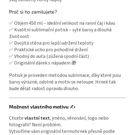
Proč si ho zamilujete?
✅ Objem 450 ml – ideální velikost na ranní čaj i kávu
✅ Kvalitní sublimační potisk – syté barvy a dlouhá
životnost
✅ Dvojitá stěna pro lepší udržení teploty
✅ Praktické ucho pro pohodlné držení
✅ Vhodný do auta (zúžená spodní část)
✅ Originální dárek s nápadem 🎁
Potisk je proveden metodou sublimace, díky které jsou
barvy výrazné, odolné a motiv se neloupe. Hrnek tak
bude dělat radost opravdu dlouho.
Možnost vlastního motivu
✍️
Chcete
vlastní text
, jméno, věnování, logo nebo
fotografii? Není problém.
Vytvoříme vám originální termohrnek přesně podle