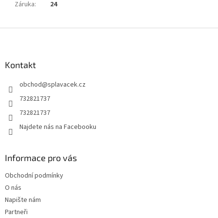
Záruka
:
24
Z
á
p
a
Kontakt
t
obchod
@
splavacek.cz
í
732821737
732821737
Najdete nás na Facebooku
Informace pro vás
Obchodní podmínky
O nás
Napište nám
Partneři