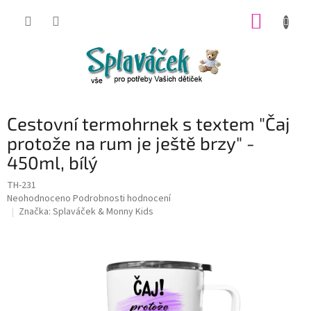
Přejít
NÁKUP
na
obsah
KOŠÍK
Cestovní termohrnek s textem "Čaj
protože na rum je ještě brzy" -
450ml, bílý
TH-231
Průměrné
Neohodnoceno
Podrobnosti hodnocení
hodnocení
Značka:
Splaváček & Monny Kids
produktu
je
0,0
z
5
hvězdiček.