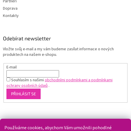
Partneři
Doprava
Kontakty
Odebírat newsletter
Vložte svůj e-mail a my vám budeme zasílat informace o nových
produktech na našem e-shopu.
E-mail
Souhlasím s našimi
obchodními podmínkami a podmínkami
ochrany osobních údajů
.
PŘIHLÁSIT SE
Shoptet.cz
Používáme cookies, abychom Vám umožnili pohodlné