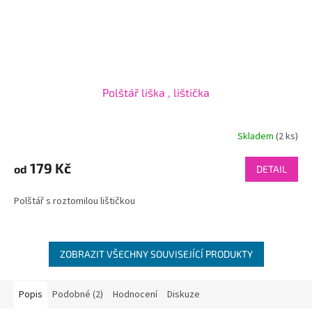
Polštář liška , lištička
Skladem
(2 ks)
179 Kč
od
DETAIL
Polštář s roztomilou lištičkou
ZOBRAZIT VŠECHNY SOUVISEJÍCÍ PRODUKTY
Popis
Podobné (2)
Hodnocení
Diskuze