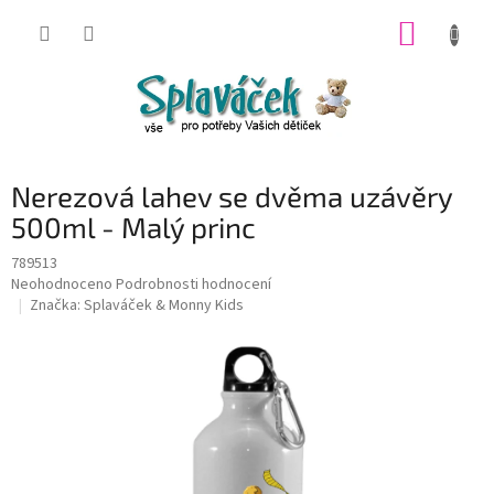
Přejít
NÁKUP
na
obsah
KOŠÍK
Nerezová lahev se dvěma uzávěry
500ml - Malý princ
789513
Průměrné
Neohodnoceno
Podrobnosti hodnocení
hodnocení
Značka:
Splaváček & Monny Kids
produktu
je
0,0
z
5
hvězdiček.