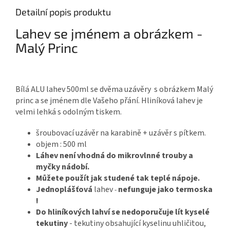
Detailní popis produktu
Lahev se jménem a obrázkem -
Malý Princ
Bílá ALU lahev 500ml se dvěma uzávěry s obrázkem Malý
princ a se jménem dle Vašeho přání. Hliníková lahev je
velmi lehká s odolným tiskem.
šroubovací uzávěr na karabině + uzávěr s pítkem.
objem : 500 ml
Láhev není vhodná do mikrovlnné trouby a
myčky nádobí.
Můžete použít jak studené tak teplé nápoje.
Jednoplášťová
lahev
nefunguje jako termoska
-
!
Do hliníkových lahví se nedoporučuje lít kyselé
tekutiny
- tekutiny obsahující kyselinu uhličitou,