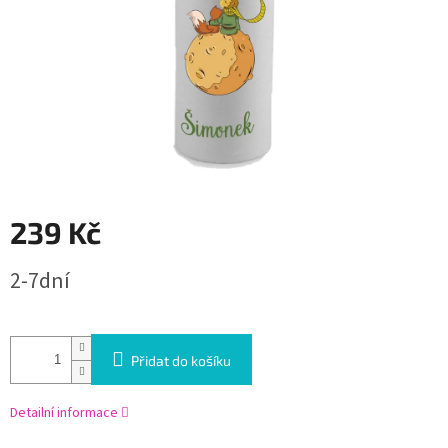
239 Kč
Měrná
2-7dní
cena:
Přidat do košíku
Detailní informace