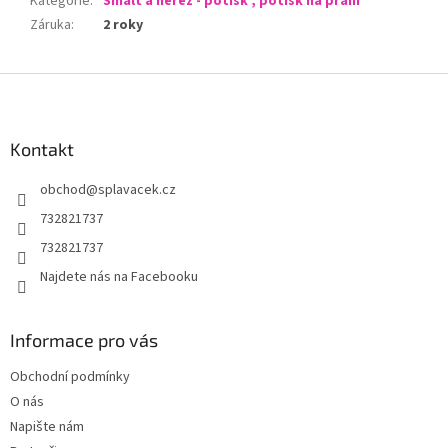
Kategorie
:
Smalt a nerez - potisk , potisk na přání
Záruka
:
2 roky
Z
á
p
a
Kontakt
t
obchod
@
splavacek.cz
í
732821737
732821737
Najdete nás na Facebooku
Informace pro vás
Obchodní podmínky
O nás
Napište nám