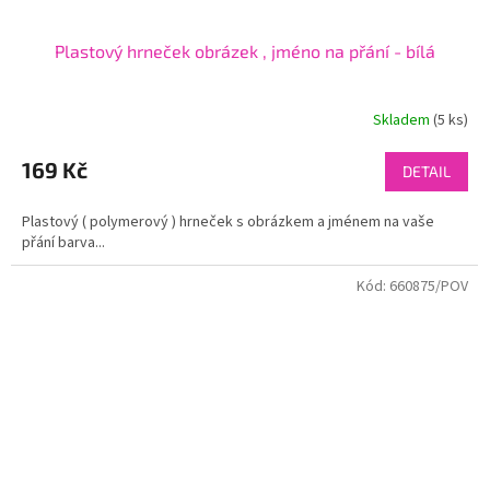
Plastový hrneček obrázek , jméno na přání - bílá
Skladem
(5 ks)
169 Kč
DETAIL
Plastový ( polymerový ) hrneček s obrázkem a jménem na vaše
přání barva...
Kód:
660875/POV