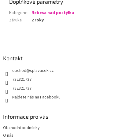
Doplňkové parametry
Kategorie
:
Nebesa nad postýlku
Záruka
:
2 roky
Z
á
p
a
Kontakt
t
obchod
@
splavacek.cz
í
732821737
732821737
Najdete nás na Facebooku
Informace pro vás
Obchodní podmínky
O nás