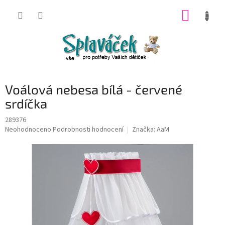
Přejít
NÁKUP
na
obsah
KOŠÍK
Voálová nebesa bílá - červené
srdíčka
289376
Průměrné
Neohodnoceno
Podrobnosti hodnocení
Značka:
AaM
hodnocení
produktu
je
0,0
z
5
hvězdiček.