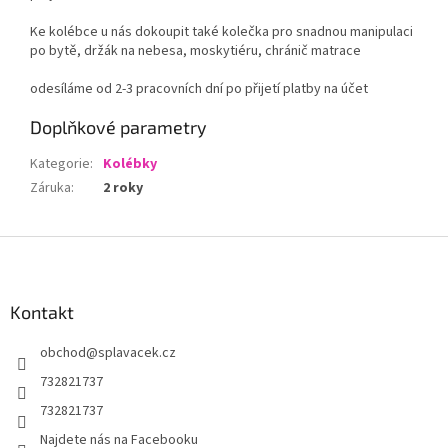
Ke kolébce u nás dokoupit také kolečka pro snadnou manipulaci
po bytě, držák na nebesa, moskytiéru, chránič matrace
odesíláme od 2-3 pracovních dní po přijetí platby na účet
Doplňkové parametry
Kategorie
:
Kolébky
Záruka
:
2 roky
Z
á
p
a
Kontakt
t
obchod
@
splavacek.cz
í
732821737
732821737
Najdete nás na Facebooku