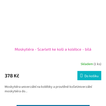
Moskytiéra - Scarlett ke koši a kolébce - bílá
Skladem
(1 ks)
378 Kč
Do košíku
Moskytiéra univerzální na kolébky a proutěné košeUniverzální
moskytiéra do...