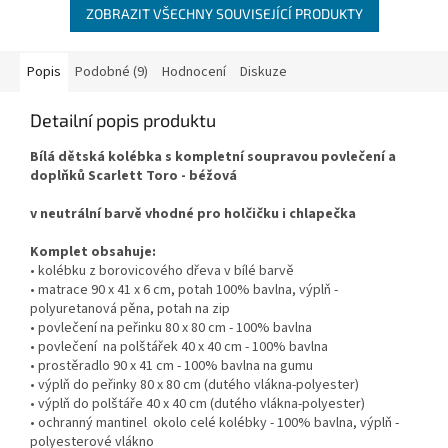
ZOBRAZIT VŠECHNY SOUVISEJÍCÍ PRODUKTY
Popis
Podobné (9)
Hodnocení
Diskuze
Detailní popis produktu
Bílá dětská kolébka s kompletní soupravou povlečení a
doplňků Scarlett Toro - béžová
v neutrální barvě vhodné pro holčičku i chlapečka
Komplet obsahuje:
• kolébku z borovicového dřeva v bílé barvě
• matrace 90 x 41 x 6 cm, potah 100% bavlna, výplň -
polyuretanová pěna, potah na zip
• povlečení na peřinku 80 x 80 cm - 100% bavlna
• povlečení na polštářek 40 x 40 cm - 100% bavlna
• prostěradlo 90 x 41 cm - 100% bavlna na gumu
• výplň do peřinky 80 x 80 cm (dutého vlákna-polyester)
• výplň do polštáře 40 x 40 cm (dutého vlákna-polyester)
• ochranný mantinel okolo celé kolébky - 100% bavlna, výplň -
polyesterové vlákno