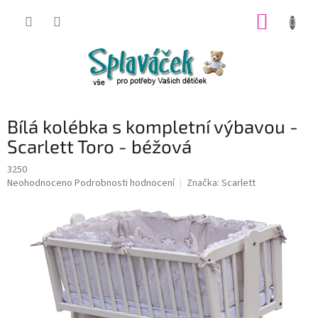
Přejít
NÁKUP
na
obsah
KOŠÍK
Bílá kolébka s kompletní výbavou -
Scarlett Toro - béžová
3250
Průměrné
Neohodnoceno
Podrobnosti hodnocení
Značka:
Scarlett
hodnocení
produktu
je
0,0
z
5
hvězdiček.