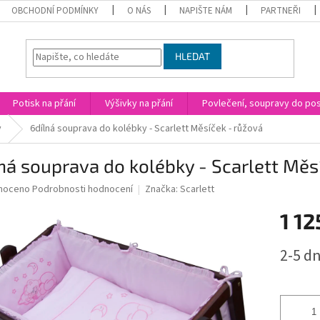
OBCHODNÍ PODMÍNKY
O NÁS
NAPIŠTE NÁM
PARTNEŘI
HLEDAT
Potisk na přání
Výšivky na přání
Povlečení, soupravy do post
y
6dílná souprava do kolébky - Scarlett Měsíček - růžová
ná souprava do kolébky - Scarlett Měs
né
noceno
Podrobnosti hodnocení
Značka:
Scarlett
ní
1 12
u
Měrná
2-5 dn
cena:
ek.