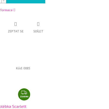
informace
ZEPTAT SE
SDÍLET
Kód:
0085
Z
ZDARMA
D
A
olébka Scarlett