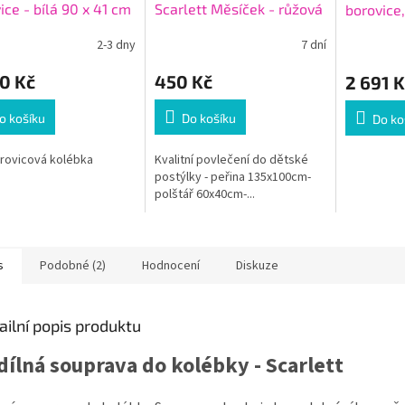
R
ice - bílá 90 x 41 cm
Scarlett Měsíček - růžová
borovice,
M
100 x 135 cm
cm
A
2-3 dny
7 dní
0 Kč
450 Kč
2 691 K
o košíku
Do košíku
Do ko
orovicová kolébka
Kvalitní povlečení do dětské
postýlky - peřina 135x100cm-
polštář 60x40cm-...
s
Podobné (2)
Hodnocení
Diskuze
ailní popis produktu
dílná souprava do kolébky - Scarlett