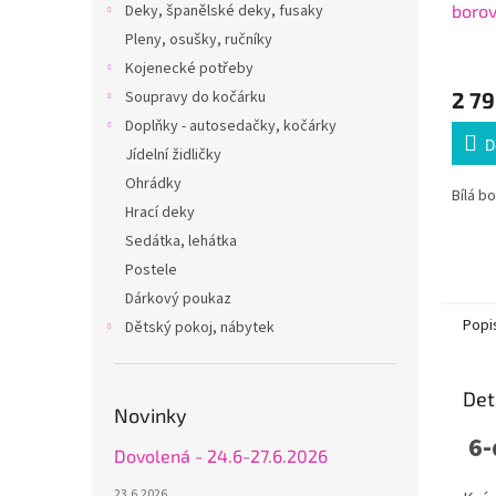
borov
Deky, španělské deky, fusaky
Pleny, osušky, ručníky
Kojenecké potřeby
2 79
Soupravy do kočárku
Doplňky - autosedačky, kočárky
D
Jídelní židličky
Ohrádky
Bílá b
Hrací deky
Sedátka, lehátka
Postele
Dárkový poukaz
Popi
Dětský pokoj, nábytek
Det
Novinky
6-
Dovolená - 24.6-27.6.2026
23.6.2026