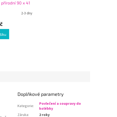
R
 přírodní 90 x 41
M
A
2-3 dny
č
šíku
Doplňkové parametry
Povlečení a soupravy do
Kategorie
:
kolébky
Záruka
:
2 roky