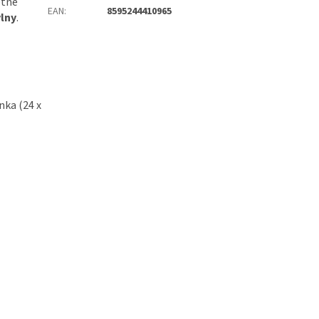
etně
EAN
:
8595244410965
lny
.
nka (24 x