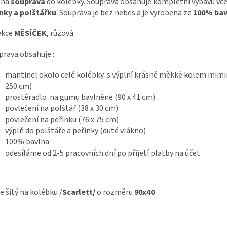
sná
souprava
do kolébky. Souprava obsahuje kompletní výbavu vč
nky a polštářku
. Souprava je bez nebes a je vyrobena ze
100% bav
ekce
MĚSÍČEK
, růžová
prava obsahuje :
mantinel okolo celé kolébky s výplní krásně měkké kolem mimi
250 cm)
prostěradlo na gumu bavlněné (90 x 41 cm)
povlečení na polštář (38 x 30 cm)
povlečení na peřinku (76 x 75 cm)
výplň do polštáře a peřinky (duté vlákno)
100% bavlna
odesíláme od 2-5 pracovních dní po přijetí platby na účet
je šitý na kolébku /
Scarlett/
o rozměru
90x40