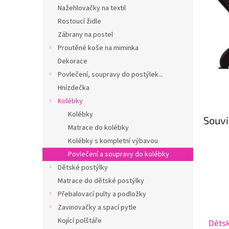
n
Nažehlovačky na textil
e
Rostoucí židle
l
Zábrany na postel
Proutěné koše na miminka
Dekorace
Povlečení, soupravy do postýlek...
Hnízdečka
Kolébky
Kolébky
Souvi
Matrace do kolébky
Kolébky s kompletní výbavou
Povlečení a soupravy do kolébky
Dětské postýlky
Matrace do dětské postýlky
Přebalovací pulty a podložky
Zavinovačky a spací pytle
Kojící polštáře
Dětsk