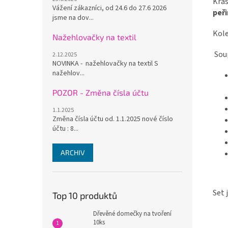
Krá
Vážení zákazníci, od 24.6 do 27.6 2026
peři
jsme na dov...
Kol
Nažehlovačky na textil
Sou
2.12.2025
NOVINKA - nažehlovačky na textil S
nažehlov...
POZOR - Změna čísla účtu
1.1.2025
Změna čísla účtu od. 1.1.2025 nové číslo
účtu : 8...
ARCHIV
Set 
Top 10 produktů
Dřevěné domečky na tvoření
10ks