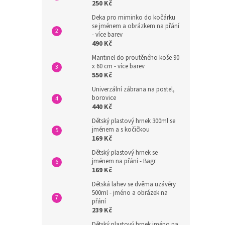
250 Kč
Deka pro miminko do kočárku
se jménem a obrázkem na přání
- více barev
490 Kč
Mantinel do proutěného koše 90
x 60 cm - více barev
550 Kč
Univerzální zábrana na postel,
borovice
440 Kč
Dětský plastový hrnek 300ml se
jménem a s kočičkou
169 Kč
Dětský plastový hrnek se
jménem na přání - Bagr
169 Kč
Dětská lahev se dvěma uzávěry
500ml - jméno a obrázek na
přání
239 Kč
Dětský plastový hrnek jméno na