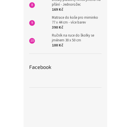
přání - Jednorožec
169 Kč
Matrace do koše pro miminko
77 x 44 cm - více barev
390 Kč
Ručník na ruce do školky se
jménem 30 x 50 cm
100 Kč
Facebook