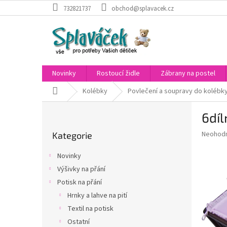
Přejít
732821737
obchod@splavacek.cz
na
obsah
Novinky
Rostoucí židle
Zábrany na postel
Domů
Kolébky
Povlečení a soupravy do kolébk
P
6díl
o
Přeskočit
s
Průměr
Neohod
Kategorie
kategorie
t
hodnoce
r
produkt
Novinky
a
je
Výšivky na přání
0,0
n
z
Potisk na přání
n
5
í
Hrnky a lahve na pití
hvězdič
p
Textil na potisk
a
Ostatní