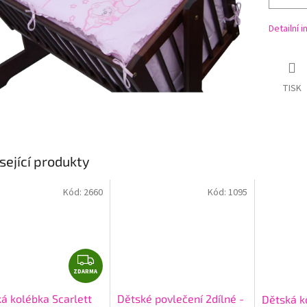
Detailní 
TISK
sející produkty
Kód:
2660
Kód:
1095
Z
ZDARMA
D
A
á kolébka Scarlett
Dětské povlečení 2dílné -
Dětská k