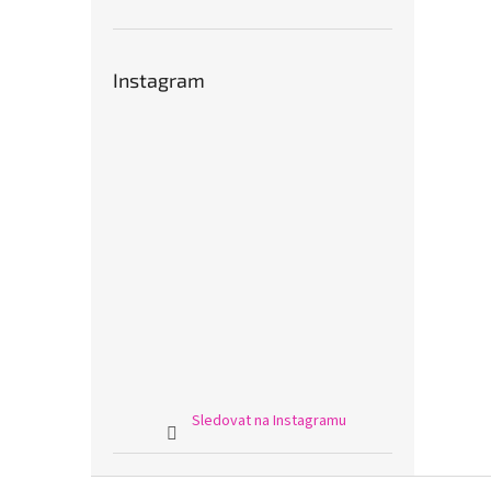
Instagram
Sledovat na Instagramu
Z