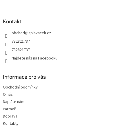
Z
á
p
a
Kontakt
t
obchod
@
splavacek.cz
í
732821737
732821737
Najdete nás na Facebooku
Informace pro vás
Obchodní podmínky
O nás
Napište nám
Partneři
Doprava
Kontakty