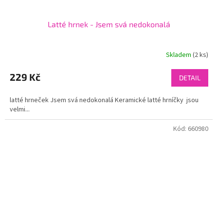
Latté hrnek - Jsem svá nedokonalá
Skladem
(2 ks)
229 Kč
DETAIL
latté hrneček Jsem svá nedokonalá Keramické latté hrníčky jsou
velmi...
Kód:
660980