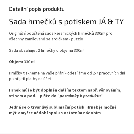
Detailní popis produktu
Sada hrnečků s potiskem JÁ & TY
Originální potištěná sada keramických
hrnečků
330ml pro
všechny zamilované se srdíčkem - puzzle
Sada obsahuje : 2 hrnečky o objemu 330ml
Objem:
330 ml
Hrníčky tiskneme na vaše přání - odesíláme od 2-7 pracovních dní
po přijetí platby na účet
Hrnek může být doplněn dalším textem např. věnováním,
vtipem a pod. - pište do "
poznámky k produktu
"
Jedná se o trvanlivý sublimační potisk. Hrnek je možné
mýt v myčce nádobí spolu s ostatním nádobím