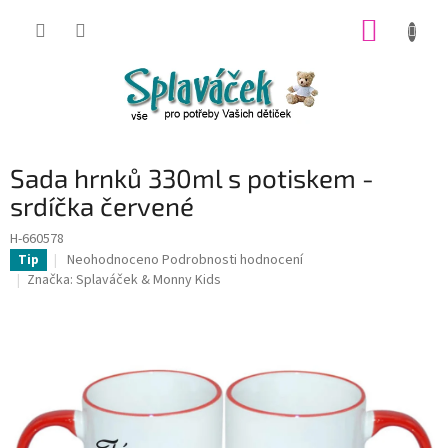
Přejít
NÁKUP
na
obsah
KOŠÍK
Sada hrnků 330ml s potiskem -
srdíčka červené
H-660578
Průměrné
Neohodnoceno
Podrobnosti hodnocení
Tip
hodnocení
Značka:
Splaváček & Monny Kids
produktu
je
0,0
z
5
hvězdiček.