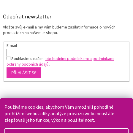
Odebírat newsletter
Vložte svůj e-mail a my vám budeme zasílat informace o nových
produktech na našem e-shopu.
E-mail
Souhlasím s našimi
obchodními podmínkami a podmínkami
ochrany osobních údajů
.
PŘIHLÁSIT SE
Shoptet.cz
Používáme cookies, abychom Vám umožnili pohodlné
prohlížení webu a díky analýze provozu webu neustále
zlepšovali jeho funkce, výkon a použitelnost.
Vytvořil Shoptet