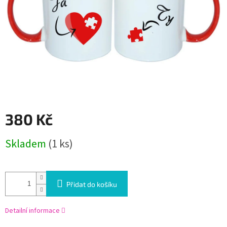
380 Kč
Měrná
Skladem
(1 ks)
cena:
Přidat do košíku
Detailní informace