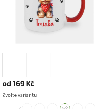
od
169 Kč
Měrná
Zvolte variantu
cena: