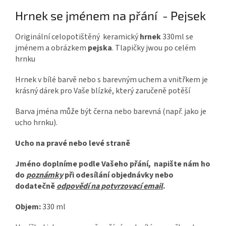
Hrnek se jménem na přání - Pejsek
Originální celopotištěný keramický
hrnek
330ml se
jménem a obrázkem
pejska
. Tlapičky jwou po celém
hrnku
Hrnek v bílé barvě nebo s barevným uchem a vnitřkem je
krásný dárek pro Vaše blízké, který zaručeně potěší
Barva jména může být černa nebo barevná (např. jako je
ucho hrnku).
Ucho na pravé nebo levé straně
Jméno doplníme podle Vašeho přání, napište nám ho
do
poznámky
při odesílání objednávky nebo
dodatečně
odpovědí na potvrzovací email
.
Objem:
330 ml