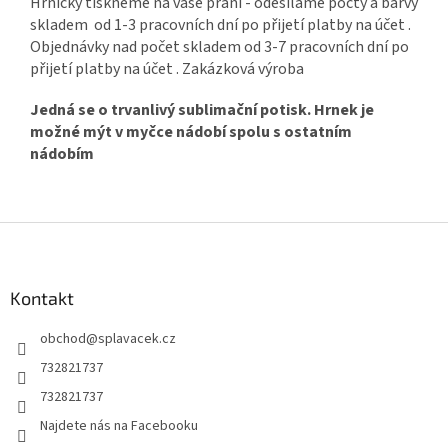
Hrníčky tiskneme na vaše přání - odesíláme počty a barvy
skladem od 1-3 pracovních dní po přijetí platby na účet .
Objednávky nad počet skladem od 3-7 pracovních dní po
přijetí platby na účet . Zakázková výroba
Jedná se o trvanlivý sublimační potisk. Hrnek je
možné mýt v myčce nádobí spolu s ostatním
nádobím
Z
á
p
a
Kontakt
t
obchod
@
splavacek.cz
í
732821737
732821737
Najdete nás na Facebooku