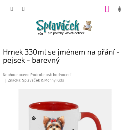
Přejít
NÁKUP
na
obsah
KOŠÍK
Hrnek 330ml se jménem na přání -
pejsek - barevný
Průměrné
Neohodnoceno
Podrobnosti hodnocení
hodnocení
Značka:
Splaváček & Monny Kids
produktu
je
0,0
z
5
hvězdiček.