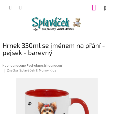
Přejít
NÁKUP
na
obsah
KOŠÍK
Hrnek 330ml se jménem na přání -
pejsek - barevný
Průměrné
Neohodnoceno
Podrobnosti hodnocení
hodnocení
Značka:
Splaváček & Monny Kids
produktu
je
0,0
z
5
hvězdiček.