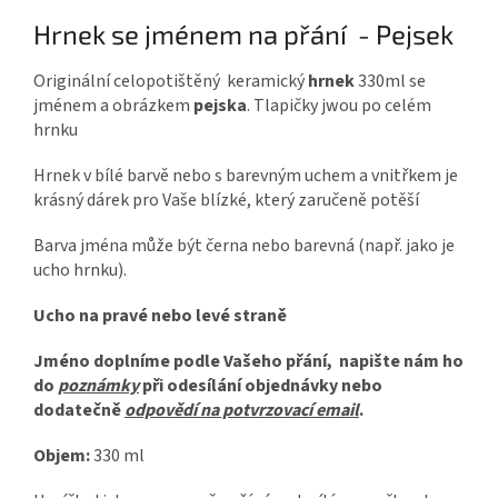
Hrnek se jménem na přání - Pejsek
Originální celopotištěný keramický
hrnek
330ml se
jménem a obrázkem
pejska
. Tlapičky jwou po celém
hrnku
Hrnek v bílé barvě nebo s barevným uchem a vnitřkem je
krásný dárek pro Vaše blízké, který zaručeně potěší
Barva jména může být černa nebo barevná (např. jako je
ucho hrnku).
Ucho na pravé nebo levé straně
Jméno doplníme podle Vašeho přání, napište nám ho
do
poznámky
při odesílání objednávky nebo
dodatečně
odpovědí na potvrzovací email
.
Objem:
330 ml