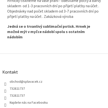
Hrníčky tiskneme na vaše přání - odesíláme počty a barvy
skladem od 1-3 pracovních dní po přijetí platby na účet .
Objednávky nad počet skladem od 3-7 pracovních dní po
přijetí platby na účet . Zakázková výroba
Jedná se o trvanlivý sublimační potisk. Hrnek je
možné mýt v myčce nádobí spolu s ostatním
nádobím
Z
á
p
a
Kontakt
t
obchod
@
splavacek.cz
í
732821737
732821737
Najdete nás na Facebooku