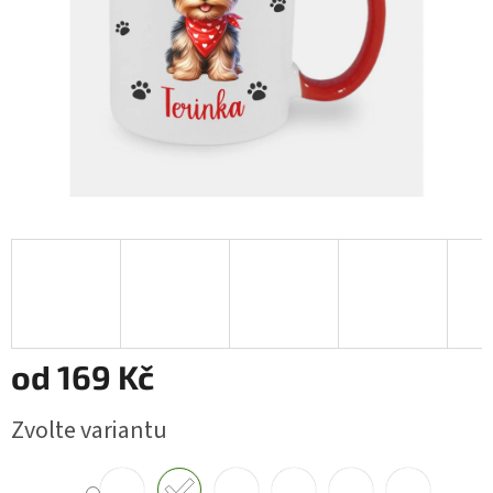
od
169 Kč
Měrná
Zvolte variantu
cena: